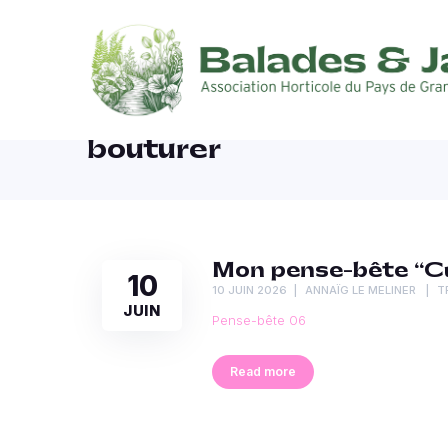
bouturer
Mon pense-bête “Cu
10
10 JUIN 2026
ANNAÏG LE MELINER
T
JUIN
Pense-bête 06
Read more