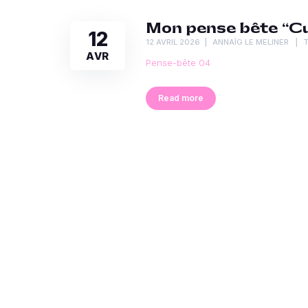
Mon pense bête “Cul
12
12 AVRIL 2026
ANNAÏG LE MELINER
AVR
Pense-bête 04
Read more