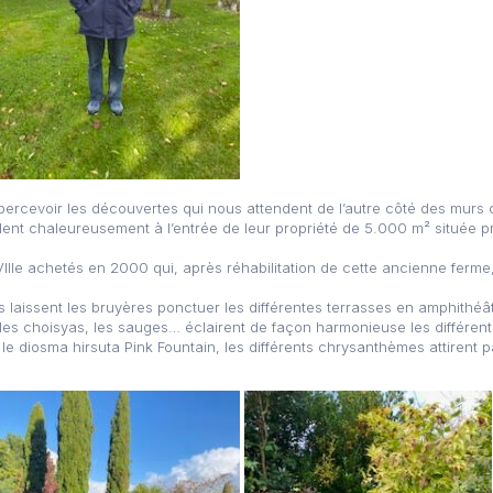
apercevoir les découvertes qui nous attendent de l’autre côté des murs q
ent chaleureusement à l’entrée de leur propriété de 5.000 m² située pr
IIIe achetés en 2000 qui, après réhabilitation de cette ancienne ferme
fs laissent les bruyères ponctuer les différentes terrasses en amphithé
 les choisyas, les sauges… éclairent de façon harmonieuse les différen
diosma hirsuta Pink Fountain, les différents chrysanthèmes attirent 