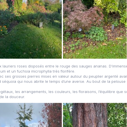
x lauriers roses disposés entre le rouge des sauges ananas. D’immenses
m et un fuchsia microphylla très florifère.
c ses grosses pierres mises en valeur autour du peuplier argenté avant
 séquoia qui nous abrite le temps d’une averse. Au bout de la pelous
étaux, les arrangements, les couleurs, les floraisons, l’équilibre que so
de la douceur.