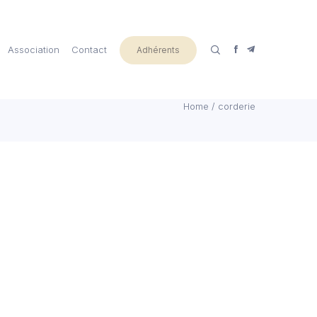
Association
Contact
Adhérents
Home
/
corderie