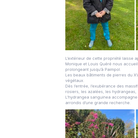
L’extérieur de cette propriété laisse 
Monique et Louis Quéré nous accueill
prolongeant jusqu’à Paimpol.
Les beaux bâtiments de pierres du XV
végétaux.
Dès l’entrée, l’exubérance des massi
rosiers, les azalées, les hydrangeas,
L’hydrangea sanguinea accompagne le 
arrondis d’une grande recherche.