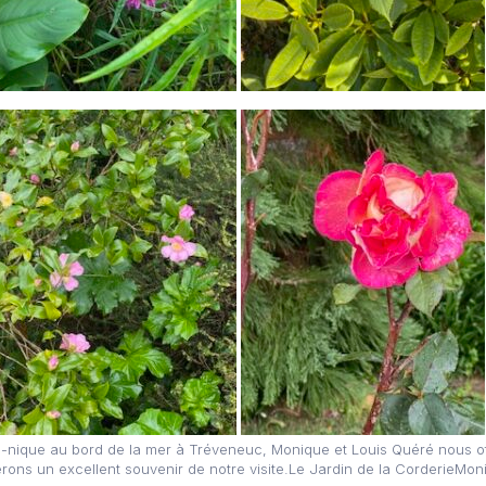
ue-nique au bord de la mer à Tréveneuc, Monique et Louis Quéré nous o
rons un excellent souvenir de notre visite.Le Jardin de la CorderieMon