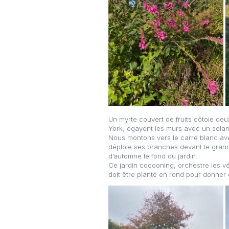
Un myrte couvert de fruits côtoie deu
York, égayent les murs avec un solanu
Nous montons vers le carré blanc ave
déploie ses branches devant le grand
d’automne le fond du jardin.
Ce jardin cocooning, orchestre les vég
doit être planté en rond pour donner 