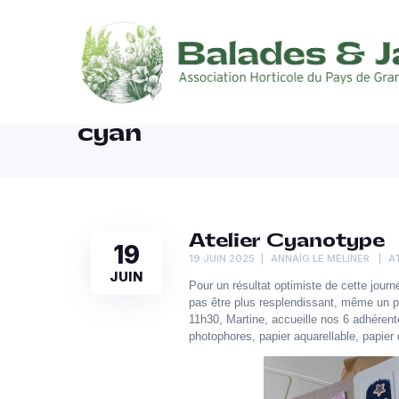
cyan
Atelier Cyanotype
19
19 JUIN 2025
ANNAÏG LE MELINER
A
JUIN
Pour un résultat optimiste de cette journ
pas être plus resplendissant, même un p
11h30, Martine, accueille nos 6 adhéren
photophores, papier aquarellable, papier 