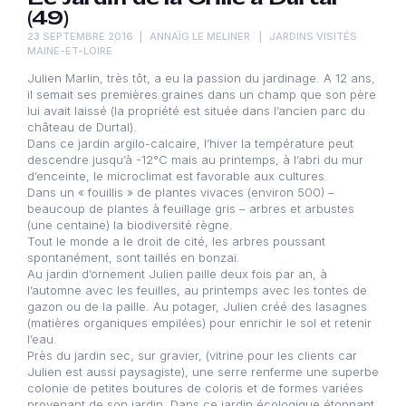
(49)
23 SEPTEMBRE 2016
ANNAÏG LE MELINER
JARDINS VISITÉS
MAINE-ET-LOIRE
Julien Marlin, très tôt, a eu la passion du jardinage. A 12 ans,
il semait ses premières graines dans un champ que son père
lui avait laissé (la propriété est située dans l’ancien parc du
château de Durtal).
Dans ce jardin argilo-calcaire, l’hiver la température peut
descendre jusqu’à -12°C mais au printemps, à l’abri du mur
d’enceinte, le microclimat est favorable aux cultures.
Dans un « fouillis » de plantes vivaces (environ 500) –
beaucoup de plantes à feuillage gris – arbres et arbustes
(une centaine) la biodiversité règne.
Tout le monde a le droit de cité, les arbres poussant
spontanément, sont taillés en bonzaï.
Au jardin d’ornement Julien paille deux fois par an, à
l’automne avec les feuilles, au printemps avec les tontes de
gazon ou de la paille. Au potager, Julien créé des lasagnes
(matières organiques empilées) pour enrichir le sol et retenir
l’eau.
Près du jardin sec, sur gravier, (vitrine pour les clients car
Julien est aussi paysagiste), une serre renferme une superbe
colonie de petites boutures de coloris et de formes variées
provenant de son jardin. Dans ce jardin écologique étonnant