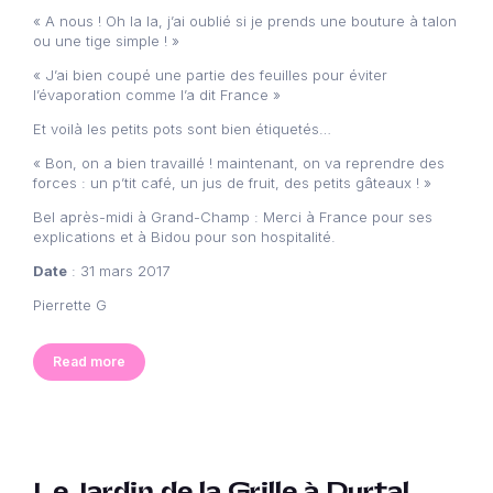
« A nous ! Oh la la, j’ai oublié si je prends une bouture à talon
ou une tige simple ! »
« J’ai bien coupé une partie des feuilles pour éviter
l’évaporation comme l’a dit France »
Et voilà les petits pots sont bien étiquetés…
« Bon, on a bien travaillé ! maintenant, on va reprendre des
forces : un p’tit café, un jus de fruit, des petits gâteaux ! »
Bel après-midi à Grand-Champ : Merci à France pour ses
explications et à Bidou pour son hospitalité.
Date
: 31 mars 2017
Pierrette G
Read more
Le Jardin de la Grille à Durtal