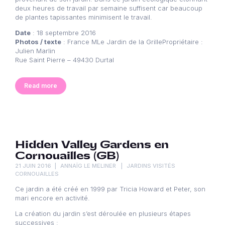
deux heures de travail par semaine suffisent car beaucoup
de plantes tapissantes minimisent le travail.
Date
: 18 septembre 2016
Photos / texte
: France MLe Jardin de la GrillePropriétaire :
Julien Marlin
Rue Saint Pierre – 49430 Durtal
Read more
Hidden Valley Gardens en
Cornouailles (GB)
21 JUIN 2016
ANNAÏG LE MELINER
JARDINS VISITÉS
CORNOUAILLES
Ce jardin a été créé en 1999 par Tricia Howard et Peter, son
mari encore en activité.
La création du jardin s’est déroulée en plusieurs étapes
successives :