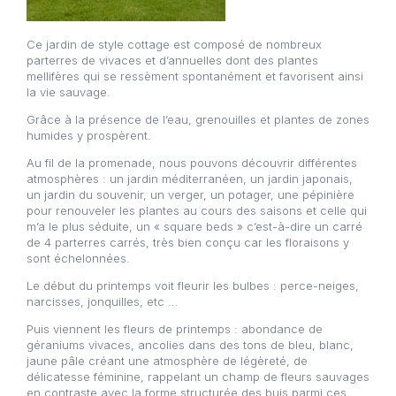
Ce jardin de style cottage est composé de nombreux
parterres de vivaces et d’annuelles dont des plantes
mellifères qui se ressèment spontanément et favorisent ainsi
la vie sauvage.
Grâce à la présence de l’eau, grenouilles et plantes de zones
humides y prospèrent.
Au fil de la promenade, nous pouvons découvrir différentes
atmosphères : un jardin méditerranéen, un jardin japonais,
un jardin du souvenir, un verger, un potager, une pépinière
pour renouveler les plantes au cours des saisons et celle qui
m’a le plus séduite, un « square beds » c’est-à-dire un carré
de 4 parterres carrés, très bien conçu car les floraisons y
sont échelonnées.
Le début du printemps voit fleurir les bulbes : perce-neiges,
narcisses, jonquilles, etc …
Puis viennent les fleurs de printemps : abondance de
géraniums vivaces, ancolies dans des tons de bleu, blanc,
jaune pâle créant une atmosphère de légèreté, de
délicatesse féminine, rappelant un champ de fleurs sauvages
en contraste avec la forme structurée des buis parmi ces