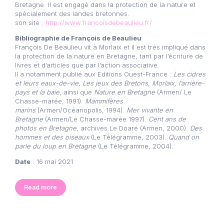
Bretagne. Il est engagé dans la protection de la nature et
spécialement des landes bretonnes.
son site :
http://www.francoisdebeaulieu.fr/
Bibliographie de François de Beaulieu
François De Beaulieu vit à Morlaix et il est très impliqué dans
la protection de la nature en Bretagne, tant par l’écriture de
livres et d’articles que par l’action associative.
Il a notamment publié aux Editions Ouest-France :
Les cidres
et leurs eaux-de-vie, Les jeux des Bretons, Morlaix, l’arrière-
pays et la baie
, ainsi que
Nature en Bretagne
(Armen/ Le
Chasse-marée, 1991).
Mammifères
marins
(Armen/Océanopolis, 1994).
Mer vivante en
Bretagne
(Armen/Le Chasse-marée 1997).
Cent ans de
photos en Bretagne
, archives Le Doaré (Armen, 2000).
Des
hommes et des oiseaux
(Le Télégramme, 2003).
Quand on
parle du loup en Bretagne
(Le Télégramme, 2004).
Date
: 16 mai 2021
Read more