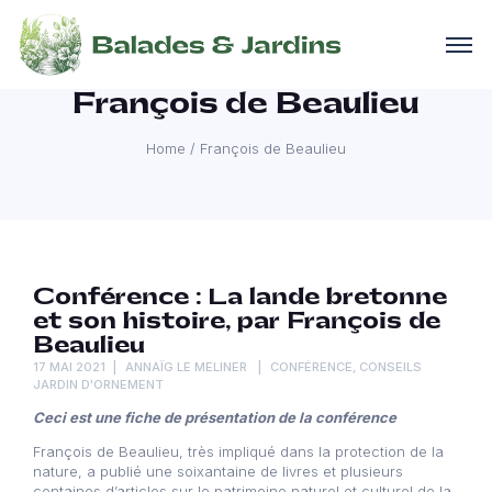
François de Beaulieu
Home
/
François de Beaulieu
Conférence : La lande bretonne
et son histoire, par François de
Beaulieu
17 MAI 2021
ANNAÏG LE MELINER
CONFÉRENCE
,
CONSEILS
JARDIN D'ORNEMENT
Ceci est une fiche de présentation de la conférence
François de Beaulieu, très impliqué dans la protection de la
nature, a publié une soixantaine de livres et plusieurs
centaines d’articles sur le patrimoine naturel et culturel de la