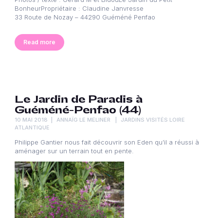
BonheurPropriétaire : Claudine Janvresse
33 Route de Nozay – 44290 Guéméné Penfao
Read more
Le Jardin de Paradis à
Guéméné-Penfao (44)
10 MAI 2018
ANNAÏG LE MELINER
JARDINS VISITÉS LOIRE
ATLANTIQUE
Philippe Gantier nous fait découvrir son Eden qu’il a réussi à
aménager sur un terrain tout en pente.