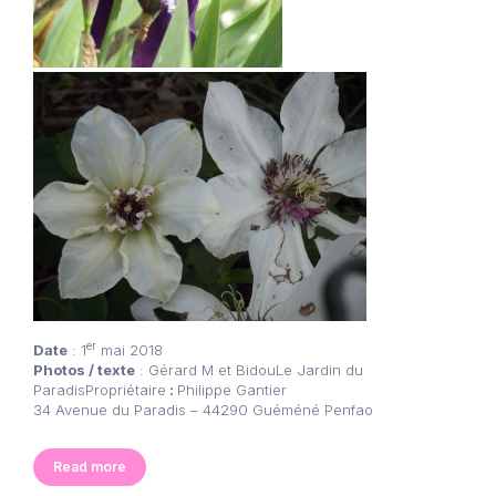
er
Date
: 1
mai 2018
Photos / texte
: Gérard M et BidouLe Jardin du
ParadisPropriétaire
:
Philippe Gantier
34 Avenue du Paradis – 44290 Guéméné Penfao
Read more