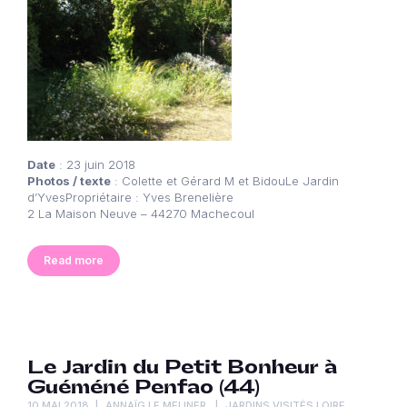
Date
: 23 juin 2018
Photos / texte
: Colette et Gérard M et BidouLe Jardin
d’YvesPropriétaire : Yves Brenelière
2 La Maison Neuve – 44270 Machecoul
Read more
Le Jardin du Petit Bonheur à
Guéméné Penfao (44)
10 MAI 2018
ANNAÏG LE MELINER
JARDINS VISITÉS LOIRE