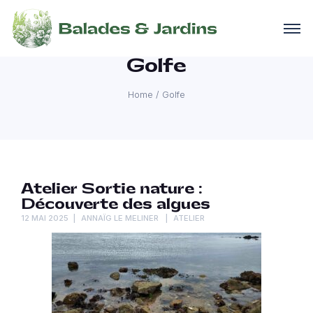
Golfe
Home
/
Golfe
Atelier Sortie nature :
Découverte des algues
12 MAI 2025
ANNAÏG LE MELINER
ATELIER