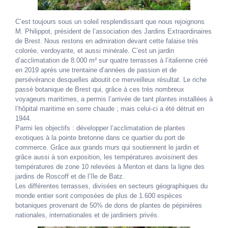
C’est toujours sous un soleil resplendissant que nous rejoignons
M. Philippot, président de l’association des Jardins Extraordinaires
de Brest. Nous restons en admiration devant cette falaise très
colorée, verdoyante, et aussi minérale. C’est un jardin
d’acclimatation de 8.000 m² sur quatre terrasses à l’italienne créé
en 2019 après une trentaine d’années de passion et de
persévérance desquelles aboutit ce merveilleux résultat. Le riche
passé botanique de Brest qui, grâce à ces très nombreux
voyageurs maritimes, a permis l’arrivée de tant plantes installées à
l’hôpital maritime en serre chaude ; mais celui-ci a été détruit en
1944.
Parmi les objectifs : développer l’acclimatation de plantes
exotiques à la pointe bretonne dans ce quartier du port de
commerce. Grâce aux grands murs qui soutiennent le jardin et
grâce aussi à son exposition, les températures avoisinent des
températures de zone 10 relevées à Menton et dans la ligne des
jardins de Roscoff et de l’île de Batz.
Les différentes terrasses, divisées en secteurs géographiques du
monde entier sont composées de plus de 1.600 espèces
botaniques provenant de 50% de dons de plantes de pépinières
nationales, internationales et de jardiniers privés.