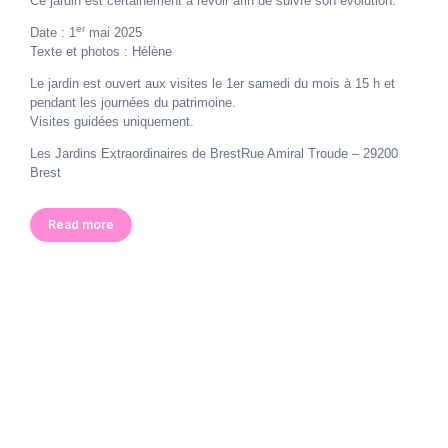
Ce jardin est certainement à revoir afin de suivre son évolution.
er
Date : 1
mai 2025
Texte et photos : Hélène
Le jardin est ouvert aux visites le 1er samedi du mois à 15 h et
pendant les journées du patrimoine.
Visites guidées uniquement.
Les Jardins Extraordinaires de Brest
Rue Amiral Troude –
29200
Brest
Read more