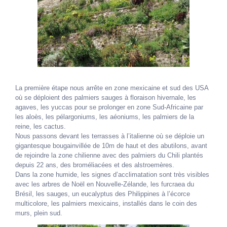
La première étape nous arrête en zone mexicaine et sud des USA
où se déploient des palmiers sauges à floraison hivernale, les
agaves, les yuccas pour se prolonger en zone Sud-Africaine par
les aloès, les pélargoniums, les aéoniums, les palmiers de la
reine, les cactus.
Nous passons devant les terrasses à l’italienne où se déploie un
gigantesque bougainvillée de 10m de haut et des abutilons, avant
de rejoindre la zone chilienne avec des palmiers du Chili plantés
depuis 22 ans, des broméliacées et des alstroemères.
Dans la zone humide, les signes d’acclimatation sont très visibles
avec les arbres de Noël en Nouvelle-Zélande, les furcraea du
Brésil, les sauges, un eucalyptus des Philippines à l’écorce
multicolore, les palmiers mexicains, installés dans le coin des
murs, plein sud.