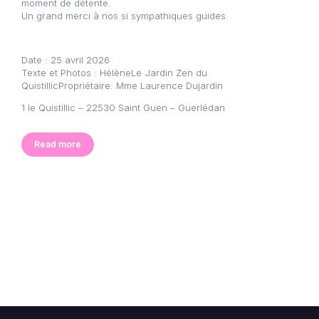
moment de détente.
Un grand merci à nos si sympathiques guides.
Date : 25 avril 2026
Texte et Photos : HélèneLe Jardin Zen du
QuistillicPropriétaire: Mme Laurence Dujardin
1 le Quistillic – 22530 Saint Guen – Guerlédan
Read more