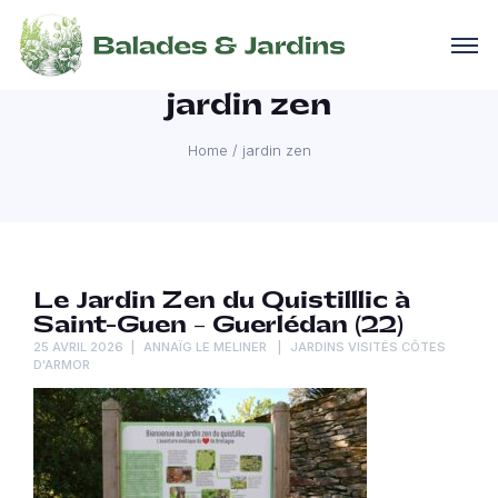
jardin zen
Home
/
jardin zen
Le Jardin Zen du Quistilllic à
Saint-Guen – Guerlédan (22)
25 AVRIL 2026
ANNAÏG LE MELINER
JARDINS VISITÉS CÔTES
D'ARMOR