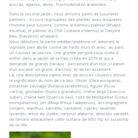
yuccas, agaves, aloès, Trochodendron aralioides…
Dans le second jardin, nous arrivons parmi de luxuriants
palmiers ; ici sont regroupées des plantes avec lesquelles
l’homme peut survivre, comme le bambou palmier (Rhapis
excelsa), le palmier du Chili (Jubaea chilensis) le Dasylire
bleu (Dasylirion wheeleri)…
Nous débutons la partie méditerranéenne en admirant le
vignoble bien abrité contre de hauts murs et avec, au pied,
un couvert de pierres. Une grande pergola nous invite à
entrer dans le jardin de la Paix créée en 2013 et qui a
demandé de grands travaux : percement d’un mur, création
d’un escalier en granit, d’arches, et de terrassement.
Là, une atmosphère calme avec de douces couleurs donne
la signification du nom de ce lieu. Olivier (Olea europaea),
pistachier sauvage (Pistacia terebinthus), figuier (Ficus
carica), grenadier (Punica granatum), chêne liège (Quercus
suber), chêne vert (Quercus ilex), ciste de Montpellier (Cistus
monspeliensis), pin d’Alep (Pinus halepensis), accompagnent
romarin, dianthus, sarriette, santoline, cyprès, lavande,
lavandin, arbre de Judée, nerprun alaterne, diverses variétés
de tamaris embaument cette surface de 900 m2 en surplomb
de la ville.