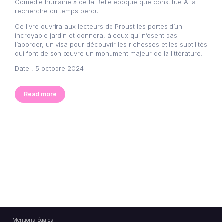
Comédie humaine » de la Belle époque que constitue À la
recherche du temps perdu.
Ce livre ouvrira aux lecteurs de Proust les portes d’un
incroyable jardin et donnera, à ceux qui n’osent pas
l’aborder, un visa pour découvrir les richesses et les subtilités
qui font de son œuvre un monument majeur de la littérature.
Date : 5 octobre 2024
Read more
Mentions légales