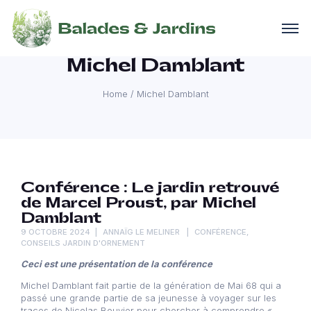
Michel Damblant
Home
/
Michel Damblant
Conférence : Le jardin retrouvé
de Marcel Proust, par Michel
Damblant
9 OCTOBRE 2024
ANNAÏG LE MELINER
CONFÉRENCE
,
CONSEILS JARDIN D'ORNEMENT
Ceci est une présentation de la conférence
Michel Damblant fait partie de la génération de Mai 68 qui a
passé une grande partie de sa jeunesse à voyager sur les
traces de Nicolas Bouvier pour chercher à comprendre «