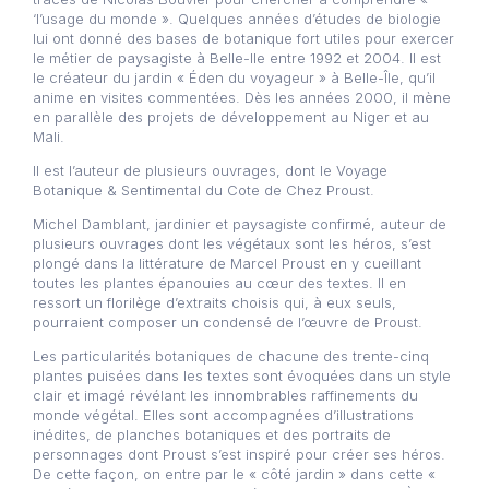
‘l’usage du monde ». Quelques années d’études de biologie
lui ont donné des bases de botanique fort utiles pour exercer
le métier de paysagiste à Belle-Ile entre 1992 et 2004. Il est
le créateur du jardin « Éden du voyageur » à Belle-Île, qu’il
anime en visites commentées. Dès les années 2000, il mène
en parallèle des projets de développement au Niger et au
Mali.
Il est l’auteur de plusieurs ouvrages, dont le Voyage
Botanique & Sentimental du Cote de Chez Proust.
Michel Damblant, jardinier et paysagiste confirmé, auteur de
plusieurs ouvrages dont les végétaux sont les héros, s’est
plongé dans la littérature de Marcel Proust en y cueillant
toutes les plantes épanouies au cœur des textes. Il en
ressort un florilège d’extraits choisis qui, à eux seuls,
pourraient composer un condensé de l’œuvre de Proust.
Les particularités botaniques de chacune des trente-cinq
plantes puisées dans les textes sont évoquées dans un style
clair et imagé révélant les innombrables raffinements du
monde végétal. Elles sont accompagnées d’illustrations
inédites, de planches botaniques et des portraits de
personnages dont Proust s’est inspiré pour créer ses héros.
De cette façon, on entre par le « côté jardin » dans cette «