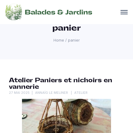
panier
Home
/
panier
Atelier Paniers et nichoirs en
vannerie
27 MAI 2025
ANNAÏG LE MELINER
ATELIER