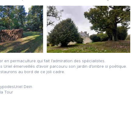
er en permaculture qui fait l’admiration des spécialistes.
s Uriel émerveillés d’avoir parcouru son jardin d’ombre si poétique.
staurons au bord de ce joli cadre.
lypodesUriel Dein
la Tour