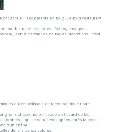
i ont accueilli ses parents en 1962. Ceux-ci restaurent
illé en courbe, murs en pierres sèches, pavages,
rreau, sert à installer de nouvelles plantations : c’est
iques qui embellissent de façon poétique notre
 original « châtaichêne » soudé au hasard de leur
 ses branches qui se sont développées après la casse
long d’un chêne.
llés de jolis bancs colorés.