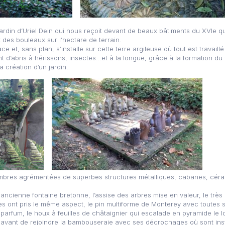
rdin d’Uriel Dein qui nous reçoit devant de beaux bâtiments du XVIe qu
 des bouleaux sur l’hectare de terrain.
face et, sans plan, s’installe sur cette terre argileuse où tout est trava
 d’abris à hérissons, insectes…et à la longue, grâce à la formation du te
la création d’un jardin.
mbres agrémentées de superbes structures métalliques, cabanes, céram
ncienne fontaine bretonne, l’assise des arbres mise en valeur, le très
s ont pris le même aspect, le pin multiforme de Monterey avec toutes
parfum, le houx à feuilles de châtaignier qui escalade en pyramide le 
avant de rejoindre la bambouseraie avec ses décrochages où sont insta