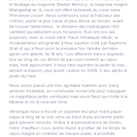
le feuillage du magnolia ‘Wada’s Memory’, le magnolia insignis
(Manglietia) et, là, nous est offert la beauté du rosier liane
‘Princesse Louise’. Nous continuons sous la fraîcheur des
chênes, partie la plus haute et plus dense du terrain, avant
de trouver l’allée bleue : le domaine des hydrangeas (150
variétés) qui débutent leurs floraisons. Puis encore des
surprises, avec le rosier liane ‘Paul’s Himalayan Musk’, le
rhododendron sinogrande à fleur saumon créé par Raymond
Grall et qui a fleuri pour la première fois l’année dernière
après une attente de 18 ans ! Les différents bancs disposés
tout au long de ces 800m de parcours invitent au repos
mais, midi approchant, il nous faut rejoindre le jardin du bas,
devant la maison, plus jeune, réalisé en 2008, 5 ans après le
jardin du haut.
Nous avons passé une très agréable matinée avec Dany,
jardinier insatiable, en continuelle recherche pour subjuguer
ce magnifique jardin verdoyant mais aussi fleuri qui invite à la
flânerie et où la rose est reine.
Véronique nous a trouvé un superbe lieu pour notre pique-
nique le long de la voie verte au bord d’une ancienne petite
gare joliment rénovée. Grâce à la persévérance de Dimitri,
notre chauffeur, nous avons réussi à profiter de ce temps de
repos malgré un chantier de travaux public à proximité.