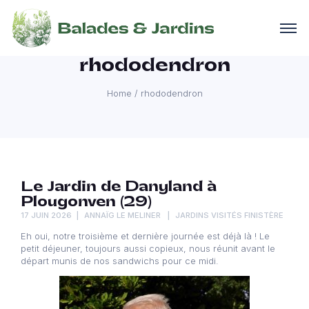
rhododendron
Home
/
rhododendron
Le Jardin de Danyland à
Plougonven (29)
17 JUIN 2026
ANNAÏG LE MELINER
JARDINS VISITÉS FINISTÈRE
Eh oui, notre troisième et dernière journée est déjà là ! Le
petit déjeuner, toujours aussi copieux, nous réunit avant le
départ munis de nos sandwichs pour ce midi.