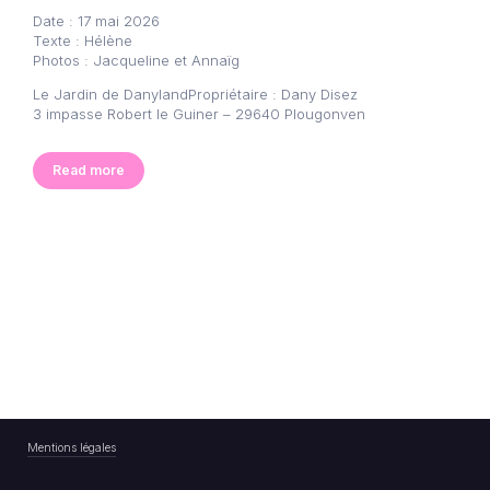
Date : 17 mai 2026
Texte : Hélène
Photos : Jacqueline et Annaïg
Le Jardin de DanylandPropriétaire : Dany Disez
3 impasse Robert le Guiner – 29640 Plougonven
Read more
Mentions légales