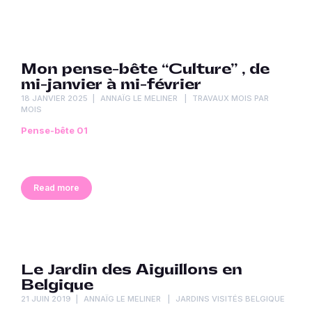
Mon pense-bête “Culture” , de
mi-janvier à mi-février
18 JANVIER 2025
ANNAÏG LE MELINER
TRAVAUX MOIS PAR
MOIS
Pense-bête 01
Read more
Le Jardin des Aiguillons en
Belgique
21 JUIN 2019
ANNAÏG LE MELINER
JARDINS VISITÉS BELGIQUE