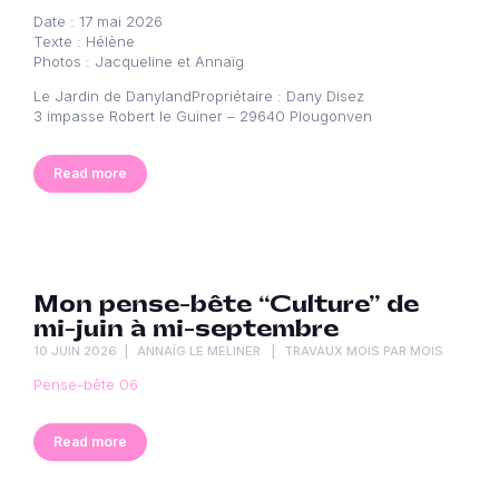
Date : 17 mai 2026
Texte : Hélène
Photos : Jacqueline et Annaïg
Le Jardin de DanylandPropriétaire : Dany Disez
3 impasse Robert le Guiner – 29640 Plougonven
Read more
Mon pense-bête “Culture” de
mi-juin à mi-septembre
10 JUIN 2026
ANNAÏG LE MELINER
TRAVAUX MOIS PAR MOIS
Pense-bête 06
Read more