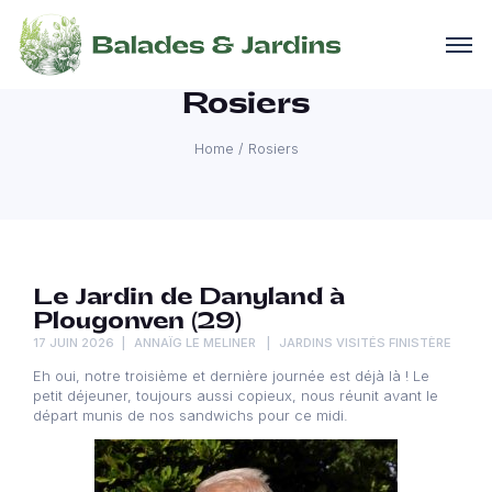
Rosiers
Home
/
Rosiers
Le Jardin de Danyland à
Plougonven (29)
17 JUIN 2026
ANNAÏG LE MELINER
JARDINS VISITÉS FINISTÈRE
Eh oui, notre troisième et dernière journée est déjà là ! Le
petit déjeuner, toujours aussi copieux, nous réunit avant le
départ munis de nos sandwichs pour ce midi.