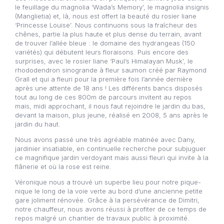
le feuillage du magnolia ‘Wada’s Memory’, le magnolia insignis
(Manglietia) et, là, nous est offert la beauté du rosier liane
‘Princesse Louise’. Nous continuons sous la fraîcheur des
chênes, partie la plus haute et plus dense du terrain, avant
de trouver l’allée bleue : le domaine des hydrangeas (150
variétés) qui débutent leurs floraisons. Puis encore des
surprises, avec le rosier liane ‘Paul’s Himalayan Musk’, le
rhododendron sinogrande à fleur saumon créé par Raymond
Grall et qui a fleuri pour la première fois l’année dernière
après une attente de 18 ans ! Les différents bancs disposés
tout au long de ces 800m de parcours invitent au repos
mais, midi approchant, il nous faut rejoindre le jardin du bas,
devant la maison, plus jeune, réalisé en 2008, 5 ans après le
jardin du haut.
Nous avons passé une très agréable matinée avec Dany,
jardinier insatiable, en continuelle recherche pour subjuguer
ce magnifique jardin verdoyant mais aussi fleuri qui invite à la
flânerie et où la rose est reine.
Véronique nous a trouvé un superbe lieu pour notre pique-
nique le long de la voie verte au bord d’une ancienne petite
gare joliment rénovée. Grâce à la persévérance de Dimitri,
notre chauffeur, nous avons réussi à profiter de ce temps de
repos malgré un chantier de travaux public à proximité.