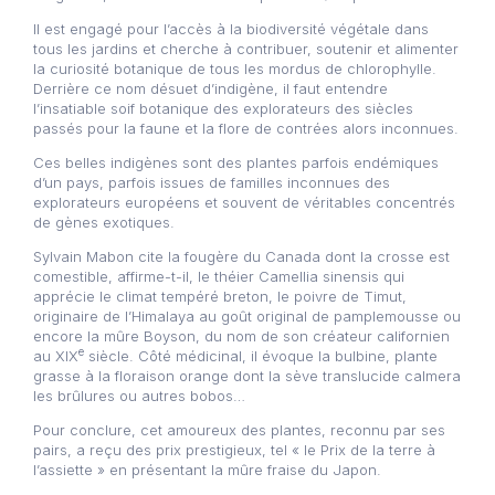
Il est engagé pour l’accès à la biodiversité végétale dans
tous les jardins et cherche à contribuer, soutenir et alimenter
la curiosité botanique de tous les mordus de chlorophylle.
Derrière ce nom désuet d’indigène, il faut entendre
l’insatiable soif botanique des explorateurs des siècles
passés pour la faune et la flore de contrées alors inconnues.
Ces belles indigènes sont des plantes parfois endémiques
d’un pays, parfois issues de familles inconnues des
explorateurs européens et souvent de véritables concentrés
de gènes exotiques.
Sylvain Mabon cite la fougère du Canada dont la crosse est
comestible, affirme-t-il, le théier Camellia sinensis qui
apprécie le climat tempéré breton, le poivre de Timut,
originaire de l’Himalaya au goût original de pamplemousse ou
encore la mûre Boyson, du nom de son créateur californien
e
au XIX
siècle. Côté médicinal, il évoque la bulbine, plante
grasse à la floraison orange dont la sève translucide calmera
les brûlures ou autres bobos…
Pour conclure, cet amoureux des plantes, reconnu par ses
pairs, a reçu des prix prestigieux, tel « le Prix de la terre à
l’assiette » en présentant la mûre fraise du Japon.