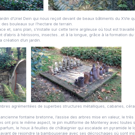
rdin d’Uriel Dein qui nous reçoit devant de beaux bâtiments du XVIe qu
 des bouleaux sur l’hectare de terrain.
face et, sans plan, s’installe sur cette terre argileuse où tout est trava
 d’abris à hérissons, insectes…et à la longue, grâce à la formation du te
la création d’un jardin.
mbres agrémentées de superbes structures métalliques, cabanes, céram
ncienne fontaine bretonne, l’assise des arbres mise en valeur, le très
s ont pris le même aspect, le pin multiforme de Monterey avec toutes
parfum, le houx à feuilles de châtaignier qui escalade en pyramide le 
avant de rejoindre la bambouseraie avec ses décrochages où sont insta