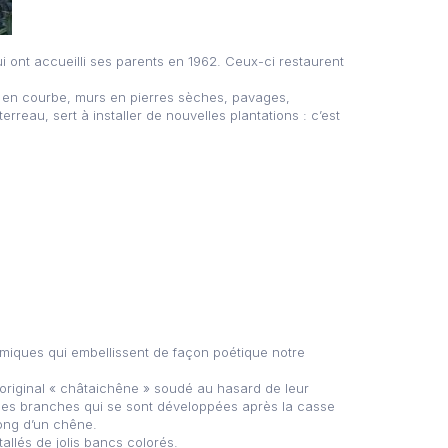
i ont accueilli ses parents en 1962. Ceux-ci restaurent
illé en courbe, murs en pierres sèches, pavages,
rreau, sert à installer de nouvelles plantations : c’est
iques qui embellissent de façon poétique notre
 original « châtaichêne » soudé au hasard de leur
 ses branches qui se sont développées après la casse
long d’un chêne.
llés de jolis bancs colorés.