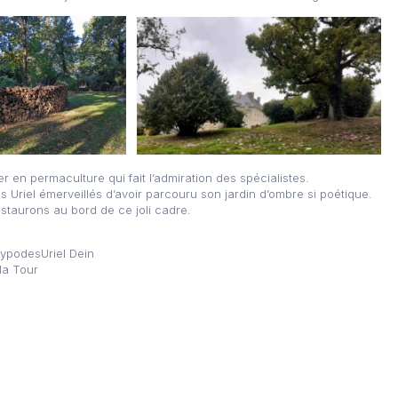
er en permaculture qui fait l’admiration des spécialistes.
s Uriel émerveillés d’avoir parcouru son jardin d’ombre si poétique.
staurons au bord de ce joli cadre.
lypodesUriel Dein
la Tour