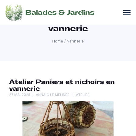
vannerie
Home
/
vannerie
Atelier Paniers et nichoirs en
vannerie
27 MAI 2025
ANNAÏG LE MELINER
ATELIER