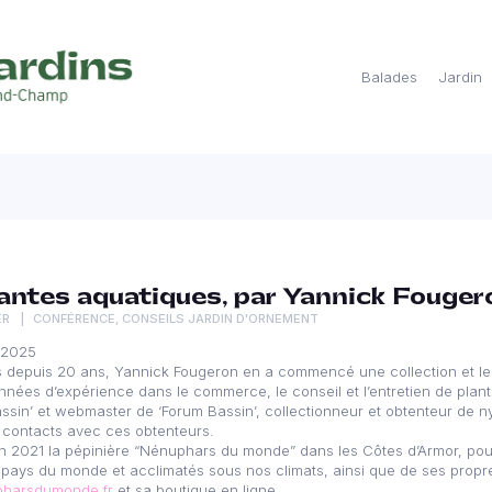
Balades
Jardin
antes aquatiques, par Yannick Fouger
ER
CONFÉRENCE
,
CONSEILS JARDIN D'ORNEMENT
 2025
depuis 20 ans, Yannick Fougeron en a commencé une collection et les a
années d’expérience dans le commerce, le conseil et l’entretien de plant
assin’ et webmaster de ‘Forum Bassin’, collectionneur et obtenteur de 
contacts avec ces obtenteurs.
en 2021 la pépinière “Nénuphars du monde” dans les Côtes d’Armor, pou
pays du monde et acclimatés sous nos climats, ainsi que de ses propre
upharsdumonde.fr
et sa boutique en ligne.