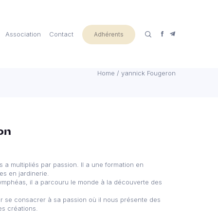
Association
Contact
Adhérents
Home
/
yannick Fougeron
on
 multipliés par passion. Il a une formation en
es en jardinerie.
nymphéas, il a parcouru le monde à la découverte des
r se consacrer à sa passion où il nous présente des
s créations.