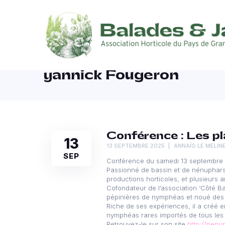
yannick Fougeron
Conférence : Les pl
13
13 SEPTEMBRE 2025
ANNAÏG LE MELIN
SEP
Conférence du samedi 13 septembre
Passionné de bassin et de nénuphars 
productions horticoles, et plusieurs 
Cofondateur de l’association ‘Côté B
pépinières de nymphéas et noué des 
Riche de ses expériences, il a créé 
nymphéas rares importés de tous les 
Retrouvez-le sur son site
http://nen