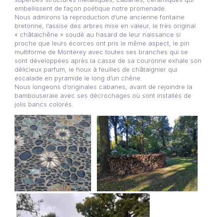
embellissent de façon poétique notre promenade.
Nous admirons la reproduction d’une ancienne fontaine
bretonne, l’assise des arbres mise en valeur, le très original
« châtaichêne » soudé au hasard de leur naissance si
proche que leurs écorces ont pris le même aspect, le pin
multiforme de Monterey avec toutes ses branches qui se
sont développées après la casse de sa couronne exhale son
délicieux parfum, le houx à feuilles de châtaignier qui
escalade en pyramide le long d’un chêne.
Nous longeons d’originales cabanes, avant de rejoindre la
bambouseraie avec ses décrochages où sont installés de
jolis bancs colorés.