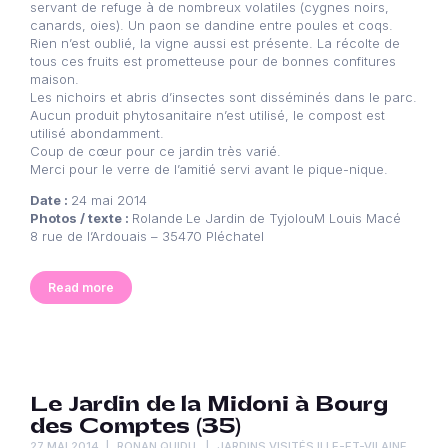
servant de refuge à de nombreux volatiles (cygnes noirs,
canards, oies). Un paon se dandine entre poules et coqs.
Rien n’est oublié, la vigne aussi est présente. La récolte de
tous ces fruits est prometteuse pour de bonnes confitures
maison.
Les nichoirs et abris d’insectes sont disséminés dans le parc.
Aucun produit phytosanitaire n’est utilisé, le compost est
utilisé abondamment.
Coup de cœur pour ce jardin très varié.
Merci pour le verre de l’amitié servi avant le pique-nique.
Date :
24 mai 2014
Photos / texte :
Rolande
Le Jardin de TyjolouM Louis Macé
8 rue de l’Ardouais – 35470 Pléchatel
Read more
Le Jardin de la Midoni à Bourg
des Comptes (35)
27 MAI 2014
RONAN QUIDU
JARDINS VISITÉS ILLE-ET-VILAINE