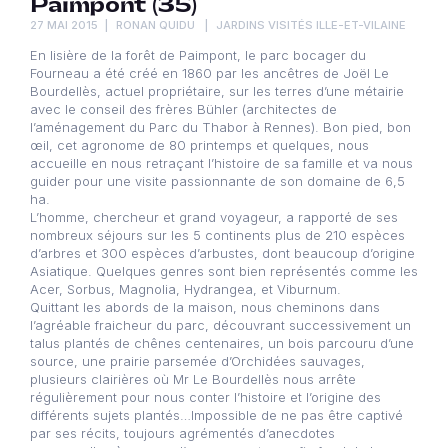
Paimpont (35)
27 MAI 2015
RONAN QUIDU
JARDINS VISITÉS ILLE-ET-VILAINE
En lisière de la forêt de Paimpont, le parc bocager du
Fourneau a été créé en 1860 par les ancêtres de Joël Le
Bourdellès, actuel propriétaire, sur les terres d’une métairie
avec le conseil des frères Bühler (architectes de
l’aménagement du Parc du Thabor à Rennes). Bon pied, bon
œil, cet agronome de 80 printemps et quelques, nous
accueille en nous retraçant l’histoire de sa famille et va nous
guider pour une visite passionnante de son domaine de 6,5
ha.
L’homme, chercheur et grand voyageur, a rapporté de ses
nombreux séjours sur les 5 continents plus de 210 espèces
d’arbres et 300 espèces d’arbustes, dont beaucoup d’origine
Asiatique. Quelques genres sont bien représentés comme les
Acer, Sorbus, Magnolia, Hydrangea, et Viburnum.
Quittant les abords de la maison, nous cheminons dans
l’agréable fraicheur du parc, découvrant successivement un
talus plantés de chênes centenaires, un bois parcouru d’une
source, une prairie parsemée d’Orchidées sauvages,
plusieurs clairières où Mr Le Bourdellès nous arrête
régulièrement pour nous conter l’histoire et l’origine des
différents sujets plantés…Impossible de ne pas être captivé
par ses récits, toujours agrémentés d’anecdotes