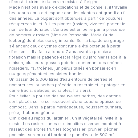
d’eau à l’extrémité du terrain existait à l’origine.
Macé n’est pas avare d’explications et de conseils, il travaille
beaucoup dans cet espace dont les plantes ont grandi au fil
des années. La plupart sont obtenues à partir de boutures
récupérées ici et là. Les plantes (rosiers, vivaces) portent le
nom de leur donateur. L’entrée est embellie par la présence
de nombreux rosiers (Mme de Rothschild, Marie Curie,
Iceberg) dont plusieurs grimpants. Sur la façade du garage
s’élancent deux glycines dont l’une a été obtenue à partir
d’un semis. Il a fallu attendre 7 ans avant la première
floraison mais la patience est la règle du jardinier ! Face à la
maison, plusieurs grosses poteries contenant des chênes,
noisetiers, ifs, troènes, junipérus taillés en bonzaï et en
nuage agrémentent les plates-bandes.
Un bassin de 5.000 litres d’eau entouré de pierres et
nombreuses joubarbes précède la roseraie et le potager en
carré (radis, salades, échalotes, fraisiers).
Pour éviter la pousse des mauvaises herbes, des cartons
sont placés sur le sol recouvert d’une couche épaisse de
compost. Dans la partie marécageuse, poussent gunnera,
prêle, rhubarbe géante.
Clin d’œil au repos du jardinier : un lit végétalisé invite à la
sieste. Les rosiers lianes et clématites diverses montent à
l’assaut des arbres fruitiers (cognassier, prunier, pêcher,
pommier, sureau) qui bordent le plan d’eau de 500 m²