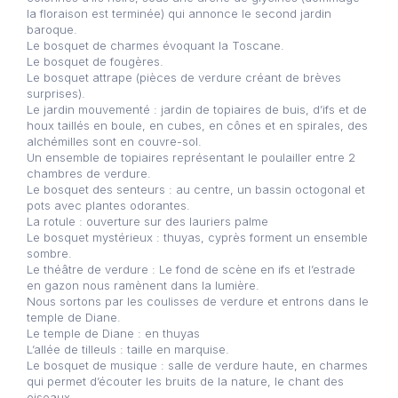
la floraison est terminée) qui annonce le second jardin
baroque.
Le bosquet de charmes évoquant la Toscane.
Le bosquet de fougères.
Le bosquet attrape (pièces de verdure créant de brèves
surprises).
Le jardin mouvementé : jardin de topiaires de buis, d’ifs et de
houx taillés en boule, en cubes, en cônes et en spirales, des
alchémilles sont en couvre-sol.
Un ensemble de topiaires représentant le poulailler entre 2
chambres de verdure.
Le bosquet des senteurs : au centre, un bassin octogonal et
pots avec plantes odorantes.
La rotule : ouverture sur des lauriers palme
Le bosquet mystérieux : thuyas, cyprès forment un ensemble
sombre.
Le théâtre de verdure : Le fond de scène en ifs et l’estrade
en gazon nous ramènent dans la lumière.
Nous sortons par les coulisses de verdure et entrons dans le
temple de Diane.
Le temple de Diane : en thuyas
L’allée de tilleuls : taille en marquise.
Le bosquet de musique : salle de verdure haute, en charmes
qui permet d’écouter les bruits de la nature, le chant des
oiseaux.