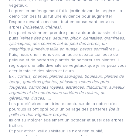
végétaux.
Le premier aménagement fut le jardin devant la longère. La
démolition des talus fut une évidence pour augmenter
l’espace devant la maison, tout en conservant certains
arbres
(noisetiers, chênes).
Les plantes viennent prendre place autour du bassin et du
puits (
reines des prés, sédums, phlox, clématites, graminées,
lysimaques, des couvres sol au pied des arbres, un
magnifique junipérus taillé en nuage, pavots somnifères…).
Puis, nous cheminons vers un autre espace composé de
pelouse et de parterres plantés de nombreuses plantes. Il
regroupe une telle diversité de végétaux que je ne peux vous
citer la totalité des plants et fleurs.
Ex :
cornus, chênes, plantes sauvages, bouleaux, plantes de
berge, gunnéras géantes, pétasites, reines des prés,
fougères, osmondes royales, astrances, thaclitrums, sureaux
argentés et de nombreuses variétés de rosiers, de
géraniums
vivaces, …)
Les propriétaires sont très respectueux de la nature c’est
pourquoi ils ont opté pour un paillage des parterres
(de la
paille ou des végétaux broyés).
Ils ont su intégrer également un potager et aussi des arbres
fruitiers.
Et pour attirer l’œil du visiteur, ils n’ont rien oublié,