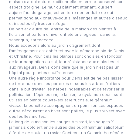
maison d’architecture traditionnelle en terre a conservé son
aspect d’origine. Le mur du bâtiment attenant, qui sert
aujourd’hui de garage, est en terre non enduite ce qui
permet donc aux chauve-souris, mésanges et autres oiseaux
et insectes d’y trouver refuge.
De part et d’autre de l’entrée de la maison des plantes à
floraison et parfum d’hiver ont été privilégiées : camélia,
sasanqua, sarcoccoca.
Nous accédons alors au jardin d’agrément dont
l’aménagement est cohérent avec la démarche bio de Denis
et Christine. Pour cela les plantes sont choisies en fonction
de leur adaptation au sol, leur résistance aux maladies et
aux ravageurs. Denis considère que le jardin n’est pas un
hôpital pour plantes souffreteuses.
Une autre règle importante pour Denis est de ne pas laisser
de terre nue dans les parterres et sous les arbres fruitiers
dans le but d’éviter les herbes indésirables et de favoriser la
pollinisation. L’épimedium, le lamier, le cyclamen coum sont
utilisés en plante couvre-sol et le fuchsia, le géranium
vivace, la benoîte accompagnent un pommier. Les espaces
qui se découvrent en hiver sont paillés, le plus souvent avec
des feuilles mortes.
Le long de la maison les sauges Amistad, les sauges X
jamensis côtoient entre autres des buphthalmum salicifolium
à feuille de saule, un rosier Cocteau, un Calamintha népéta