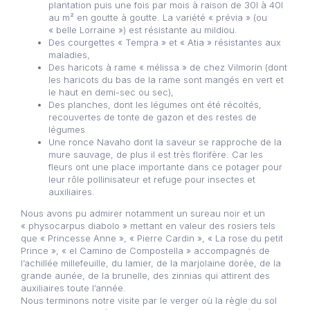
plantation puis une fois par mois à raison de 30l à 40l
au m² en goutte à goutte. La variété « prévia » (ou
« belle Lorraine ») est résistante au mildiou.
Des courgettes « Tempra » et « Atia » résistantes aux
maladies,
Des haricots à rame « mélissa » de chez Vilmorin (dont
les haricots du bas de la rame sont mangés en vert et
le haut en demi-sec ou sec),
Des planches, dont les légumes ont été récoltés,
recouvertes de tonte de gazon et des restes de
légumes
Une ronce Navaho dont la saveur se rapproche de la
mure sauvage, de plus il est très florifère. Car les
fleurs ont une place importante dans ce potager pour
leur rôle pollinisateur et refuge pour insectes et
auxiliaires.
Nous avons pu admirer notamment un sureau noir et un
« physocarpus diabolo » mettant en valeur des rosiers tels
que « Princesse Anne », « Pierre Cardin », « La rose du petit
Prince », « el Camino de Compostella » accompagnés de
l’achillée millefeuille, du lamier, de la marjolaine dorée, de la
grande aunée, de la brunelle, des zinnias qui attirent des
auxiliaires toute l’année.
Nous terminons notre visite par le verger où la règle du sol