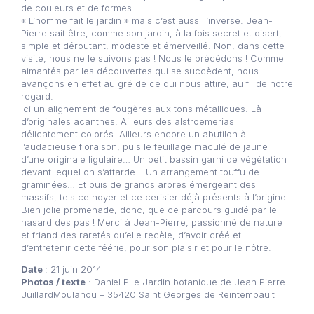
de couleurs et de formes.
« L’homme fait le jardin » mais c’est aussi l’inverse. Jean-
Pierre sait être, comme son jardin, à la fois secret et disert,
simple et déroutant, modeste et émerveillé. Non, dans cette
visite, nous ne le suivons pas ! Nous le précédons ! Comme
aimantés par les découvertes qui se succèdent, nous
avançons en effet au gré de ce qui nous attire, au fil de notre
regard.
Ici un alignement de fougères aux tons métalliques. Là
d’originales acanthes. Ailleurs des alstroemerias
délicatement colorés. Ailleurs encore un abutilon à
l’audacieuse floraison, puis le feuillage maculé de jaune
d’une originale ligulaire… Un petit bassin garni de végétation
devant lequel on s’attarde… Un arrangement touffu de
graminées… Et puis de grands arbres émergeant des
massifs, tels ce noyer et ce cerisier déjà présents à l’origine.
Bien jolie promenade, donc, que ce parcours guidé par le
hasard des pas ! Merci à Jean-Pierre, passionné de nature
et friand des raretés qu’elle recèle, d’avoir créé et
d’entretenir cette féérie, pour son plaisir et pour le nôtre.
Date
: 21 juin 2014
Phot
os / texte
: Daniel P
Le Jardin botanique de Jean Pierre
JuillardMoulanou – 35420 Saint Georges de Reintembault