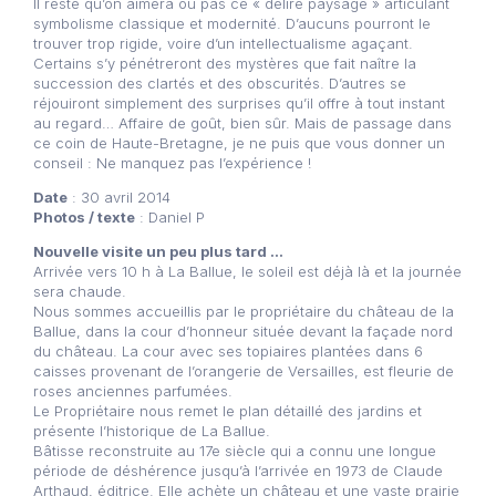
Il reste qu’on aimera ou pas ce « délire paysagé » articulant
symbolisme classique et modernité. D’aucuns pourront le
trouver trop rigide, voire d’un intellectualisme agaçant.
Certains s’y pénétreront des mystères que fait naître la
succession des clartés et des obscurités. D’autres se
réjouiront simplement des surprises qu’il offre à tout instant
au regard… Affaire de goût, bien sûr. Mais de passage dans
ce coin de Haute-Bretagne, je ne puis que vous donner un
conseil : Ne manquez pas l’expérience !
Date
: 30 avril 2014
Photos / texte
: Daniel P
Nouvelle visite un peu plus tard …
Arrivée vers 10 h à La Ballue, le soleil est déjà là et la journée
sera chaude.
Nous sommes accueillis par le propriétaire du château de la
Ballue, dans la cour d’honneur située devant la façade nord
du château. La cour avec ses topiaires plantées dans 6
caisses provenant de l’orangerie de Versailles, est fleurie de
roses anciennes parfumées.
Le Propriétaire nous remet le plan détaillé des jardins et
présente l’historique de La Ballue.
Bâtisse reconstruite au 17e siècle qui a connu une longue
période de déshérence jusqu’à l’arrivée en 1973 de Claude
Arthaud, éditrice. Elle achète un château et une vaste prairie