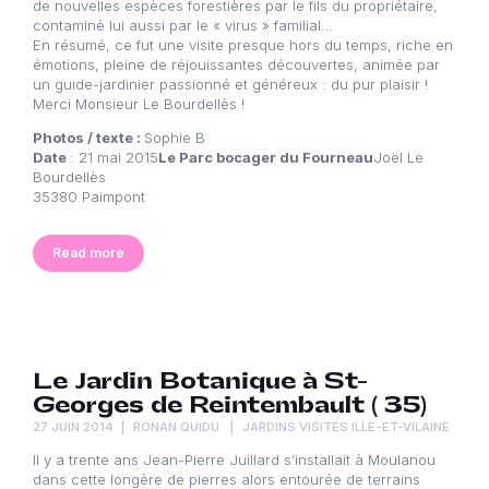
de nouvelles espèces forestières par le fils du propriétaire,
contaminé lui aussi par le « virus » familial…
En résumé, ce fut une visite presque hors du temps, riche en
émotions, pleine de réjouissantes découvertes, animée par
un guide-jardinier passionné et généreux : du pur plaisir !
Merci Monsieur Le Bourdellès !
Photos / texte :
Sophie B
Date
: 21 mai 2015
Le Parc bocager du Fourneau
Joël Le
Bourdellès
35380 Paimpont
Read more
Le Jardin Botanique à St-
Georges de Reintembault ( 35)
27 JUIN 2014
RONAN QUIDU
JARDINS VISITÉS ILLE-ET-VILAINE
Il y a trente ans Jean-Pierre Juillard s’installait à Moulanou
dans cette longère de pierres alors entourée de terrains