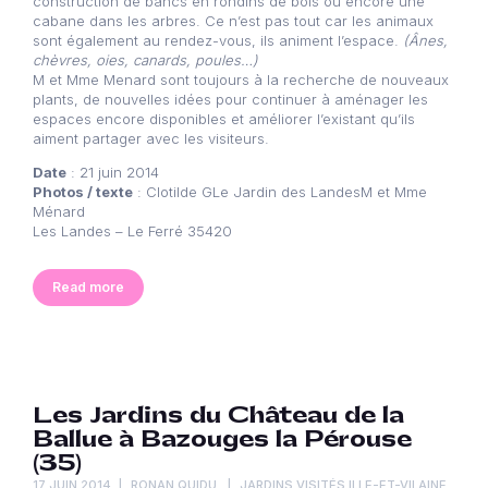
construction de bancs en rondins de bois ou encore une
cabane dans les arbres. Ce n’est pas tout car les animaux
sont également au rendez-vous, ils animent l’espace.
(Ânes,
chèvres, oies, canards, poules…)
M et Mme Menard sont toujours à la recherche de nouveaux
plants, de nouvelles idées pour continuer à aménager les
espaces encore disponibles et améliorer l’existant qu’ils
aiment partager avec les visiteurs.
Date
: 21 juin 2014
Photos / texte
: Clotilde GLe Jardin des LandesM et Mme
Ménard
Les Landes – Le Ferré 35420
Read more
Les Jardins du Château de la
Ballue à Bazouges la Pérouse
(35)
17 JUIN 2014
RONAN QUIDU
JARDINS VISITÉS ILLE-ET-VILAINE