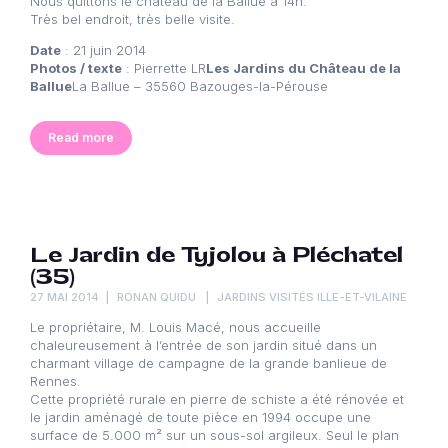
Nous quittons le château de la Ballue à 14h.
Très bel endroit, très belle visite.
Date
: 21 juin 2014
Photos / texte
: Pierrette LR
Les Jardins du Château de la
Ballue
La Ballue – 35560 Bazouges-la-Pérouse
Read more
Le Jardin de Tyjolou à Pléchatel
(35)
27 MAI 2014
RONAN QUIDU
JARDINS VISITÉS ILLE-ET-VILAINE
Le propriétaire, M. Louis Macé, nous accueille
chaleureusement à l’entrée de son jardin situé dans un
charmant village de campagne de la grande banlieue de
Rennes.
Cette propriété rurale en pierre de schiste a été rénovée et
le jardin aménagé de toute pièce en 1994 occupe une
surface de 5.000 m² sur un sous-sol argileux. Seul le plan