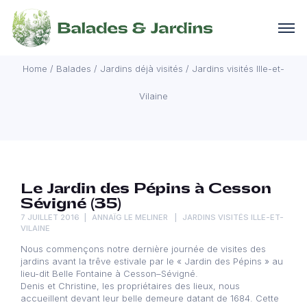
Jardins visités Ille-et-
Vilaine
Home
/
Balades
/
Jardins déjà visités
/
Jardins visités Ille-et-
Vilaine
Le Jardin des Pépins à Cesson
Sévigné (35)
7 JUILLET 2016
ANNAÏG LE MELINER
JARDINS VISITÉS ILLE-ET-
VILAINE
Nous commençons notre dernière journée de visites des
jardins avant la trêve estivale par le « Jardin des Pépins » au
lieu-dit Belle Fontaine à Cesson–Sévigné.
Denis et Christine, les propriétaires des lieux, nous
accueillent devant leur belle demeure datant de 1684. Cette