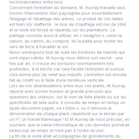
reconnaissables entre tous.
Concernant l’entretien du domaine, M. Auvray travaille seul,
hormis l’intervention d’un paysagiste pour essentiellement
l’élagage et l’abattage des arbres. Le produit de ces tailles
est bien sûr réaffecté : le bois de chauffage est mis de côté
et le reste est broyé et répandu sur les plantations. Le
paillage consiste aussi à utiliser, en « lasagnes », selon la
saison, du carton, du compost, de la paille pour inciter les
vers de terre à travailler le sol…
Nous remarquons tout de suite les bordures de massifs qui
sont impeccables. M Auvray nous délivre son secret : une
fois par an, il creuse les bordures volontairement très
profondes, à la bêche car cela facilite l’entretien et surtout
cela donne plus de relief aux massifs. L’entretien est ensuite
fait au rotafil ou à l’aide d’une tondeuse verticale.
Lors de nos déambulations entre tous ces plants, M Auvray
répond avec bonne humeur et grande précision aux
questions des visiteurs, sur le nom de telle plante ou sur les
spécificités de telle autre. Il consulte de temps en temps un
épais document papier, sa « bible », où il retrouve la
dénomination de chaque plant, répertorié sur le terrain par
un n°, un travail titanesque ! Et M Auvray de nous préciser, en
souriant, que la saisie informatique de ces données prendrait
beaucoup de temps et n’est pas à l’ordre du jour…
La fin de la visite était accompagnée de grondements du