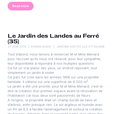
Read more
Le Jardin des Landes au Ferré
(35)
27 JUIN 2014
RONAN QUIDU
JARDINS VISITÉS ILLE-ET-VILAINE
Tout d’abord, nous tenons à remercier M et Mme Menard
pour l’accueil qu’ils nous ont réservé, pour leur sympathie,
leur disponibilité à répondre à nos multiples questions.
Ce fut un vrai plaisir des yeux, un endroit reposant, tout
simplement un jardin à visiter.
Ce parc fut créé dans les années 1998 sur une propriété
2
familiale. Il s’étend sur une superficie de 8.000 m
.
Le jardin a été une priorité, pour M et Mme Menard, c’est-à-
dire la création d’un premier espace avant la rénovation de
l’habitation car tous deux sont passionnés de fleurs.
A l’origine, la propriété était un champ bordé de talus et
d’arbres, enfin presque rien. Le sol argileux et humide avec
un PH de 6,5 a facilité l’aménagement et surtout la création
de bassins, d’étangs dans la seconde partie et le choix des