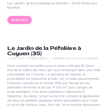
Les Jardins de BrocédiandeLes Mesnils – 35310 Bréal sous
Montfort
Read more
Le Jardin de la Péfolière à
Cuguen (35)
11 JUIN 2015
RONAN QUIDU
JARDINS VISITÉS ILLE-ET-VILAINE
Nous sommes accueillis sous un beau soleil par M. Denis
Auvray le maître des lieux qui nous embarque dans une visite
commentée de 2 heures. Le domaine est étendu, le
propriétaire est passionné et bien sûr, la visite passionnante !
L’histoire commence en février 1985 par l’achat de ces
bâtiments de ferme et de ses 11.000 m² alors vierges de
toute plantation ! Les 1ères plantations démarrent à
l’automne. Au début, le but recherché consiste à agrémenter
les lieux en plantant quelques arbres persistants pour créer
un écrin de verdure, mais, très vite, la recherche d’essences