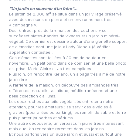
“Un jardin en souvenir d’un frère”…
Le jardin de 2.000 m² se situe dans un joli village préservé
avec des maisons en pierre et un environnement très
« campagne ».
Dès l’entrée, près de la « maison des cochons » se
succèdent plates-bandes de vivaces et un jardin minéral-
végétal. Ce dernier est dessiné autour d’une gloriette support
de clématites dont une jolie « Lady Diana » (à vérifier
appellation contestée).
Ces clématites sont taillées à 30 cm de hauteur en
novembre. Un petit banc dans ce coin zen et une belle photo
est prise, Marie Claire et Jo très complices …
Plus loin, on rencontre Kériano, un alpaga très aimé de notre
jardinière.
A l’arrière de la maison, on découvre des ambiances très
différentes, naturelle, asiatique, méditerranéenne et une
belle collection d’alliums.
Les deux ruches aux toits végétalisés ont retenu notre
attention, pour les amateurs : se servir des alvéoles à
graviers (pour allées ou parking), les remplir de sable et terre
puis planter joubarbes et sédums.
Une autre découverte, un verbascum jaune très intéressant
mais que l’on rencontre rarement dans les jardins.
Et nous partons vers un autre jardin et aussi et surtout une