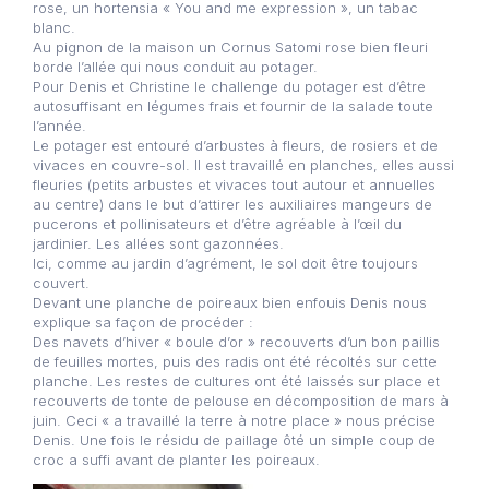
rose, un hortensia « You and me expression », un tabac
blanc.
Au pignon de la maison un Cornus Satomi rose bien fleuri
borde l’allée qui nous conduit au potager.
Pour Denis et Christine le challenge du potager est d’être
autosuffisant en légumes frais et fournir de la salade toute
l’année.
Le potager est entouré d’arbustes à fleurs, de rosiers et de
vivaces en couvre-sol. Il est travaillé en planches, elles aussi
fleuries (petits arbustes et vivaces tout autour et annuelles
au centre) dans le but d’attirer les auxiliaires mangeurs de
pucerons et pollinisateurs et d’être agréable à l’œil du
jardinier. Les allées sont gazonnées.
Ici, comme au jardin d’agrément, le sol doit être toujours
couvert.
Devant une planche de poireaux bien enfouis Denis nous
explique sa façon de procéder :
Des navets d’hiver « boule d’or » recouverts d’un bon paillis
de feuilles mortes, puis des radis ont été récoltés sur cette
planche. Les restes de cultures ont été laissés sur place et
recouverts de tonte de pelouse en décomposition de mars à
juin. Ceci « a travaillé la terre à notre place » nous précise
Denis. Une fois le résidu de paillage ôté un simple coup de
croc a suffi avant de planter les poireaux.