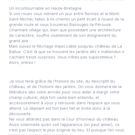
Un incontournable en Haute-Bretagne
Si vos roues vous mènent un jour entre Rennes et le Mont-
Saint-Michel, faites à mi-chemin un petit écart à l’ouest de la
grande route et vous trouverez Bazouges-la-Pérouse.
Charmant village qui, bien que possédant une architecture
de caractère, souffre visiblement de son éloignement du
grand axe…
Mais suivez le fléchage impeccable jusqu’au château de La
Ballue. C’est là que se trouvent les jardins dits « inattendus »
cachant treize surprises. Vous n’êtes pas superstitieux ?
Alors, entrez !
Je vous ferai grâce de l’histoire du site, du descriptif du
château, et de l’histoire des jardins. On vous donnera de la
littérature dès votre arrivée pour vous aider à élargir votre
champ culturel, déjà fort vaste bien entendu, et
accessoirement à vous y retrouver dans l’espace qui vous
attend. Le dépliant est fort bien fait et invite donc à la
découverte.
Ne vous attardez pas dans la cour d’honneur du château.
Aussi solennelle qu’en soit l’apparence (on peut aimer), ce
n’est pas l’aspect le plus original du lieu. Et puisque l’on vous