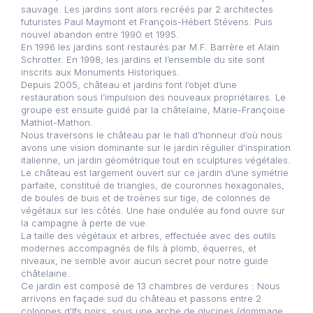
sauvage. Les jardins sont alors recréés par 2 architectes
futuristes Paul Maymont et François-Hébert Stévens. Puis
nouvel abandon entre 1990 et 1995.
En 1996 les jardins sont restaurés par M.F. Barrère et Alain
Schrotter. En 1998, les jardins et l’ensemble du site sont
inscrits aux Monuments Historiques.
Depuis 2005, château et jardins font l’objet d’une
restauration sous l’impulsion des nouveaux propriétaires. Le
groupe est ensuite guidé par la châtelaine, Marie-Françoise
Mathiot-Mathon.
Nous traversons le château par le hall d’honneur d’où nous
avons une vision dominante sur le jardin régulier d’inspiration
italienne, un jardin géométrique tout en sculptures végétales.
Le château est largement ouvert sur ce jardin d’une symétrie
parfaite, constitué de triangles, de couronnes hexagonales,
de boules de buis et de troènes sur tige, de colonnes de
végétaux sur les côtés. Une haie ondulée au fond ouvre sur
la campagne à perte de vue.
La taille des végétaux et arbres, effectuée avec des outils
modernes accompagnés de fils à plomb, équerres, et
niveaux, ne semble avoir aucun secret pour notre guide
châtelaine.
Ce jardin est composé de 13 chambres de verdures : Nous
arrivons en façade sud du château et passons entre 2
colonnes d’Ifs noirs, sous une arche de glycines (dommage