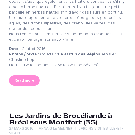
couvert s’applique également : les fruitiers sont paillés s’il n’y
a pas d’herbes hautes. Par ailleurs il y a toujours une petite
parcelle en herbes hautes afin d’avoir des fleurs en continu.
Une mare agrémente ce verger et héberge des grenouilles
agiles, des tritons alpestres, des grenouilles vertes, des
crapauds accoucheurs.
Nous remercions Denis et Christine de nous avoir accueillis
et d’avoir partagé leur savoir-faire.
Date
: 2 juillet 2016
Photos / texte :
Colette M
Le Jardin des Pépins
Denis et
Christine Pépin
Lieu-dit Belle Fontaine – 35510 Cesson Sévigné
Read more
Les Jardins de Brocéliande à
Bréal sous Montfort (35)
27 MARS 2016
ANNAÏG LE MELINER
JARDINS VISITÉS ILLE-ET-
VILAINE