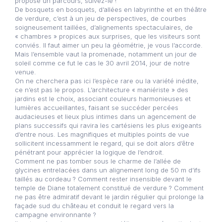
propose un parcours, suivez-le !
De bosquets en bosquets, d’allées en labyrinthe et en théâtre
de verdure, c’est à un jeu de perspectives, de courbes
soigneusement taillées, d’alignements spectaculaires, de
« chambres » propices aux surprises, que les visiteurs sont
conviés. Il faut aimer un peu la géométrie, je vous l’accorde.
Mais l’ensemble vaut la promenade, notamment un jour de
soleil comme ce fut le cas le 30 avril 2014, jour de notre
venue.
On ne cherchera pas ici l’espèce rare ou la variété inédite,
ce n’est pas le propos. L’architecture « maniériste » des
jardins est le choix, associant couleurs harmonieuses et
lumières accueillantes, faisant se succéder percées
audacieuses et lieux plus intimes dans un agencement de
plans successifs qui ravira les cartésiens les plus exigeants
d’entre nous. Les magnifiques et multiples points de vue
sollicitent incessamment le regard, qui se doit alors d’être
pénétrant pour apprécier la logique de l’endroit.
Comment ne pas tomber sous le charme de l’allée de
glycines entrelacées dans un alignement long de 50 m d’ifs
taillés au cordeau ? Comment rester insensible devant le
temple de Diane totalement constitué de verdure ? Comment
ne pas être admiratif devant le jardin régulier qui prolonge la
façade sud du château et conduit le regard vers la
campagne environnante ?