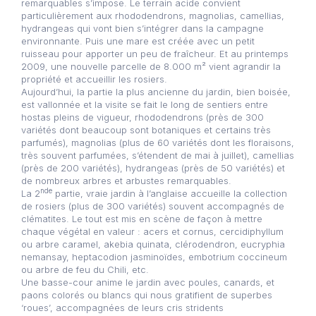
remarquables s’impose. Le terrain acide convient
particulièrement aux rhododendrons, magnolias, camellias,
hydrangeas qui vont bien s’intégrer dans la campagne
environnante. Puis une mare est créée avec un petit
ruisseau pour apporter un peu de fraîcheur. Et au printemps
2009, une nouvelle parcelle de 8.000 m² vient agrandir la
propriété et accueillir les rosiers.
Aujourd’hui, la partie la plus ancienne du jardin, bien boisée,
est vallonnée et la visite se fait le long de sentiers entre
hostas pleins de vigueur, rhododendrons (près de 300
variétés dont beaucoup sont botaniques et certains très
parfumés), magnolias (plus de 60 variétés dont les floraisons,
très souvent parfumées, s’étendent de mai à juillet), camellias
(près de 200 variétés), hydrangeas (près de 50 variétés) et
de nombreux arbres et arbustes remarquables.
nde
La 2
partie, vraie jardin à l’anglaise accueille la collection
de rosiers (plus de 300 variétés) souvent accompagnés de
clématites. Le tout est mis en scène de façon à mettre
chaque végétal en valeur : acers et cornus, cercidiphyllum
ou arbre caramel, akebia quinata, clérodendron, eucryphia
nemansay, heptacodion jasminoïdes, embotrium coccineum
ou arbre de feu du Chili, etc.
Une basse-cour anime le jardin avec poules, canards, et
paons colorés ou blancs qui nous gratifient de superbes
‘roues’, accompagnées de leurs cris stridents