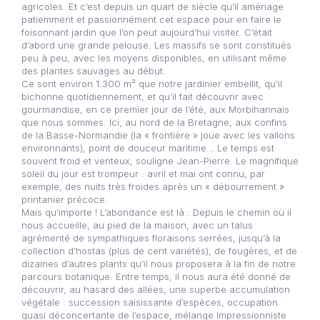
agricoles. Et c’est depuis un quart de siècle qu’il aménage
patiemment et passionnément cet espace pour en faire le
foisonnant jardin que l’on peut aujourd’hui visiter. C’était
d’abord une grande pelouse. Les massifs se sont constitués
peu à peu, avec les moyens disponibles, en utilisant même
des plantes sauvages au début.
Ce sont environ 1.300 m² que notre jardinier embellit, qu’il
bichonne quotidiennement, et qu’il fait découvrir avec
gourmandise, en ce premier jour de l’été, aux Morbihannais
que nous sommes. Ici, au nord de la Bretagne, aux confins
de la Basse-Normandie (la « frontière » joue avec les vallons
environnants), point de douceur maritime… Le temps est
souvent froid et venteux, souligne Jean-Pierre. Le magnifique
soleil du jour est trompeur : avril et mai ont connu, par
exemple, des nuits très froides après un « débourrement »
printanier précoce.
Mais qu’importe ! L’abondance est là : Depuis le chemin où il
nous accueille, au pied de la maison, avec un talus
agrémenté de sympathiques floraisons serrées, jusqu’à la
collection d’hostas (plus de cent variétés), de fougères, et de
dizaines d’autres plants qu’il nous proposera à la fin de notre
parcours botanique. Entre temps, il nous aura été donné de
découvrir, au hasard des allées, une superbe accumulation
végétale : succession saisissante d’espèces, occupation
quasi déconcertante de l’espace, mélange impressionniste