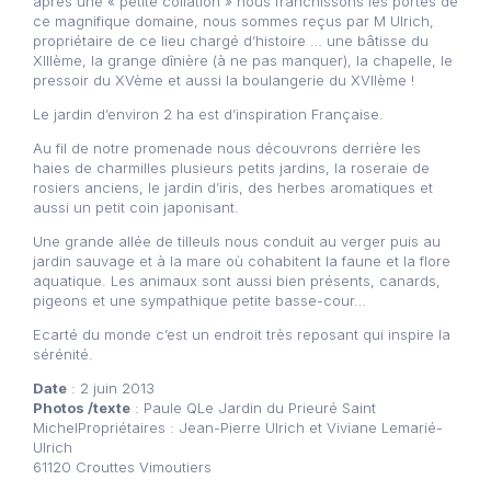
après une « petite collation » nous franchissons les portes de
ce magnifique domaine, nous sommes reçus par M Ulrich,
propriétaire de ce lieu chargé d’histoire … une bâtisse du
XIIIème, la grange dînière (à ne pas manquer), la chapelle, le
pressoir du XVème et aussi la boulangerie du XVIIème !
Le jardin d’environ 2 ha est d’inspiration Française.
Au fil de notre promenade nous découvrons derrière les
haies de charmilles plusieurs petits jardins, la roseraie de
rosiers anciens, le jardin d’iris, des herbes aromatiques et
aussi un petit coin japonisant.
Une grande allée de tilleuls nous conduit au verger puis au
jardin sauvage et à la mare où cohabitent la faune et la flore
aquatique. Les animaux sont aussi bien présents, canards,
pigeons et une sympathique petite basse-cour…
Ecarté du monde c’est un endroit très reposant qui inspire la
sérénité.
Date
: 2 juin 2013
Photos /texte
: Paule QLe Jardin du Prieuré Saint
MichelPropriétaires : Jean-Pierre Ulrich et Viviane Lemarié-
Ulrich
61120 Crouttes Vimoutiers