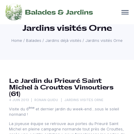
Jardins visités Orne
Home
/
Balades
/
Jardins déjà visités
/
Jardins visités Orne
Le Jardin du Prieuré Saint
Michel à Crouttes Vimoutiers
(61)
4 JUIN 2013
RONAN QUIDU
JARDINS VISITÉS ORNE
ème
Visite du 6
et dernier jardin du week-end…sous le soleil
normand !
La joyeuse équipe se retrouve aux portes du Prieuré Saint
Michel en pleine campagne normande tout près de Crouttes,