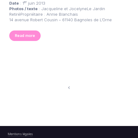
er
Date
: 1
juin 2013
Photos / texte
: Jacqueline et JocelyneLe Jardin
RetiréPropriétaire : Annie Blanchais
14 avenue Robert Cousin – 61140 Bagnoles de L’Orne
Read more
Mentions légales