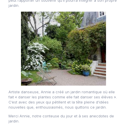
peut rapporter un souvenir qu’il pourra intégrer à son propre
jardin.
Artiste danseuse, Annie a créé un jardin romantique où elle
fait « danser les plantes comme elle fait danser ses élèves ».
C’est avec des yeux qui pétillent et la tête pleine d’idées
nouvelles que, enthousiasmés, nous quittons ce jardin.
Merci Annie, notre conteuse du jour et à ses anecdotes de
jardin.