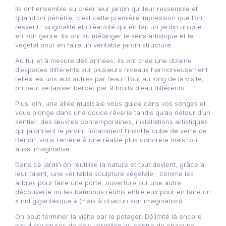
Ils ont ensemble su créer leur jardin qui leur ressemble et
quand on pénètre, c’est cette première impression que l’on
ressent : originalité et créativité qui en fait un jardin unique
en son genre. Ils ont su mélanger le sens artistique et le
végétal pour en faire un véritable jardin structuré.
Au fur et à mesure des années, ils ont créé une dizaine
d’espaces différents sur plusieurs niveaux harmonieusement
reliés les uns aux autres par l’eau. Tout au long de la visite,
on peut se laisser bercer par 9 bruits d’eau différents.
Plus loin, une allée musicale vous guide dans vos songes et
vous plonge dans une douce rêverie tandis qu’au détour d’un
sentier, des œuvres contemporaines, installations artistiques
qui jalonnent le jardin, notamment l’insolite cube de verre de
Benoit, vous ramène à une réalité plus concrète mais tout
aussi imaginative.
Dans ce jardin on réutilise la nature et tout devient, grâce à
leur talent, une véritable sculpture végétale : comme les
arbres pour faire une porte, ouverture sur une autre
découverte ou les bambous réunis entre eux pour en faire un
« nid gigantesque » (mais à chacun son imagination).
On peut terminer la visite par le potager. Délimité là encore
par 4 structures de bois vermillon au centre de chacune