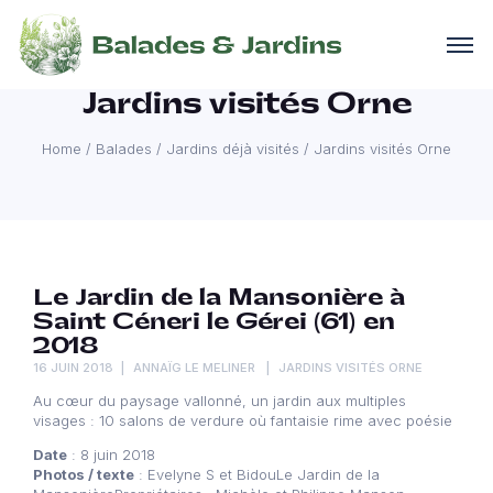
Jardins visités Orne
Home
/
Balades
/
Jardins déjà visités
/
Jardins visités Orne
Le Jardin de la Mansonière à
Saint Céneri le Gérei (61) en
2018
16 JUIN 2018
ANNAÏG LE MELINER
JARDINS VISITÉS ORNE
Au cœur du paysage vallonné, un jardin aux multiples
visages : 10 salons de verdure où fantaisie rime avec poésie
Date
: 8 juin 2018
Photos / texte
: Evelyne S et BidouLe Jardin de la