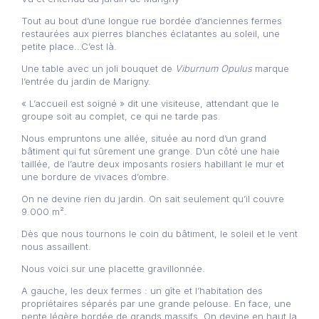
Tout au bout d’une longue rue bordée d’anciennes fermes
restaurées aux pierres blanches éclatantes au soleil, une
petite place…C’est là.
Une table avec un joli bouquet de
Viburnum Opulus
marque
l’entrée du jardin de Marigny.
« L’accueil est soigné » dit une visiteuse, attendant que le
groupe soit au complet, ce qui ne tarde pas.
Nous empruntons une allée, située au nord d’un grand
bâtiment qui fut sûrement une grange. D’un côté une haie
taillée, de l’autre deux imposants rosiers habillant le mur et
une bordure de vivaces d’ombre.
On ne devine rien du jardin. On sait seulement qu’il couvre
9.000 m².
Dès que nous tournons le coin du bâtiment, le soleil et le vent
nous assaillent.
Nous voici sur une placette gravillonnée.
A gauche, les deux fermes : un gîte et l’habitation des
propriétaires séparés par une grande pelouse. En face, une
pente légère bordée de grands massifs. On devine en haut la