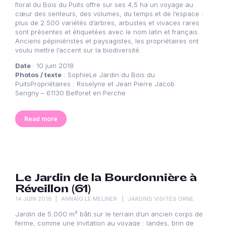
floral du Bois du Puits offre sur ses 4,5 ha un voyage au
cœur des senteurs, des volumes, du temps et de l’espace :
plus de 2.500 variétés d’arbres, arbustes et vivaces rares
sont présentes et étiquetées avec le nom latin et français.
Anciens pépiniéristes et paysagistes, les propriétaires ont
voulu mettre l’accent sur la biodiversité.
Date
: 10 juin 2018
Photos / texte
: SophieLe Jardin du Bois du
PuitsPropriétaires : Roselyne et Jean Pierre Jacob
Serigny – 61130 Belforet en Perche
Read more
Le Jardin de la Bourdonnière à
Réveillon (61)
14 JUIN 2018
ANNAÏG LE MELINER
JARDINS VISITÉS ORNE
Jardin de 5.000 m² bâti sur le terrain d’un ancien corps de
ferme, comme une invitation au voyage : landes, brin de