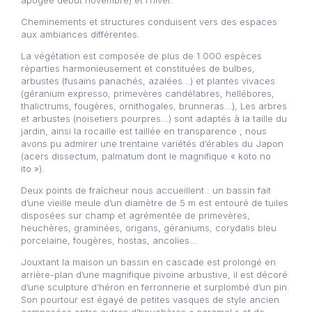
apogée début novembre) et l’hiver.
Cheminements et structures conduisent vers des espaces
aux ambiances différentes.
La végétation est composée de plus de 1.000 espèces
réparties harmonieusement et constituées de bulbes,
arbustes (fusains panachés, azalées…) et plantes vivaces
(géranium expresso, primevères candélabres, hellébores,
thalictrums, fougères, ornithogales, brunneras…), Les arbres
et arbustes (noisetiers pourpres…) sont adaptés à la taille du
jardin, ainsi la rocaille est taillée en transparence ; nous
avons pu admirer une trentaine variétés d’érables du Japon
(acers dissectum, palmatum dont le magnifique « koto no
ito »).
Deux points de fraîcheur nous accueillent : un bassin fait
d’une vieille meule d’un diamètre de 5 m est entouré de tuiles
disposées sur champ et agrémentée de primevères,
heuchères, graminées, origans, géraniums, corydalis bleu
porcelaine, fougères, hostas, ancolies…
Jouxtant la maison un bassin en cascade est prolongé en
arrière-plan d’une magnifique pivoine arbustive, il est décoré
d’une sculpture d’héron en ferronnerie et surplombé d’un pin.
Son pourtour est égayé de petites vasques de style ancien