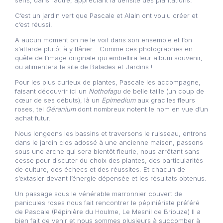
C’est un jardin vert que Pascale et Alain ont voulu créer et
c’est réussi.
A aucun moment on ne le voit dans son ensemble et l’on
s’attarde plutôt à y flâner… Comme ces photographes en
quête de l’image originale qui embellira leur album souvenir,
ou alimentera le site de Balades et Jardins !
Pour les plus curieux de plantes, Pascale les accompagne,
faisant découvrir ici un
Nothofagu
de belle taille (un coup de
cœur de ses débuts), là un
Epimedium
aux graciles fleurs
roses, tel
Géranium
dont nombreux notent le nom en vue d’un
achat futur.
Nous longeons les bassins et traversons le ruisseau, entrons
dans le jardin clos adossé à une ancienne maison, passons
sous une arche qui sera bientôt fleurie, nous arrêtant sans
cesse pour discuter du choix des plantes, des particularités
de culture, des échecs et des réussites. Et chacun de
s’extasier devant l’énergie dépensée et les résultats obtenus.
Un passage sous le vénérable marronnier couvert de
panicules roses nous fait rencontrer le pépiniériste préféré
de Pascale (Pépinière du Houlme, Le Mesnil de Briouze) Il a
bien fait de venir et nous sommes plusieurs à succomber à