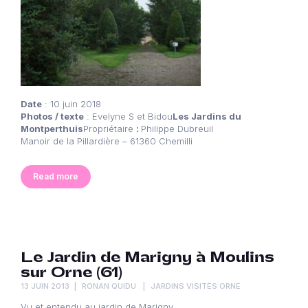
Date
: 10 juin 2018
Photos / texte
: Evelyne S et Bidou
Les Jardins du
Montperthuis
Propriétaire
:
Philippe Dubreuil
Manoir de la Pillardière – 61360 Chemilli
Read more
Le Jardin de Marigny à Moulins
sur Orne (61)
13 JUIN 2013
RONAN QUIDU
JARDINS VISITÉS ORNE
Vu et entendu au jardin de Marigny