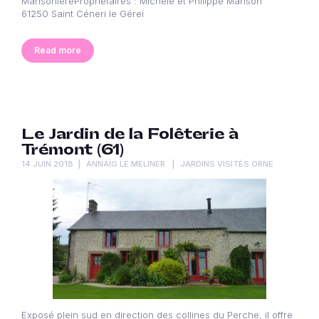
MansonièrePropriétaires : Michèle et Philippe Manson
61250 Saint Céneri le Gérei
Read more
Le Jardin de la Folêterie à
Trémont (61)
14 JUIN 2018
ANNAÏG LE MELINER
JARDINS VISITÉS ORNE
Exposé plein sud en direction des collines du Perche, il offre