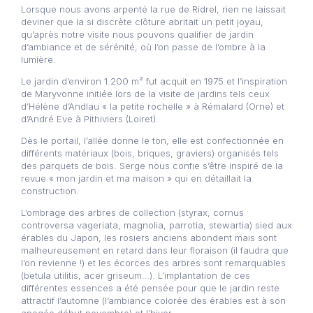
Lorsque nous avons arpenté la rue de Ridrel, rien ne laissait
deviner que la si discrète clôture abritait un petit joyau,
qu’après notre visite nous pouvons qualifier de jardin
d’ambiance et de sérénité, où l’on passe de l’ombre à la
lumière.
Le jardin d’environ 1.200 m² fut acquit en 1975 et l’inspiration
de Maryvonne initiée lors de la visite de jardins tels ceux
d’Hélène d’Andlau « la petite rochelle » à Rémalard (Orne) et
d’André Eve à Pithiviers (Loiret).
Dès le portail, l’allée donne le ton, elle est confectionnée en
différents matériaux (bois, briques, graviers) organisés tels
des parquets de bois. Serge nous confie s’être inspiré de la
revue « mon jardin et ma maison » qui en détaillait la
construction.
L’ombrage des arbres de collection (styrax, cornus
controversa vageriata, magnolia, parrotia, stewartia) sied aux
érables du Japon, les rosiers anciens abondent mais sont
malheureusement en retard dans leur floraison (il faudra que
l’on revienne !) et les écorces des arbres sont remarquables
(betula utilitis, acer griseum…). L’implantation de ces
différentes essences a été pensée pour que le jardin reste
attractif l’automne (l’ambiance colorée des érables est à son