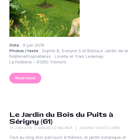
Date
: 9 juin 2018
Photos / texte
: Sophie B, Evelyne S et BidouLe Jardin de la
FolêteriePropriétaires : Lorette et Yves Ledemay
La Folêterie – 61390 Trémont
Read more
Le Jardin du Bois du Puits à
Sérigny (61)
14 JUIN 2018
ANNAÏG LE MELINER
JARDINS VISITÉS ORNE
Tout au long d’un parcours à thèmes, le jardin botanique et