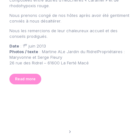
composées entre autres d’heuchères « caramel » et de
rhodohypoxis rouge.
Nous prenons congé de nos hôtes après avoir été gentiment
conviés à nous désaltérer.
Nous les remercions de leur chaleureux accueil et des
conseils prodigués.
er
Date
: 1
juin 2013
Photos / texte
: Martine ALe Jardin du RidrelPropriétaires :
Maryvonne et Serge Fleury
26 rue des Ridrel – 61600 La Ferté Macé
Read more