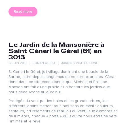
Read more
Le Jardin de la Mansonière à
Saint Céneri le Gérei (61) en
2013
6 JUIN 2013
RONAN QUIDU
JARDINS VISITÉS ORNE
St Céneri le Gérei, joli village dominant une boucle de la
Sarthe, attire depuis longtemps de nombreux artistes. C’est
donc dans ce site exceptionnel que Michèle et Philippe
Manson ont fait d’une prairie d’un hectare les jardins que
nous découvrons aujourd’hui.
Protégés du vent par les haies et les grands arbres, les
différents jardins mettent tous nos sens en éveil : couleurs,
senteurs, bruissements de l’eau ou du vent, jeux d’ombres et
de lumières, chaque « porte » qui s’ouvre nous entraîne vers
l’intimité et le rêve