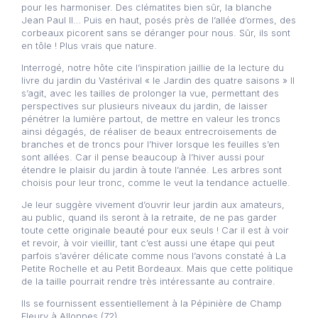
pour les harmoniser. Des clématites bien sûr, la blanche
Jean Paul II… Puis en haut, posés près de l’allée d’ormes, des
corbeaux picorent sans se déranger pour nous. Sûr, ils sont
en tôle ! Plus vrais que nature.
Interrogé, notre hôte cite l’inspiration jaillie de la lecture du
livre du jardin du Vastérival « le Jardin des quatre saisons » Il
s’agit, avec les tailles de prolonger la vue, permettant des
perspectives sur plusieurs niveaux du jardin, de laisser
pénétrer la lumière partout, de mettre en valeur les troncs
ainsi dégagés, de réaliser de beaux entrecroisements de
branches et de troncs pour l’hiver lorsque les feuilles s’en
sont allées. Car il pense beaucoup à l’hiver aussi pour
étendre le plaisir du jardin à toute l’année. Les arbres sont
choisis pour leur tronc, comme le veut la tendance actuelle.
Je leur suggère vivement d’ouvrir leur jardin aux amateurs,
au public, quand ils seront à la retraite, de ne pas garder
toute cette originale beauté pour eux seuls ! Car il est à voir
et revoir, à voir vieillir, tant c’est aussi une étape qui peut
parfois s’avérer délicate comme nous l’avons constaté à La
Petite Rochelle et au Petit Bordeaux. Mais que cette politique
de la taille pourrait rendre très intéressante au contraire.
Ils se fournissent essentiellement à la Pépinière de Champ
Fleury à Allonnes (72).