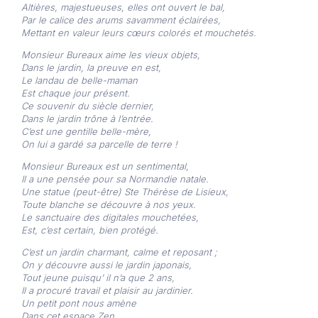
Altières, majestueuses, elles ont ouvert le bal,
Par le calice des arums savamment éclairées,
Mettant en valeur leurs cœurs colorés et mouchetés.
Monsieur Bureaux aime les vieux objets,
Dans le jardin, la preuve en est,
Le landau de belle-maman
Est chaque jour présent.
Ce souvenir du siècle dernier,
Dans le jardin trône à l’entrée.
C’est une gentille belle-mère,
On lui a gardé sa parcelle de terre !
Monsieur Bureaux est un sentimental,
Il a une pensée pour sa Normandie natale.
Une statue (peut-être) Ste Thérèse de Lisieux,
Toute blanche se découvre à nos yeux.
Le sanctuaire des digitales mouchetées,
Est, c’est certain, bien protégé.
C’est un jardin charmant, calme et reposant ;
On y découvre aussi le jardin japonais,
Tout jeune puisqu’ il n’a que 2 ans,
Il a procuré travail et plaisir au jardinier.
Un petit pont nous amène
Dans cet espace Zen.