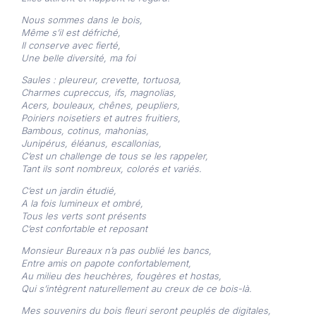
Nous sommes dans le bois,
Même s’il est défriché,
Il conserve avec fierté,
Une belle diversité, ma foi
Saules : pleureur, crevette, tortuosa,
Charmes cupreccus, ifs, magnolias,
Acers, bouleaux, chênes, peupliers,
Poiriers noisetiers et autres fruitiers,
Bambous, cotinus, mahonias,
Junipérus, éléanus, escallonias,
C’est un challenge de tous se les rappeler,
Tant ils sont nombreux, colorés et variés.
C’est un jardin étudié,
A la fois lumineux et ombré,
Tous les verts sont présents
C’est confortable et reposant
Monsieur Bureaux n’a pas oublié les bancs,
Entre amis on papote confortablement,
Au milieu des heuchères, fougères et hostas,
Qui s’intègrent naturellement au creux de ce bois-là.
Mes souvenirs du bois fleuri seront peuplés de digitales,