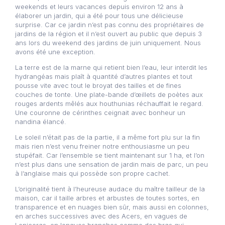
weekends et leurs vacances depuis environ 12 ans à
élaborer un jardin, qui a été pour tous une délicieuse
surprise. Car ce jardin n’est pas connu des propriétaires de
jardins de la région et il n’est ouvert au public que depuis 3
ans lors du weekend des jardins de juin uniquement. Nous
avons été une exception.
La terre est de la marne qui retient bien l’eau, leur interdit les
hydrangéas mais plaît à quantité d’autres plantes et tout
pousse vite avec tout le broyat des tailles et de fines
couches de tonte. Une plate-bande d’œillets de poètes aux
rouges ardents mêlés aux houthunias réchauffait le regard.
Une couronne de cérinthes ceignait avec bonheur un
nandina élancé.
Le soleil n’était pas de la partie, il a même fort plu sur la fin
mais rien n’est venu freiner notre enthousiasme un peu
stupéfait. Car l’ensemble se tient maintenant sur 1 ha, et l’on
n’est plus dans une sensation de jardin mais de parc, un peu
à l’anglaise mais qui possède son propre cachet.
L’originalité tient à l’heureuse audace du maître tailleur de la
maison, car il taille arbres et arbustes de toutes sortes, en
transparence et en nuages bien sûr, mais aussi en colonnes,
en arches successives avec des Acers, en vagues de