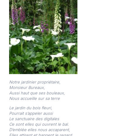
Notre jardinier propriétaire,
Monsieur Bureaux,
Aussi haut que ses bouleaux,
Nous accueille sur sa terre
Le jardin du bois fleuri,
Pourrait s’appeler aussi
Le sanctuaire des digitales
Ce sont elles qui ouvrent le bal.
D’emblée elles nous accaparent,
Elles attirent et happent le regard.