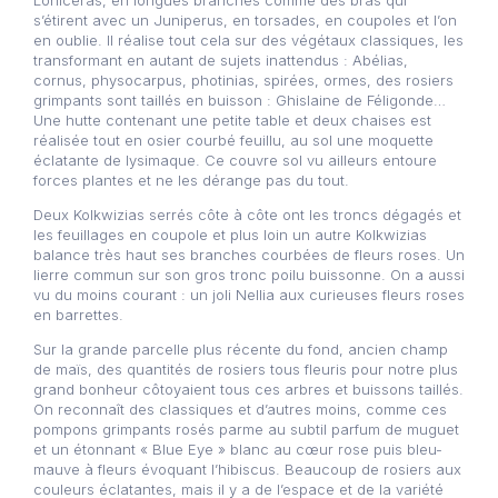
Loniceras, en longues branches comme des bras qui
s’étirent avec un Juniperus, en torsades, en coupoles et l’on
en oublie. Il réalise tout cela sur des végétaux classiques, les
transformant en autant de sujets inattendus : Abélias,
cornus, physocarpus, photinias, spirées, ormes, des rosiers
grimpants sont taillés en buisson : Ghislaine de Féligonde…
Une hutte contenant une petite table et deux chaises est
réalisée tout en osier courbé feuillu, au sol une moquette
éclatante de lysimaque. Ce couvre sol vu ailleurs entoure
forces plantes et ne les dérange pas du tout.
Deux Kolkwizias serrés côte à côte ont les troncs dégagés et
les feuillages en coupole et plus loin un autre Kolkwizias
balance très haut ses branches courbées de fleurs roses. Un
lierre commun sur son gros tronc poilu buissonne. On a aussi
vu du moins courant : un joli Nellia aux curieuses fleurs roses
en barrettes.
Sur la grande parcelle plus récente du fond, ancien champ
de maïs, des quantités de rosiers tous fleuris pour notre plus
grand bonheur côtoyaient tous ces arbres et buissons taillés.
On reconnaît des classiques et d’autres moins, comme ces
pompons grimpants rosés parme au subtil parfum de muguet
et un étonnant « Blue Eye » blanc au cœur rose puis bleu-
mauve à fleurs évoquant l’hibiscus. Beaucoup de rosiers aux
couleurs éclatantes, mais il y a de l’espace et de la variété