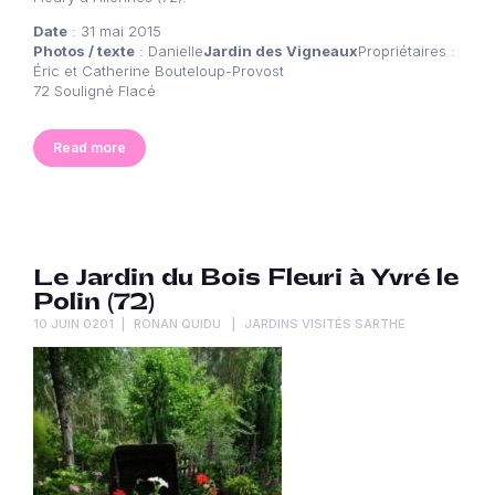
Date
: 31 mai 2015
Photos / texte
: Danielle
Jardin des Vigneaux
Propriétaires :
Éric et Catherine Bouteloup-Provost
72 Souligné Flacé
Read more
Le Jardin du Bois Fleuri à Yvré le
Polin (72)
10 JUIN 0201
RONAN QUIDU
JARDINS VISITÉS SARTHE