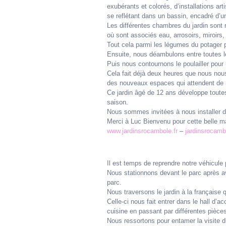
exubérants et colorés, d’installations ar
se reflétant dans un bassin, encadré d’un
Les différentes chambres du jardin sont 
où sont associés eau, arrosoirs, miroirs,
Tout cela parmi les légumes du potager pr
Ensuite, nous déambulons entre toutes l
Puis nous contournons le poulailler pour n
Cela fait déjà deux heures que nous nous
des nouveaux espaces qui attendent de 
Ce jardin âgé de 12 ans développe toutes 
saison.
Nous sommes invitées à nous installer da
Merci à Luc Bienvenu pour cette belle ma
www.jardinsrocambole.fr
–
jardinsrocamb
Il est temps de reprendre notre véhicule
Nous stationnons devant le parc après a
parc.
Nous traversons le jardin à la française
Celle-ci nous fait entrer dans le hall d’
cuisine en passant par différentes pièces
Nous ressortons pour entamer la visite d