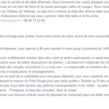
que la récolte ai été déjà effectuée. Nous traversons les carrés potagers qui
onnier et une haie de hêtre et de laurier portugais taillés en nuages. Nous no
 du Château de Villaines. Le parcours continue au-delà des douves dans la par
haleureuse hôtesse qui nous a permis cette très belle et riche visite.
ier@comagie.fr
– 06 08 73 15 85
ôtel à Arnage pour profiter d’une petite heure de repos avant de nous rassembl
it-déjeuner, nous partons à 9h pour prendre le tram jusqu’à proximité de l’o
ès à différentes entrées dans des cours et jardins participants ce week-end à 
alme avec de belles dispositions de plantes. L’architecture médiévale est char
din des simples reconstitué il y a trois ans. La responsable et initiatrice de c
riche en explications et renseignements.
s au pied de la cathédrale pour une pause déjeuner, puis nous repartons en
vant la maison du Pilier Rouge pour une visite guidée « Balade au fil des se
ville pour nous faire deviner des parfums correspondants à nos arrêts : au pie
eries : Potagenet, le long des remparts, dans le verger.
devant une boisson chaude avant de rejoindre un restaurant pour une belle soir