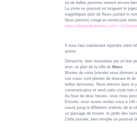
où de belles pommes restent encore bien 
La visite se poursuit en longeant le pige
magnifiques pots de fleurs portant le nom
Nous prenons congé en remerciant notre c
www.châteaudevillaines.com
–
mj.foriss
Il nous faut maintenant rejoindre notre h
animé.
Dimanche, bien restaurées par un bon pet
avec un plan de la ville du
Mans
.
Munies de notre bracelet nous donnant acc
Les cours sont pleines de douceur et de c
belles demeures. Nous entrons dans le jar
communicative et rend cette visite très 
Au bout de deux heures, nous nous poson
Ensuite, nous avons rendez-vous à 14h de
suivre jusqu’à différents endroits de la 
un passage de rosiers, le jardin des tann
Cette journée, bien remplie se poursuit 