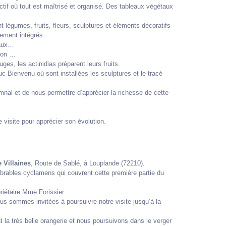
uctif où tout est maîtrisé et organisé. Des tableaux végétaux
légumes, fruits, fleurs, sculptures et éléments décoratifs
tement intégrés.
eaux…
dron …
ges, les actinidias préparent leurs fruits.
 Bienvenu où sont installées les sculptures et le tracé
omnal et de nous permettre d’apprécier la richesse de cette
 visite pour apprécier son évolution.
 Villaines
, Route de Sablé, à Louplande (72210).
brables cyclamens qui couvrent cette première partie du
riétaire Mme Forissier.
ous sommes invitées à poursuivre notre visite jusqu’à la
 la très belle orangerie et nous poursuivons dans le verger