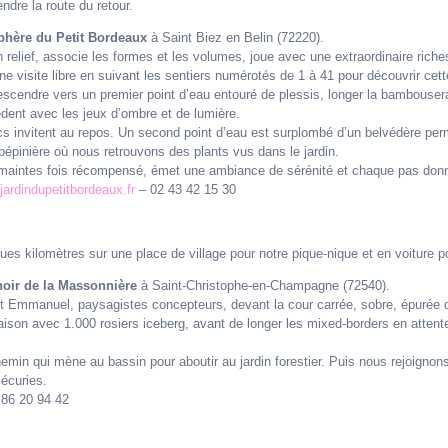
ndre la route du retour.
phère du Petit Bordeaux
à Saint Biez en Belin (72220).
n relief, associe les formes et les volumes, joue avec une extraordinaire rich
ne visite libre en suivant les sentiers numérotés de 1 à 41 pour découvrir cet
cendre vers un premier point d’eau entouré de plessis, longer la bambousera
dent avec les jeux d’ombre et de lumière.
cs invitent au repos. Un second point d’eau est surplombé d’un belvédère per
épinière où nous retrouvons des plants vus dans le jardin.
, maintes fois récompensé, émet une ambiance de sérénité et chaque pas donne
ardindupetitbordeaux.fr
– 02 43 42 15 30
ues kilomètres sur une place de village pour notre pique-nique et en voiture p
oir de la Massonnière
à Saint-Christophe-en-Champagne (72540).
 Emmanuel, paysagistes concepteurs, devant la cour carrée, sobre, épurée d
 saison avec 1.000 rosiers iceberg, avant de longer les mixed-borders en atten
chemin qui mène au bassin pour aboutir au jardin forestier. Puis nous rejoigno
 écuries.
86 20 94 42