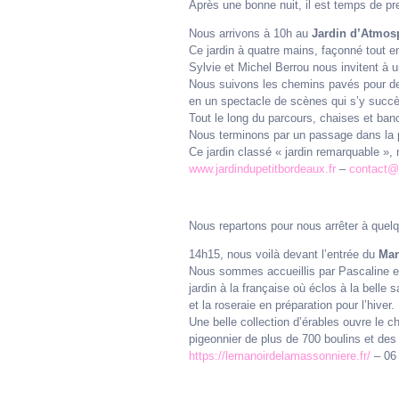
Après une bonne nuit, il est temps de pre
Nous arrivons à 10h au
Jardin d’Atmos
Ce jardin à quatre mains, façonné tout e
Sylvie et Michel Berrou nous invitent à u
Nous suivons les chemins pavés pour des
en un spectacle de scènes qui s’y succè
Tout le long du parcours, chaises et ban
Nous terminons par un passage dans la p
Ce jardin classé « jardin remarquable »
www.jardindupetitbordeaux.fr
–
contact@j
Nous repartons pour nous arrêter à quelq
14h15, nous voilà devant l’entrée du
Man
Nous sommes accueillis par Pascaline et
jardin à la française où éclos à la belle
et la roseraie en préparation pour l’hiver.
Une belle collection d’érables ouvre le 
pigeonnier de plus de 700 boulins et des
https://lemanoirdelamassonniere.fr/
– 06 