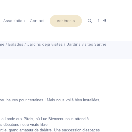
Association
Contact
Adhérents
me
/
Balades
/
Jardins déjà visités
/
Jardins visités Sarthe
eu hautes pour certaines ! Mais nous voilà bien installées,
La Lande aux Pitois, où Luc Bienvenu nous attend à
 débutons notre visite libre.
 fertile, grand amateur de théâtre. Une succession d’espaces