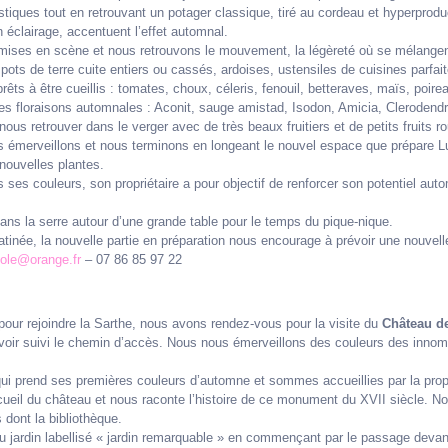
tistiques tout en retrouvant un potager classique, tiré au cordeau et hyperprod
 éclairage, accentuent l’effet automnal.
mises en scène et nous retrouvons le mouvement, la légèreté où se mélangent 
 pots de terre cuite entiers ou cassés, ardoises, ustensiles de cuisines parfai
êts à être cueillis : tomates, choux, céleris, fenouil, betteraves, maïs, poir
es floraisons automnales : Aconit, sauge amistad, Isodon, Amicia, Cleroden
ous retrouver dans le verger avec de très beaux fruitiers et de petits fruits rou
 émerveillons et nous terminons en longeant le nouvel espace que prépare Luc
nouvelles plantes.
ses couleurs, son propriétaire a pour objectif de renforcer son potentiel aut
ns la serre autour d’une grande table pour le temps du pique-nique.
tinée, la nouvelle partie en préparation nous encourage à prévoir une nouvelle
ole@orange.fr
– 07 86 85 97 22
 pour rejoindre la Sarthe, nous avons rendez-vous pour la visite du
Château de
voir suivi le chemin d’accès. Nous nous émerveillons des couleurs des innom
 qui prend ses premières couleurs d’automne et sommes accueillies par la prop
accueil du château et nous raconte l’histoire de ce monument du XVII siècle. N
 dont la bibliothèque.
u jardin labellisé « jardin remarquable » en commençant par le passage devant