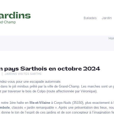
Balades
Jardin
Ho
en pays Sarthois en octobre 2024
JARDINS VISITÉS SARTHE
ndez-vous pour une escapade automnale.
ans le joli minibus prêté par la ville de Grand-Champ. Les marches sont un p
ar traverser le bois de Colpo (route affectionnée par Véronique).
 notre 1ère halte en
Ille-et-Vilaine
à Corps-Nuds (35150), plus exactement à 
ambole
, classés « jardin remarquable ». Après une présentation des lieux, nous
t donne le ton de l’esprit de ces jardins et de son concepteur à l’imagination