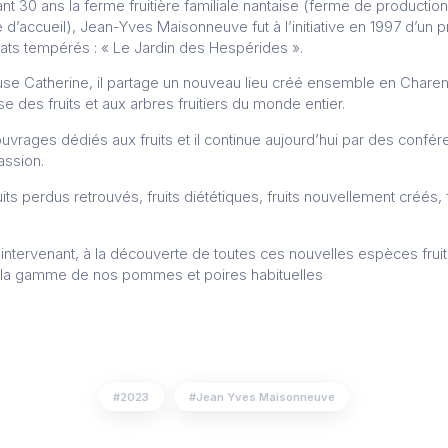
t 30 ans la ferme fruitière familiale nantaise (ferme de production
 d’accueil), Jean-Yves Maisonneuve fut à l’initiative en 1997 d’un 
mats tempérés : « Le Jardin des Hespérides ».
se Catherine, il partage un nouveau lieu créé ensemble en Charent
 des fruits et aux arbres fruitiers du monde entier.
s ouvrages dédiés aux fruits et il continue aujourd’hui par des confé
assion.
uits perdus retrouvés, fruits diététiques, fruits nouvellement créés,
intervenant, à la découverte de toutes ces nouvelles espèces fruiti
t la gamme de nos pommes et poires habituelles
2023
Jean Yves Maisonneuve