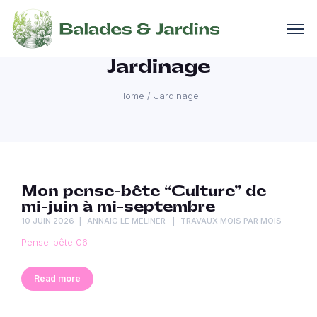
Jardinage
Home
/
Jardinage
Mon pense-bête “Culture” de
mi-juin à mi-septembre
10 JUIN 2026
ANNAÏG LE MELINER
TRAVAUX MOIS PAR MOIS
Pense-bête 06
Read more