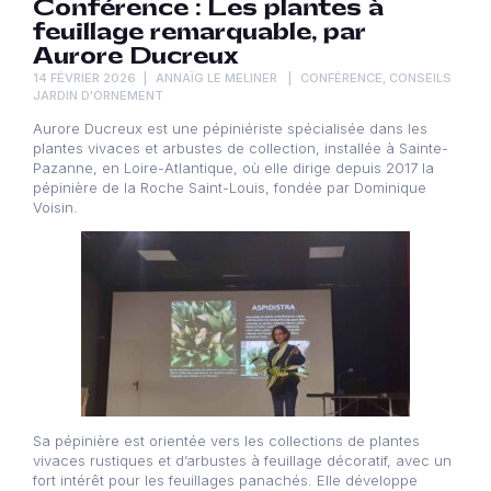
Conférence : Les plantes à
feuillage remarquable, par
Aurore Ducreux
14 FÉVRIER 2026
ANNAÏG LE MELINER
CONFÉRENCE
,
CONSEILS
JARDIN D'ORNEMENT
Aurore Ducreux est une pépiniériste spécialisée dans les
plantes vivaces et arbustes de collection, installée à Sainte-
Pazanne, en Loire-Atlantique, où elle dirige depuis 2017 la
pépinière de la Roche Saint-Louis, fondée par Dominique
Voisin.
Sa pépinière est orientée vers les collections de plantes
vivaces rustiques et d’arbustes à feuillage décoratif, avec un
fort intérêt pour les feuillages panachés. Elle développe