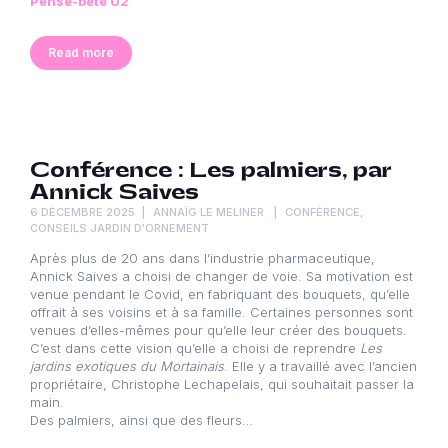
Pense-bête 02
Read more
Conférence : Les palmiers, par
Annick Saives
6 DÉCEMBRE 2025
ANNAÏG LE MELINER
CONFÉRENCE
,
CONSEILS JARDIN D'ORNEMENT
Après plus de 20 ans dans l’industrie pharmaceutique,
Annick Saives a choisi de changer de voie. Sa motivation est
venue pendant le Covid, en fabriquant des bouquets, qu’elle
offrait à ses voisins et à sa famille. Certaines personnes sont
venues d’elles-mêmes pour qu’elle leur créer des bouquets.
C’est dans cette vision qu’elle a choisi de reprendre
Les
jardins exotiques du Mortainais
. Elle y a travaillé avec l’ancien
propriétaire, Christophe Lechapelais, qui souhaitait passer la
main.
Des palmiers, ainsi que des fleurs…