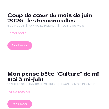
Coup de cœur du mois de juin
2026 : les hémérocalles
6 JUIN 2026
ANNAÏG LE MELINER
PLANTE DU MOIS
Hémérocalle
Read more
Mon pense bête “Culture” de mi-
mai à mi-juin
17 MAI 2026
ANNAÏG LE MELINER
TRAVAUX MOIS PAR MOIS
Pense-bête 05
Read more