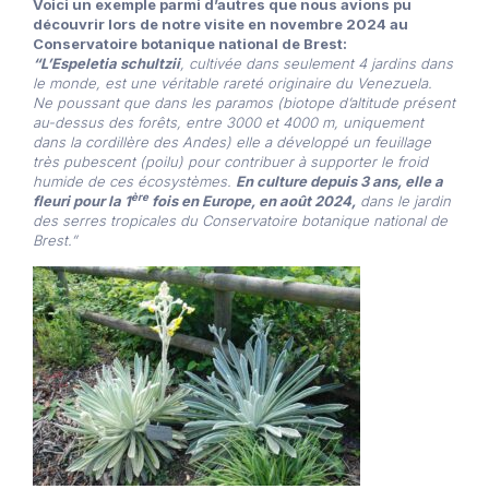
Voici un exemple parmi d’autres que nous avions pu
découvrir lors de notre visite en novembre 2024 au
Conservatoire botanique national de Brest:
“L’Espeletia schultzii
, cultivée dans seulement 4 jardins dans
le monde, est une véritable rareté originaire du Venezuela.
Ne poussant que dans les paramos (biotope d’altitude présent
au-dessus des forêts, entre 3000 et 4000 m, uniquement
dans la cordillère des Andes) elle a développé un feuillage
très pubescent (poilu) pour contribuer à supporter le froid
humide de ces écosystèmes.
En culture depuis 3 ans, elle a
ère
fleuri pour la 1
fois en Europe, en août 2024,
dans le jardin
des serres tropicales du Conservatoire botanique national de
Brest.”