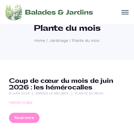
Plante du mois
Home
/
Jardinage
/
Plante du mois
Coup de cœur du mois de juin
2026 : les hémérocalles
6 JUIN 2026
ANNAÏG LE MELINER
PLANTE DU MOIS
Hémérocalle
Read more