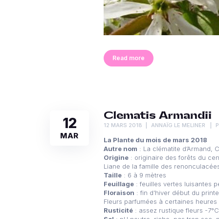
Read more
Clematis Armandii
12
12 MARS 2018
ANNAÏG LE MELINER
MAR
La Plante du mois de mars 2018
Autre nom
: La clématite d’Armand, C
Origine
: originaire des forêts du c
Liane de la famille des renonculacée
Taille
: 6 à 9 mètres
Feuillage
: feuilles vertes luisantes p
Floraison
: fin d’hiver début du print
Fleurs parfumées à certaines heures 
Rusticité
: assez rustique fleurs -7°C