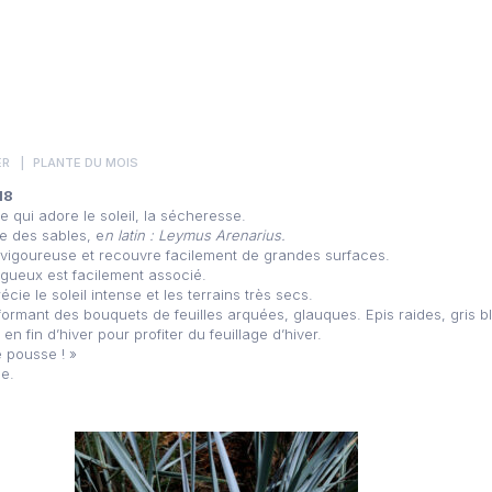
ER
PLANTE DU MOIS
18
 qui adore le soleil, la sécheresse.
ge des sables, e
n latin : Leymus Arenarius.
t vigoureuse et recouvre facilement de grandes surfaces.
ugueux est facilement associé.
écie le soleil intense et les terrains très secs.
ormant des bouquets de feuilles arquées, glauques. Epis raides, gris bl
en fin d’hiver pour profiter du feuillage d’hiver.
e pousse ! »
e.