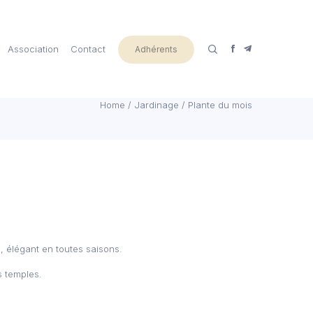
Association
Contact
Adhérents
Home
/
Jardinage
/
Plante du mois
, élégant en toutes saisons.
s temples.