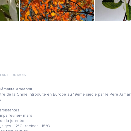
PLANTE DU MOIS
lématite Armandii
entre de la Chine Introduite en Europe au 19ème siècle par le Père Arma
s
ersistantes
emps février- mars
de la journée
, tiges -12°C, racines -15°C