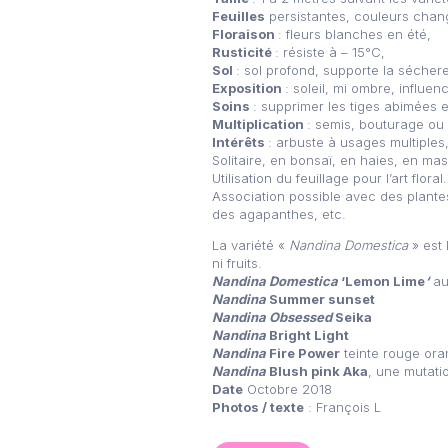
Feuilles
persistantes, couleurs chan
Floraison
: fleurs blanches en été,
Rusticité
: résiste à – 15°C,
Sol
: sol profond, supporte la sécher
Exposition
: soleil, mi ombre, influen
Soins
: supprimer les tiges abimées e
Multiplication
: semis, bouturage ou
Intérêts
: arbuste à usages multiples
Solitaire, en bonsaï, en haies, en ma
Utilisation du feuillage pour l’art floral.
Association possible avec des plante
des agapanthes, etc.
La variété «
Nandina Domestica
» est
ni fruits.
Nandina Domestica
‘Lemon Lime
‘
au 
Nandina
Summer sunset
Nandina Obsessed
Seika
Nandina
Bright Light
Nandina
Fire Power
teinte rouge ora
Nandina
Blush pink Aka
, une mutati
Date
Octobre 2018
Photos / texte
: François L