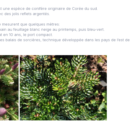
t une espèce de conifère originaire de Corée du sud.
ec des jolis reflets argentés.
e mesurent que quelques mètres:
ain au feuillage blanc neige au printemps, puis bleu-vert.
t en 10 ans, le port compact.
 des balais de sorcières, technique développée dans les pays de l’est de