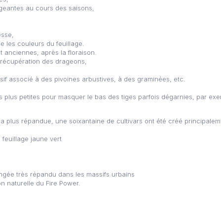
geantes au cours des saisons,
esse,
ce les couleurs du feuillage.
t anciennes, après la floraison.
 récupération des drageons,
,
ssif associé à des pivoines arbustives, à des graminées, etc.
s plus petites pour masquer le bas des tiges parfois dégarnies, par ex
 la plus répandue, une soixantaine de cultivars ont été créé principalem
feuillage jaune vert
ngée très répandu dans les massifs urbains
on naturelle du Fire Power.