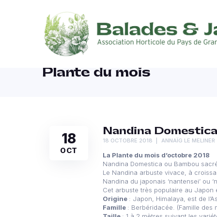
Plante du mois
Nandina Domestic
18
18 OCTOBRE 2018
ANNAÏG LE MELINER
OCT
La Plante du mois d’octobre 2018
Nandina Domestica ou Bambou sacré
Le Nandina arbuste vivace, à croissa
Nandina du japonais ‘nantensei’ ou ‘na
Cet arbuste très populaire au Japon e
Origine
: Japon, Himalaya, est de l’As
Famille
: Berbéridacée. (Famille des 
Taille
: 1 à 2 mètres suivant les variét