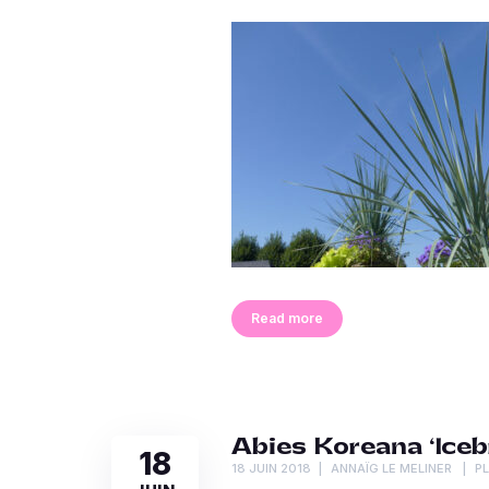
Read more
Abies Koreana ‘Iceb
18
18 JUIN 2018
ANNAÏG LE MELINER
P