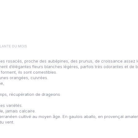
LANTE DU MOIS
e des rosacés, proche des aubépines, des prunus, de croissance assez l
ent d’élégantes fleurs blanches légères, parfois très odorantes et de be
 forment, ils sont comestibles.
aunes orangées, cuivrées.
ne,
emps, récupération de drageons
es variétés.
de, jamais calcaire.
erranéen cultivé au moyen âge. En gaulois aballo, en provençal amale
 du vent.