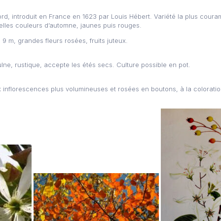
Nord, introduit en France en 1623 par Louis Hébert. Variété la plus cour
 belles couleurs d’automne, jaunes puis rouges.
 9 m, grandes fleurs rosées, fruits juteux.
aulne, rustique, accepte les étés secs. Culture possible en pot.
x inflorescences plus volumineuses et rosées en boutons, à la colorati