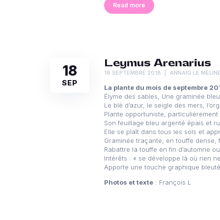
Read more
Leymus Arenarius
18
18 SEPTEMBRE 2018
ANNAÏG LE MELIN
SEP
La plante du mois de septembre 20
Élyme des sables, Une graminée bleue
Le blé d’azur, le seigle des mers, l’or
Plante opportuniste, particulièremen
Son feuillage bleu argenté épais et r
Elle se plaît dans tous les sols et appr
Graminée traçante, en touffe dense, f
Rabattre la touffe en fin d’automne ou 
Intérêts : « se développe là où rien n
Apporte une touche graphique bleuté
Photos et texte
: François L