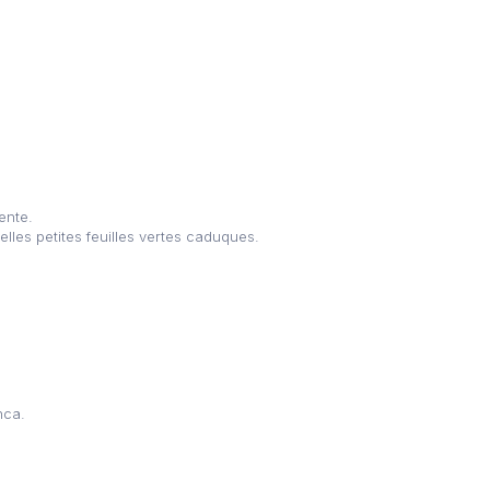
ente.
lles petites feuilles vertes caduques.
nca.