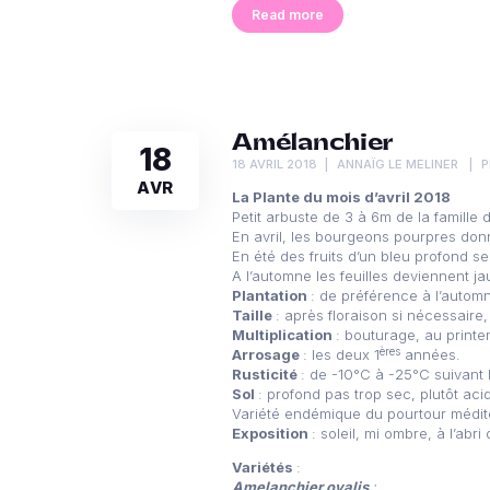
Read more
Amélanchier
18
18 AVRIL 2018
ANNAÏG LE MELINER
P
AVR
La Plante du mois d’avril 2018
Petit arbuste de 3 à 6m de la famill
En avril, les bourgeons pourpres donn
En été des fruits d’un bleu profond se
A l’automne les feuilles deviennent j
Plantation
: de préférence à l’autom
Taille
: après floraison si nécessaire,
Multiplication
: bouturage, au print
ères
Arrosage
: les deux 1
années.
Rusticité
: de -10°C à -25°C suivant l
Sol
: profond pas trop sec, plutôt aci
Variété endémique du pourtour médit
Exposition
: soleil, mi ombre, à l’abri
Variétés
:
Amelanchier ovalis
: