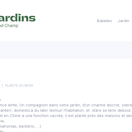
Balades
Jardin
a
PLANTE DU MOIS
.
nce lente, Un compagnon dans votre jardin, d’un charme discret, sobre
nten’, domestica du latin ‘domus‘ l’habitation, et stare se tenir debout.
t en Chine a une fonction sacrée, il est planté près des maisons et de
ie,
mahonias, berbéris, …)
és,