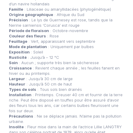
d’un navire hollandais
Famille
: Liliaceae ou amaryllidacées (phylogénétique)
Origine géographique
: Afrique du Sud
Précision
: Le lys de Guernesey est rose, tandis que la
Nerine sarniensis ‘Corusca’ est rouge
Période de floraison
: Octobre-novembre
Couleur des fleurs
: Rose
Feuillage
: Vert, apparaissant vers septembre
Mode de plantation
: Uniquement par bulbes
Exposition
: Soleil
Rusticité
: Jusqu’à – 12 °C
Soin
: Aucun ; supporte très bien la sécheresse
Croissance
: Revient chaque année ; les feuilles fanent en
hiver ou au printemps.
Largeur
: Jusqu’à 30 cm de large
Hauteur
: Jusqu’à 50 cm de haut
Types de sols
: Tous sols bien drainés
Installation
: Printemps. Creuser 40 cm et fournir de la terre
riche. Peut être disposé en touffes pour être assuré d’avoir
des fleurs tous les ans, car certains bulbes fleurissent une
fois sur deux.
Précautions
: Ne se déplace jamais. N’aime pas la pollution
urbaine.
Insolite
: Fleur mise dans la main de l’actrice Lillie LANGTRY
dans son célèbre portrait de 1878, alors qu’elle était