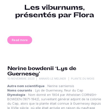
Les viburnums,
présentés par Flora
Read more
Nerine bowdenii ‘Lys de
Guernesey’
10 NOVEMBRE 2023
ANNAÏG LE MELINER
PLANTE DU MOIS
Autre nom scientifique
: Nerine sarniensis
Noms courants
: Lys de Guernesey, fleur du Cap
Etymologie
: Nom donné en 1904 par Athelstan CORNISH-
BOWDEN (1871-1942), surveillant général adjoint de la colonie
du Cap, alors que la plante était connue à Guernesey depuis
le XVIIe siècle, où elle était arrivée en raison du naufrage