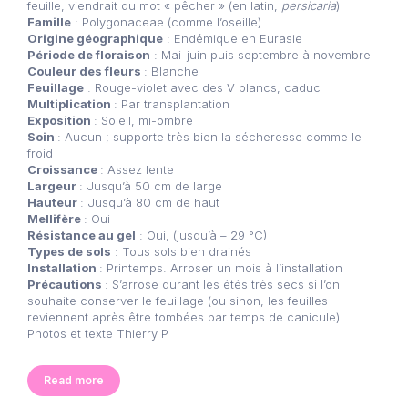
feuille, viendrait du mot « pêcher » (en latin,
persicaria
)
Famille
: Polygonaceae (comme l’oseille)
Origine géographique
: Endémique en Eurasie
Période de floraison
: Mai-juin puis septembre à novembre
Couleur des fleurs
: Blanche
Feuillage
: Rouge-violet avec des V blancs, caduc
Multiplication
: Par transplantation
Exposition
: Soleil, mi-ombre
Soin
: Aucun ; supporte très bien la sécheresse comme le
froid
Croissance
: Assez lente
Largeur
: Jusqu’à 50 cm de large
Hauteur
: Jusqu’à 80 cm de haut
Mellifère
: Oui
Résistance au gel
: Oui, (jusqu’à – 29 °C)
Types de sols
: Tous sols bien drainés
Installation
: Printemps. Arroser un mois à l’installation
Précautions
: S’arrose durant les étés très secs si l’on
souhaite conserver le feuillage (ou sinon, les feuilles
reviennent après être tombées par temps de canicule)
Photos et texte Thierry P
Read more