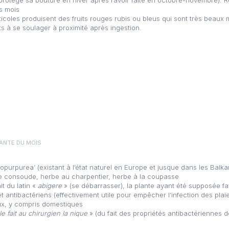
rs mois
icoles produisent des fruits rouges rubis ou bleus qui sont très beaux ma
ts à se soulager à proximité après ingestion.
ANTE DU MOIS
ropurpurea’ (existant à l’état naturel en Europe et jusque dans les Balka
te consoude, herbe au charpentier, herbe à la coupasse
it du latin «
abigere
» (se débarrasser), la plante ayant été supposée 
 antibactériens (effectivement utile pour empêcher l’infection des plai
x, y compris domestiques
le fait au chirurgien la nique
» (du fait des propriétés antibactériennes de