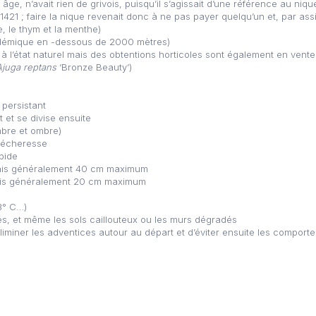
 âge, n’avait rien de grivois, puisqu’il s’agissait d’une référence au n
1421 ; faire la nique revenait donc à ne pas payer quelqu’un et, par ass
 le thym et la menthe)
démique en -dessous de 2000 mètres)
 à l’état naturel mais des obtentions horticoles sont également en vente 
Ajuga reptans
‘Bronze Beauty’)
 persistant
 et se divise ensuite
mbre et ombre)
 sécheresse
pide
ais généralement 40 cm maximum
ais généralement 20 cm maximum
23° C…)
és, et même les sols caillouteux ou les murs dégradés
éliminer les adventices autour au départ et d’éviter ensuite les compor