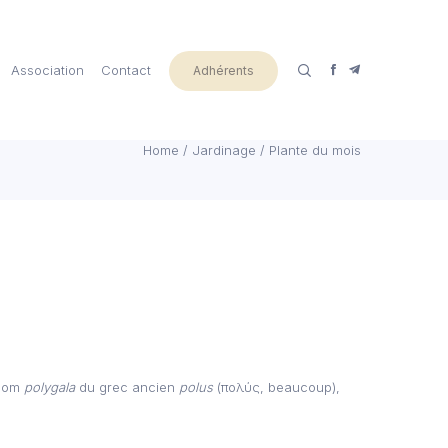
Association
Contact
Adhérents
Home
/
Jardinage
/
Plante du mois
 nom
polygala
du grec ancien
polus
(πολύς, beaucoup),