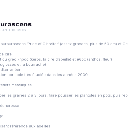
purascens
PLANTE DU MOIS
purpurascens ‘Pride of Gibraltar’ (assez grandes, plus de 50 cm) et Ceri
de cire
 du grec κηρός (kèros, la cire d’abeille) et ἄνθος (anthos, fleur)
glosses et la bourrache)
éditerranéen
tion horticole très étudiée dans les années 2000
reflets métalliques
per les graines 2 à 3 jours, faire pousser les plantules en pots, puis rep
 sécheresse
ge
isant référence aux abeilles