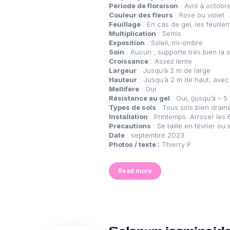
Période de floraison
: Avril à octobr
Couleur des fleurs
: Rose ou violet
Feuillage
: En cas de gel, les feuille
Multiplication
: Semis
Exposition
: Soleil, mi-ombre
Soin
: Aucun ; supporte très bien la 
Croissance
: Assez lente
Largeur
: Jusqu’à 2 m de large
Hauteur
: Jusqu’à 2 m de haut, avec
Mellifère
: Oui
Résistance au gel
: Oui, (jusqu’à – 5 
Types de sols
: Tous sols bien drain
Installation
: Printemps. Arroser les 6
Précautions
: Se taille en février o
Date
: septembre 2023
Photos / texte :
Thierry P
Read more