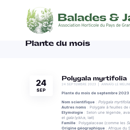
Plante du mois
Polygala myrtifolia
24
24 SEPTEMBRE 2023
ANNAÏG LE MELIN
SEP
Plante du mois de septembre 2023
Nom scientifique
:
Polygala myrtifoli
Autres noms
: Polygale à feuilles de
Etymologie
: Selon une légende, avai
et
gala
(γάλα, lait)
Famille
: Polygalaceae (comme les
S
Origine géographique
: Afrique du 