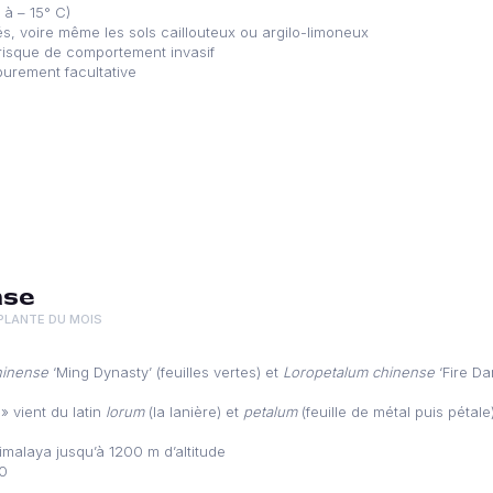
 à – 15° C)
és, voire même les sols caillouteux ou argilo-limoneux
 risque de comportement invasif
 purement facultative
nse
PLANTE DU MOIS
hinense
‘Ming Dynasty’ (feuilles vertes) et
Loropetalum chinense
‘Fire Da
m
» vient du latin
lorum
(la lanière) et
petalum
(feuille de métal puis pétale
’Himalaya jusqu’à 1200 m d’altitude
80