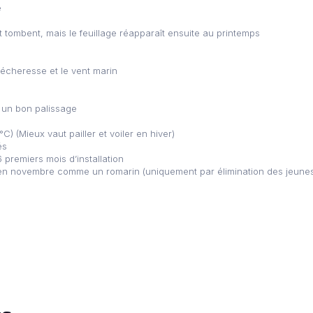
e
nt tombent, mais le feuillage réapparaît ensuite au printemps
sécheresse et le vent marin
 un bon palissage
°C) (Mieux vaut pailler et voiler en hiver)
és
 premiers mois d’installation
u en novembre comme un romarin (uniquement par élimination des jeunes