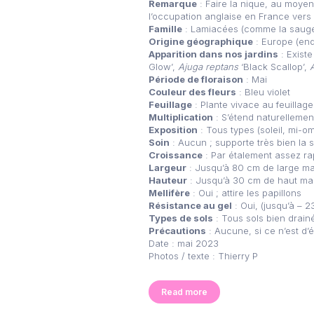
Remarque
: Faire la nique, au moyen
l’occupation anglaise en France vers 
Famille
: Lamiacées (comme la sauge,
Origine géographique
: Europe (en
Apparition dans nos jardins
: Existe
Glow’,
Ajuga reptans
‘Black Scallop’,
Période de floraison
: Mai
Couleur des fleurs
: Bleu violet
Feuillage
: Plante vivace au feuillage
Multiplication
: S’étend naturellement
Exposition
: Tous types (soleil, mi-o
Soin
: Aucun ; supporte très bien la
Croissance
: Par étalement assez ra
Largeur
: Jusqu’à 80 cm de large m
Hauteur
: Jusqu’à 30 cm de haut m
Mellifère
: Oui ; attire les papillons
Résistance au gel
: Oui, (jusqu’à – 
Types de sols
: Tous sols bien drain
Précautions
: Aucune, si ce n’est d’
Date : mai 2023
Photos / texte : Thierry P
Read more