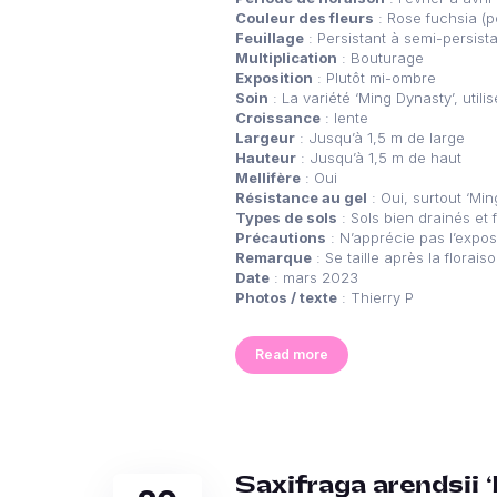
Couleur des fleurs
: Rose fuchsia (po
Feuillage
: Persistant à semi-persist
Multiplication
: Bouturage
Exposition
: Plutôt mi-ombre
Soin
: La variété ‘Ming Dynasty’, uti
Croissance
: lente
Largeur
: Jusqu’à 1,5 m de large
Hauteur
: Jusqu’à 1,5 m de haut
Mellifère
: Oui
Résistance au gel
: Oui, surtout ‘Min
Types de sols
: Sols bien drainés et 
Précautions
: N’apprécie pas l’expos
Remarque
: Se taille après la florais
Date
: mars 2023
Photos / texte
: Thierry P
Read more
Saxifraga arendsii ‘