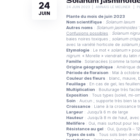
Solanum jasminoid
24
24 JUIN 2023
ANNAÏG LE MELINER
P
JUIN
Plante du mois de juin 2023
Nom scientifique
:
Solanum laxum
Autres noms
:
Solanum jasminoides
‘
Confusions possibles
:
Solanum nigr
baies noires toxiques ;
solanum cris
avec la variété horticole de
solanum 
Etymologie
: Le mot «
solanum
» pour
nigrum
. « Morelle » viendrait du latin
Famille
: Solanacées (comme la tomate
Origine géographique
: Amérique du
Période de floraison
: Mai à octobre
Couleur des fleurs
: blanc, mauve, b
Feuillage
: En cas de gel, les feuille
Multiplication
: Bouturage très facile
Exposition
: Tous types (soleil, mi-o
Soin
: Aucun ; supporte très bien la
Croissance
: Liane à la croissance t
Largeur
: Jusqu’à 6 m de large
Hauteur
: Jusqu’à 8 m de haut, avec
Mellifère
: Oui, mais surtout pour les 
Résistance au gel
: Oui, (jusqu’à – 1
Types de sols
: Tous sols bien drain
Installation
: Printemps (après avoir 