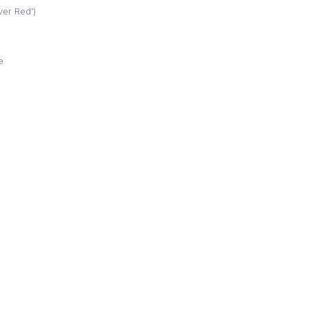
ver Red’)
e