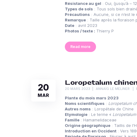
Résistance au gel
: Oui, (jusqu’à – 12
Types de sols
: Tous sols bien drain
Précautions
: Aucune, si ce n’est le
Remarque
: Taille après la floraison
Date
: avril 2023
Photos / texte :
Thierry P
Read more
Loropetalum chine
20
20 MARS 2023
ANNAÏG LE MELINER
MAR
Plante du mois mars 2023
Noms scientifiques
:
Loropetalum c
Autres noms
: Loropétale de Chine
Etymologie
: Le terme «
Loropetalu
Famille
: Hamamelidaceae
Origine géographique
: Taillis de l
Introduction en Occident
: Vers 18
Période de floraison
: Février à avril