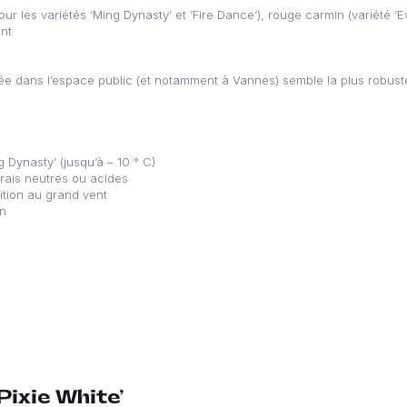
ur les variétés ‘Ming Dynasty’ et ‘Fire Dance’), rouge carmin (variété ‘E
ant
lisée dans l’espace public (et notamment à Vannes) semble la plus robust
g Dynasty’ (jusqu’à – 10 ° C)
frais neutres ou acides
ition au grand vent
on
Pixie White’