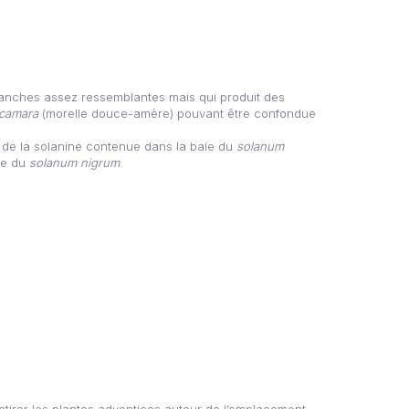
blanches assez ressemblantes mais qui produit des
camara
(morelle douce-amère) pouvant être confondue
 de la solanine contenue dans la baie du
solanum
aie du
solanum nigrum
.
etirer les plantes adventices autour de l’emplacement