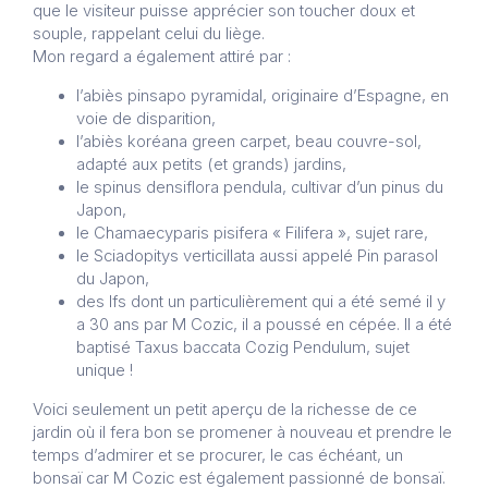
que le visiteur puisse apprécier son toucher doux et
souple, rappelant celui du liège.
Mon regard a également attiré par :
l’abiès pinsapo pyramidal, originaire d’Espagne, en
voie de disparition,
l’abiès koréana green carpet, beau couvre-sol,
adapté aux petits (et grands) jardins,
le spinus densiflora pendula, cultivar d’un pinus du
Japon,
le Chamaecyparis pisifera « Filifera », sujet rare,
le Sciadopitys verticillata aussi appelé Pin parasol
du Japon,
des Ifs dont un particulièrement qui a été semé il y
a 30 ans par M Cozic, il a poussé en cépée. Il a été
baptisé Taxus baccata Cozig Pendulum, sujet
unique !
Voici seulement un petit aperçu de la richesse de ce
jardin où il fera bon se promener à nouveau et prendre le
temps d’admirer et se procurer, le cas échéant, un
bonsaï car M Cozic est également passionné de bonsaï.