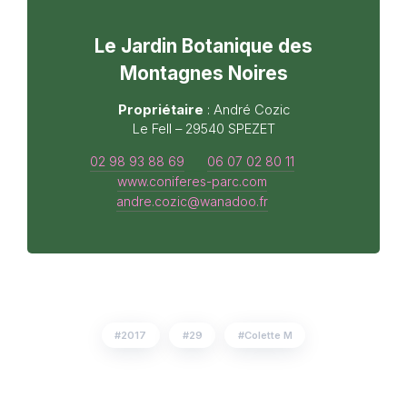
Le Jardin Botanique des
Montagnes Noires
Propriétaire
: André Cozic
Le Fell – 29540 SPEZET
02 98 93 88 69
06 07 02 80 11
www.coniferes-parc.com
andre.cozic@wanadoo.fr
2017
29
Colette M