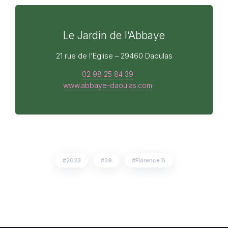
Le Jardin de l’Abbaye
21 rue de l’Eglise – 29460 Daoulas
02 98 25 84 39
www.abbaye-daoulas.com
2023
29
Florence B