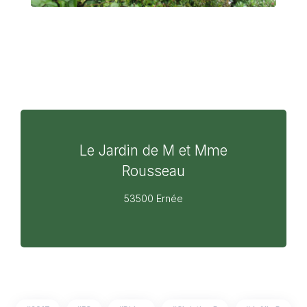
Le Jardin de M et Mme
Rousseau
53500 Ernée
2017
53
Bidou
Christian B
Joëlle B