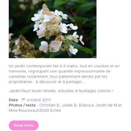
Un jardin contemporain fait à 4 mains, tout en courbes et en
harmonie, regroupant une quantité impressionnante de
camellias notamment, tous patiemment élevés par les
propriétaires : à découvrir et à partager…
Jardin fleuri toute l’année, arbustes à feuillages colorés !
er
Date
: 1
octobre 2017
Photos / texte
: Christian B, Joelle B, BidouLe Jardin de M et
Mme Rousseau53500 Ernée
Read more