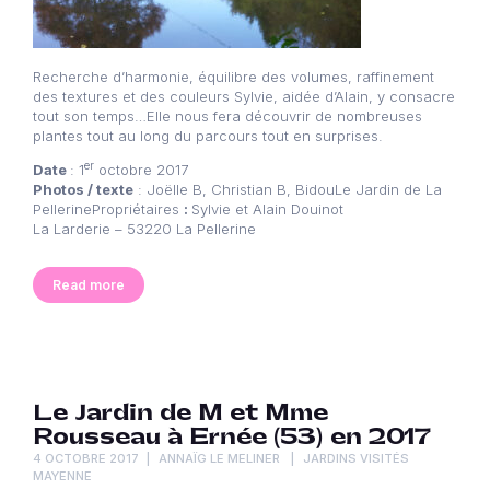
Recherche d’harmonie, équilibre des volumes, raffinement
des textures et des couleurs Sylvie, aidée d’Alain, y consacre
tout son temps…Elle nous fera découvrir de nombreuses
plantes tout au long du parcours tout en surprises.
er
Date
: 1
octobre 2017
Photos / texte
: Joëlle B, Christian B, BidouLe Jardin de La
PellerinePropriétaires
:
Sylvie et Alain Douinot
La Larderie – 53220 La Pellerine
Read more
Le Jardin de M et Mme
Rousseau à Ernée (53) en 2017
4 OCTOBRE 2017
ANNAÏG LE MELINER
JARDINS VISITÉS
MAYENNE