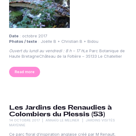
Date
: octobre 2017
Photos / texte
: Joëlle B + Christian B + Bidou
Ouvert du lundi au vendredi : 8 h – 17 h
Le Parc Botanique de
Haute BretagneChâteau de la Foltière – 35133 Le Chatellier
Read more
Les Jardins des Renaudies à
Colombiers du Plessis (53)
14 OCTOBRE 2017
ANNAÏG LE MELINER
JARDINS VISITÉS
MAYENNE
Ce parc floral d’inspiration anglaise créé par M Renault,