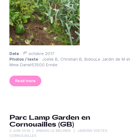
er
Date
: 1
octobre 2017
Photos / texte
: Joëlle B, Christian B, BidouLe Jardin de M et
Mme Danet53500 Ernée
Read more
Parc Lamp Garden en
Cornouailles (GB)
3 JUIN 2016
ANNAÏG LE MELINER
JARDINS VISITÉS
CORNOUAILLES