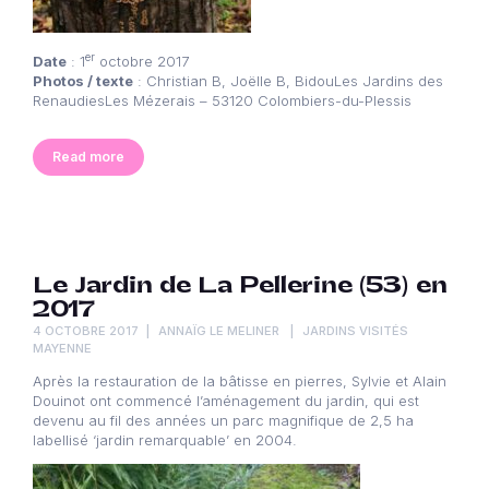
er
Date
: 1
octobre 2017
Photos / texte
: Christian B, Joëlle B, BidouLes Jardins des
RenaudiesLes Mézerais – 53120 Colombiers-du-Plessis
Read more
Le Jardin de La Pellerine (53) en
2017
4 OCTOBRE 2017
ANNAÏG LE MELINER
JARDINS VISITÉS
MAYENNE
Après la restauration de la bâtisse en pierres, Sylvie et Alain
Douinot ont commencé l’aménagement du jardin, qui est
devenu au fil des années un parc magnifique de 2,5 ha
labellisé ‘jardin remarquable’ en 2004.