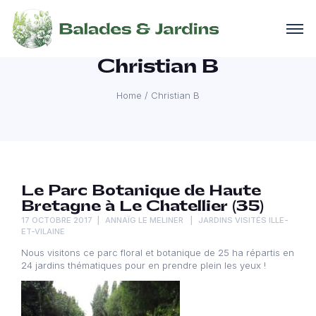
Christian B
Home
/
Christian B
Le Parc Botanique de Haute
Bretagne à Le Chatellier (35)
17 OCTOBRE 2017
ANNAÏG LE MELINER
JARDINS VISITÉS ILLE-
ET-VILAINE
Nous visitons ce parc floral et botanique de 25 ha répartis en
24 jardins thématiques pour en prendre plein les yeux !