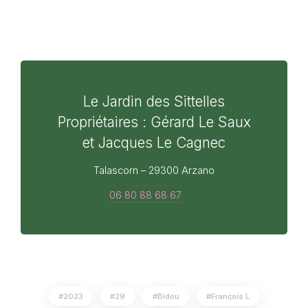
Le Jardin des Sittelles
Propriétaires : Gérard Le Saux
et Jacques Le Cagnec
Talascorn – 29300 Arzano
06 80 88 68 67
2023
29
Bidou
François L