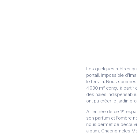
Les quelques mètres qui s
portail, impossible d’im
le terrain. Nous sommes a
4.000 m² conçu à partir 
des haies indispensables
ont pu créer le jardin p
er
A l’entrée de ce 1
espac
son parfum et l’ombre né
nous permet de découvri
album, Chaenomeles Moer