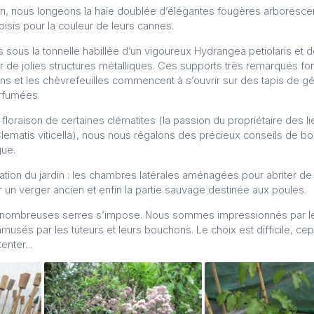
n, nous longeons la haie doublée d’élégantes fougères arborescen
sis pour la couleur de leurs cannes.
sous la tonnelle habillée d’un vigoureux Hydrangea petiolaris et d
 de jolies structures métalliques. Ces supports très remarqués fon
ins et les chèvrefeuilles commencent à s’ouvrir sur des tapis de g
arfumées.
la floraison de certaines clématites (la passion du propriétaire des l
Clematis viticella), nous nous régalons des précieux conseils de bo
gue.
ation du jardin : les chambres latérales aménagées pour abriter de 
 un verger ancien et enfin la partie sauvage destinée aux poules.
es nombreuses serres s’impose. Nous sommes impressionnés par l
 amusés par les tuteurs et leurs bouchons. Le choix est difficile, 
 tenter…