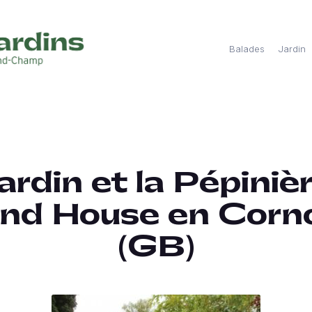
Balades
Jardin
ardin et la Pépiniè
nd House en Corno
(GB)