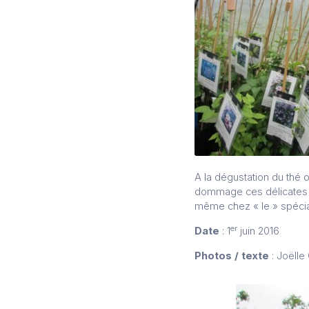
A la dégustation du thé 
dommage ces délicates e
même chez « le » spécial
er
Date
: 1
juin 2016
Photos / texte
: Joëlle