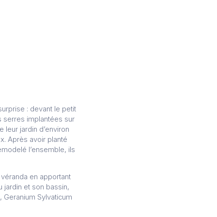
urprise : devant le petit
s serres implantées sur
e leur jardin d’environ
x. Après avoir planté
emodelé l’ensemble, ils
 véranda en apportant
jardin et son bassin,
a, Geranium Sylvaticum