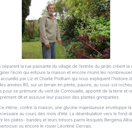
éparent la rue passante du village de l’entrée du jardin créent la s
aginer l’écrin qui entoure la maison et encore moins les nombreuse
ccueillis par Liz et Charlie Pridham qui nous expliquent l’histoire d
des années 80, sur un terrain en pente, pauvre, au sous-sol rocheu
 pour se prémunir du vent de Cornouaille, apporté de la terre et r
roprement dit et assouvir leur passion des plantes grimpantes.
e intime, contre la maison, une glycine majestueuse enveloppe la
cessaire au cours des mois d’été. La déambulation vers le fond du 
r les plates- bandes et leurs trésors parmi lesquels Bergenia Alb
loosei ou encore le rosier Léontine Gervais.