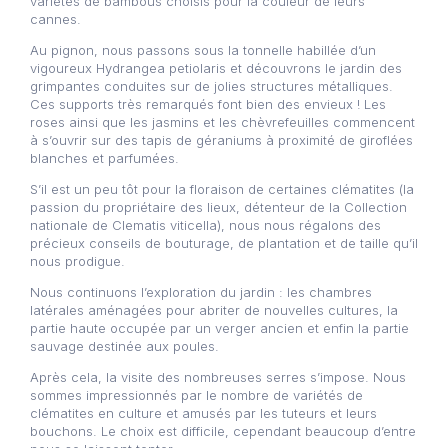
variétés de bambous choisis pour la couleur de leurs
cannes.
Au pignon, nous passons sous la tonnelle habillée d’un
vigoureux Hydrangea petiolaris et découvrons le jardin des
grimpantes conduites sur de jolies structures métalliques.
Ces supports très remarqués font bien des envieux ! Les
roses ainsi que les jasmins et les chèvrefeuilles commencent
à s’ouvrir sur des tapis de géraniums à proximité de giroflées
blanches et parfumées.
S’il est un peu tôt pour la floraison de certaines clématites (la
passion du propriétaire des lieux, détenteur de la Collection
nationale de Clematis viticella), nous nous régalons des
précieux conseils de bouturage, de plantation et de taille qu’il
nous prodigue.
Nous continuons l’exploration du jardin : les chambres
latérales aménagées pour abriter de nouvelles cultures, la
partie haute occupée par un verger ancien et enfin la partie
sauvage destinée aux poules.
Après cela, la visite des nombreuses serres s’impose. Nous
sommes impressionnés par le nombre de variétés de
clématites en culture et amusés par les tuteurs et leurs
bouchons. Le choix est difficile, cependant beaucoup d’entre