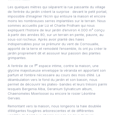
Les quelques mètres qui séparent la rue passante du village
de l’entrée du jardin créent la surprise : devant le petit portail,
impossible d’imaginer l’écrin qui entoure la maison et encore
moins les nombreuses serres implantées sur le terrain. Nous
sommes accueillis par Liz et Charlie Pridham qui nous
expliquent l’histoire de leur jardin d’environ 4.000 m² conçu
à partir des années 80, sur un terrain en pente, pauvre, au
sous-sol rocheux. Après avoir planté des haies
indispensables pour se prémunir du vent de Cornouaille,
apporté de la terre et remodelé l’ensemble, ils ont pu créer le
jardin proprement dit et assouvir leur passion des plantes
grimpantes.
er
A l’entrée de ce 1
espace intime, contre la maison, une
glycine majestueuse enveloppe la véranda en apportant son
parfum et l’ombre nécessaire au cours des mois d’été. La
déambulation vers le fond du jardin et son bassin, nous
permet de découvrir les plates- bandes et leurs trésors parmi
lesquels Bergenia Alba, Geranium Sylvaticum album,
Chaenomeles Moerloosei ou encore le rosier Léontine
Gervais.
Remontant vers la maison, nous longeons la haie doublée
d’élégantes fougères arborescentes et de différentes