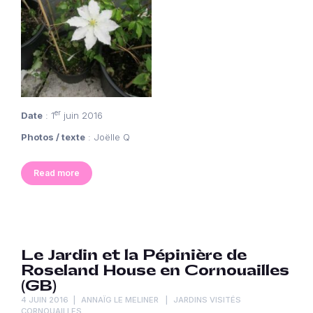
er
Date
: 1
juin 2016
Photos / texte
: Joëlle Q
Read more
Le Jardin et la Pépinière de
Roseland House en Cornouailles
(GB)
4 JUIN 2016
ANNAÏG LE MELINER
JARDINS VISITÉS
CORNOUAILLES