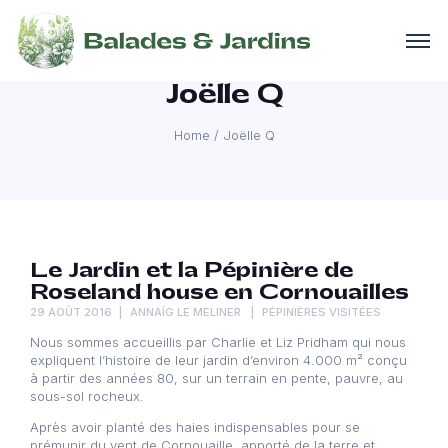
Joëlle Q
Home
/
Joëlle Q
Le Jardin et la Pépinière de
Roseland house en Cornouailles
29 AOÛT 2016
ANNAÏG LE MELINER
PÉPINIÈRES VISITÉES
Nous sommes accueillis par Charlie et Liz Pridham qui nous
expliquent l’histoire de leur jardin d’environ 4.000 m² conçu
à partir des années 80, sur un terrain en pente, pauvre, au
sous-sol rocheux.
Après avoir planté des haies indispensables pour se
prémunir du vent de Cornouaille, apporté de la terre et