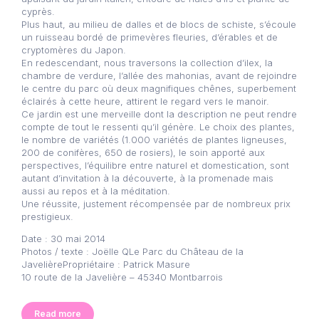
cyprès.
Plus haut, au milieu de dalles et de blocs de schiste, s’écoule
un ruisseau bordé de primevères fleuries, d’érables et de
cryptomères du Japon.
En redescendant, nous traversons la collection d’ilex, la
chambre de verdure, l’allée des mahonias, avant de rejoindre
le centre du parc où deux magnifiques chênes, superbement
éclairés à cette heure, attirent le regard vers le manoir.
Ce jardin est une merveille dont la description ne peut rendre
compte de tout le ressenti qu’il génère. Le choix des plantes,
le nombre de variétés (1.000 variétés de plantes ligneuses,
200 de conifères, 650 de rosiers), le soin apporté aux
perspectives, l’équilibre entre naturel et domestication, sont
autant d’invitation à la découverte, à la promenade mais
aussi au repos et à la méditation.
Une réussite, justement récompensée par de nombreux prix
prestigieux.
Date : 30 mai 2014
Photos / texte : Joëlle QLe Parc du Château de la
JavelièrePropriétaire : Patrick Masure
10 route de la Javelière – 45340 Montbarrois
Read more