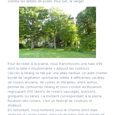
comme les œillets de poète. Plus loin, le verger.
Pour accéder à la prairie, nous franchissons une haie d’ifs
dont la taille « moutonnante » adoucit les contours.
L’accès à l’étang se fait par une allée herbue. Un petit chemin
bordé de végétation spontanée mêlée à différentes variétés
de rosiers anciens, de cystes et d’érables, entre autres,
permet de contourner l’étang et nous conduit au Rosarium
regroupant 300 taxons de rosiers sauvages, buissons,
grimpants ou lianes. Le moment correspondant à la pleine
floraison des rosiers, c’est un festival de couleurs et
d’odeurs.
En remontant, nous tombons sous le charme strict mais
apaisant du jardin italien, entouré de haies d’ifs et planté de