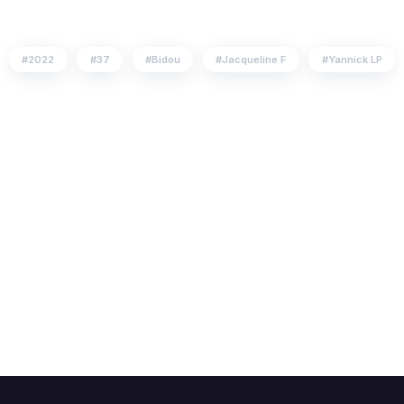
2022
37
Bidou
Jacqueline F
Yannick LP