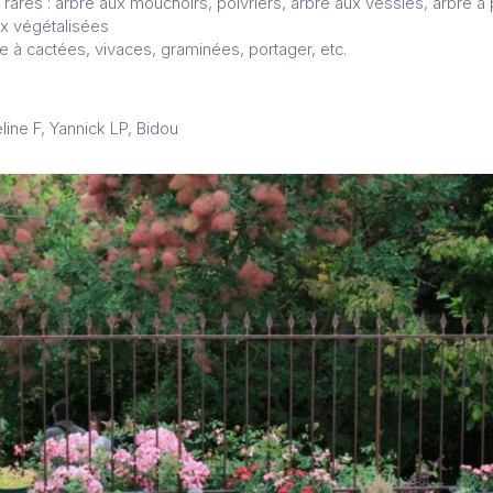
rares : arbre aux mouchoirs, poivriers, arbre aux vessies, arbre à 
x végétalisées
re à cactées, vivaces, graminées, portager, etc.
line F, Yannick LP, Bidou