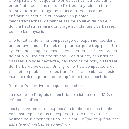
Une spirale aromatique en pierres sèches réalisée par le
propriétaire des lieux marque l’entrée du jardin. La terre
recouverte d’un paillage de schiste, d’acacias et de
châtaignier accueille au sommet les plantes
méditerranéennes, demandeuses de soleil et de chaleur,
dont la hauteur servira d’ombrage aux plantes plus basses,
comme les physalis.
Une tentative de lombricompostage est expérimentée dans
un abreuvoir muni d’un robinet pour purger le trop-plein. Un
système de lasagne compose les différentes strates : 20cm
de cailloux, une couche de coquilles d’huitre, des briques
cassées, un voile géotextile, des rondins de bois, du terreau,
de l’herbe de pelouse… Un alignement de composteurs de
villes et de poubelles noires transformé en lombricomposteur,
muni de robinet permet de récupérer le thé de lombric.
Bernard Danion livre quelques conseils :
La recette de l’engrais de lombric consiste à diluer 10 % de
thé pour 1 l d’eau.
Les tiges vertes sont coupées à la tondeuse et les tas de
compost déposé dans un espace du jardin servent de
paillage pour amender et pailler le sol
– « Tout ce qui pousse
dans le jardin retourne au jardin.
»