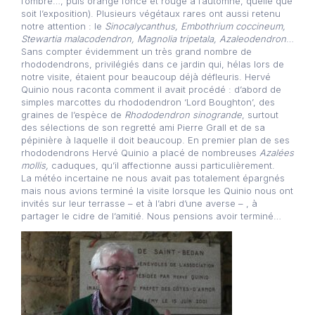
l’ombre…, puis orange foncé et rouge à l’automne, quelle que
soit l’exposition). Plusieurs végétaux rares ont aussi retenu
notre attention : le
Sinocalycanthus, Embothrium coccineum,
Stewartia malacodendron, Magnolia tripetala, Azaleodendron
…
Sans compter évidemment un très grand nombre de
rhododendrons, privilégiés dans ce jardin qui, hélas lors de
notre visite, étaient pour beaucoup déjà défleuris. Hervé
Quinio nous raconta comment il avait procédé : d’abord de
simples marcottes du rhododendron ‘Lord Boughton’, des
graines de l’espèce de
Rhododendron sinogrande
, surtout
des sélections de son regretté ami Pierre Grall et de sa
pépinière à laquelle il doit beaucoup. En premier plan de ses
rhododendrons Hervé Quinio a placé de nombreuses
Azalées
mollis,
caduques, qu’il affectionne aussi particulièrement.
La météo incertaine ne nous avait pas totalement épargnés
mais nous avions terminé la visite lorsque les Quinio nous ont
invités sur leur terrasse – et à l’abri d’une averse – , à
partager le cidre de l’amitié. Nous pensions avoir terminé…