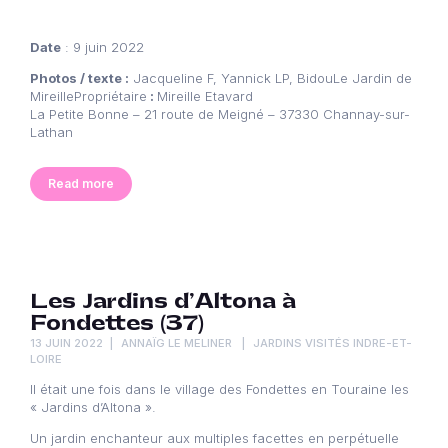
Date
: 9 juin 2022
Photos / texte :
Jacqueline F, Yannick LP, BidouLe Jardin de
MireillePropriétaire
:
Mireille Etavard
La Petite Bonne – 21 route de Meigné – 37330 Channay-sur-
Lathan
Read more
Les Jardins d’Altona à
Fondettes (37)
13 JUIN 2022
ANNAÏG LE MELINER
JARDINS VISITÉS INDRE-ET-
LOIRE
Il était une fois dans le village des Fondettes en Touraine les
« Jardins d’Altona ».
Un jardin enchanteur aux multiples facettes en perpétuelle