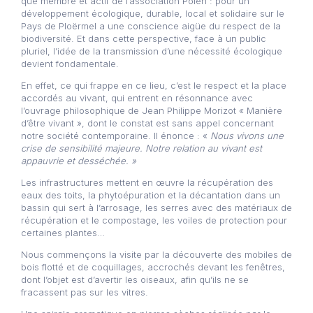
que membre et actif de l’association Polen : pour un
développement écologique, durable, local et solidaire sur le
Pays de Ploërmel a une conscience aigüe du respect de la
biodiversité. Et dans cette perspective, face à un public
pluriel, l’idée de la transmission d’une nécessité écologique
devient fondamentale.
En effet, ce qui frappe en ce lieu, c’est le respect et la place
accordés au vivant, qui entrent en résonnance avec
l’ouvrage philosophique de Jean Philippe Morizot « Manière
d’être vivant », dont le constat est sans appel concernant
notre société contemporaine. Il énonce : «
Nous vivons une
crise de sensibilité majeure.
Notre relation au vivant est
appauvrie et desséchée. »
Les infrastructures mettent en œuvre la récupération des
eaux des toits, la phytoépuration et la décantation dans un
bassin qui sert à l’arrosage, les serres avec des matériaux de
récupération et le compostage, les voiles de protection pour
certaines plantes…
Nous commençons la visite par la découverte des mobiles de
bois flotté et de coquillages, accrochés devant les fenêtres,
dont l’objet est d’avertir les oiseaux, afin qu’ils ne se
fracassent pas sur les vitres.