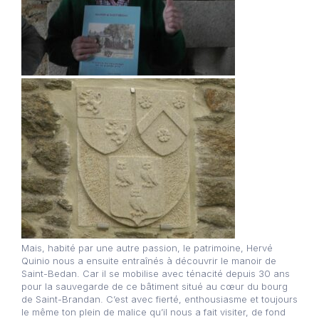
Mais, habité par une autre passion, le patrimoine, Hervé
Quinio nous a ensuite entraînés à découvrir le manoir de
Saint-Bedan. Car il se mobilise avec ténacité depuis 30 ans
pour la sauvegarde de ce bâtiment situé au cœur du bourg
de Saint-Brandan. C’est avec fierté, enthousiasme et toujours
le même ton plein de malice qu’il nous a fait visiter, de fond