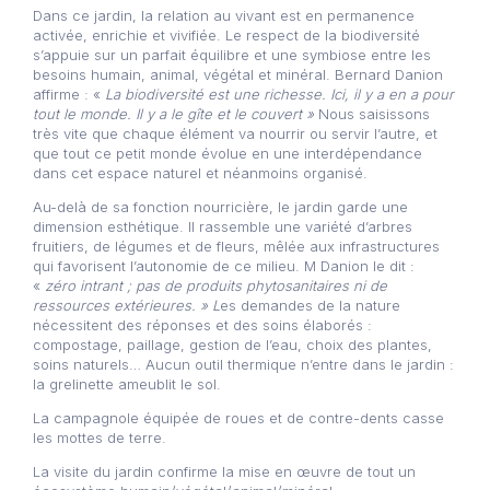
Dans ce jardin, la relation au vivant est en permanence
activée, enrichie et vivifiée. Le respect de la biodiversité
s’appuie sur un parfait équilibre et une symbiose entre les
besoins humain, animal, végétal et minéral. Bernard Danion
affirme : «
La biodiversité est une richesse. Ici, il y a en a pour
tout le monde. Il y a le gîte et le couvert »
Nous saisissons
très vite que chaque élément va nourrir ou servir l’autre, et
que tout ce petit monde évolue en une interdépendance
dans cet espace naturel et néanmoins organisé.
Au-delà de sa fonction nourricière, le jardin garde une
dimension esthétique. Il rassemble une variété d’arbres
fruitiers, de légumes et de fleurs, mêlée aux infrastructures
qui favorisent l’autonomie de ce milieu. M Danion le dit :
«
zéro intrant ; pas de produits phytosanitaires ni de
ressources extérieures. » L
es demandes de la nature
nécessitent des réponses et des soins élaborés :
compostage, paillage, gestion de l’eau, choix des plantes,
soins naturels… Aucun outil thermique n’entre dans le jardin :
la grelinette ameublit le sol.
La campagnole équipée de roues et de contre-dents casse
les mottes de terre.
La visite du jardin confirme la mise en œuvre de tout un