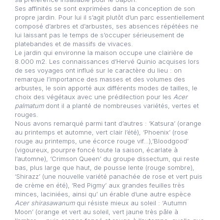
Ses affinités se sont exprimées dans la conception de son
propre jardin. Pour lui il s’agit plutôt d’un parc essentiellement
composé d’arbres et d’arbustes, ses absences répétées ne
lui laissant pas le temps de s’occuper sérieusement de
platebandes et de massifs de vivaces.
Le jardin qui environne la maison occupe une clairière de
8.000 m2. Les connaissances d’Hervé Quinio acquises lors
de ses voyages ont influé sur le caractère du lieu : on
remarque l’importance des masses et des volumes des
arbustes, le soin apporté aux différents modes de tailles, le
choix des végétaux avec une prédilection pour les
Acer
palmatum
dont il a planté de nombreuses variétés, vertes et
rouges.
Nous avons remarqué parmi tant d’autres : ‘Katsura’ (orange
au printemps et automne, vert clair l’été), ‘Phoenix’ (rose
rouge au printemps, une écorce rouge vif…),’Bloodgood’
(vigoureux, pourpre foncé toute la saison, écarlate à
l’automne), ‘Crimson Queen’ du groupe dissectum, qui reste
bas, plus large que haut, de pousse lente (rouge sombre),
‘Shirazz’ (une nouvelle variété panachée de rose et vert puis
de crème en été), ‘Red Pigmy’ aux grandes feuilles très
minces, laciniées, ainsi qu’ un érable d’une autre espèce
Acer shirasawanum
qui résiste mieux au soleil : ‘Autumn
Moon’ (orange et vert au soleil, vert jaune très pâle à