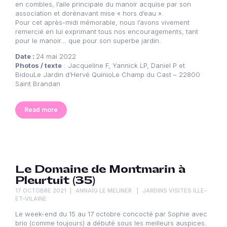
en combles, l’aile principale du manoir acquise par son
association et dorénavant mise « hors d’eau ».
Pour cet après-midi mémorable, nous l’avons vivement
remercié en lui exprimant tous nos encouragements, tant
pour le manoir… que pour son superbe jardin.
Date :
24 mai 2022
Photos / texte
: Jacqueline F, Yannick LP, Daniel P et
BidouLe Jardin d’Hervé QuinioLe Champ du Cast – 22800
Saint Brandan
Read more
Le Domaine de Montmarin à
Pleurtuit (35)
17 OCTOBRE 2021
ANNAÏG LE MELINER
JARDINS VISITÉS ILLE-
ET-VILAINE
Le week-end du 15 au 17 octobre concocté par Sophie avec
brio (comme toujours) a débuté sous les meilleurs auspices.