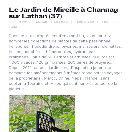
Le Jardin de Mireille à Channay
sur Lathan (37)
13 JUIN 2022
ANNAÏG LE MELINER
JARDINS VISITÉS INDRE-ET-
LOIRE
Dans ce jardin d’agrément d’environ 1 ha, vous pourrez
admirer les collections de plantes de cette passionnée :
hellébores, rhododendrons, pivoines, iris, rosiers, clématites,
hostas, heuchères, hémérocalles, hydrangeas,
graminées… plus de 500 arbres et arbustes, 500 rosiers,
1.000 vivaces, 120 grimpantes, 200 terres de bruyère…
Depuis 2014, un petit jardin zen, d’inspiration japonaise
complète les aménagements à thèmes rappelant les voyages
de la propriétaire : Maroc, Chine, Népal, Irlande…sans
oublier la Touraine et l’Anjou qui sont honorés autour de la
gloriette.