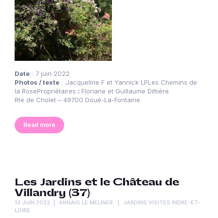
Date
: 7 juin 2022
Photos / texte
: Jacqueline F et Yannick LPLes Chemins de
la RosePropriétaires
:
Floriane et Guillaume Dittière
Rte de Cholet – 49700 Doué-La-Fontaine
Read more
Les Jardins et le Château de
Villandry (37)
13 JUIN 2022
ANNAÏG LE MELINER
JARDINS VISITÉS INDRE-ET-
LOIRE