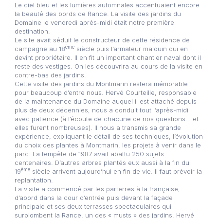
Le ciel bleu et les lumières automnales accentuaient encore
la beauté des bords de Rance. La visite des jardins du
Domaine le vendredi après-midi était notre première
destination.
Le site avait séduit le constructeur de cette résidence de
ème
campagne au 18
siècle puis l’armateur malouin qui en
devint propriétaire. Il en fit un important chantier naval dont il
reste des vestiges. On les découvrira au cours de la visite en
contre-bas des jardins.
Cette visite des jardins du Montmarin restera mémorable
pour beaucoup d’entre nous. Hervé Courteille, responsable
de la maintenance du Domaine auquel il est attaché depuis
plus de deux décennies, nous a conduit tout l’après-midi
avec patience (à l’écoute de chacune de nos questions… et
elles furent nombreuses). Il nous a transmis sa grande
expérience, expliquant le détail de ses techniques, l’évolution
du choix des plantes à Montmarin, les projets à venir dans le
parc. La tempête de 1987 avait abattu 250 sujets
centenaires. D’autres arbres plantés eux aussi à la fin du
ème
19
siècle arrivent aujourd’hui en fin de vie. Il faut prévoir la
replantation.
La visite a commencé par les parterres à la française,
d’abord dans la cour d’entrée puis devant la façade
principale et ses deux terrasses spectaculaires qui
surplombent la Rance, un des « musts » des jardins. Hervé