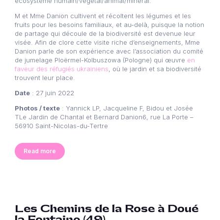
écosystème humain/végétal/animal/minéral.
M et Mme Danion cultivent et récoltent les légumes et les
fruits pour les besoins familiaux, et au-delà, puisque la notion
de partage qui découle de la biodiversité est devenue leur
visée. Afin de clore cette visite riche d’enseignements, Mme
Danion parle de son expérience avec l’association du comité
de jumelage Ploërmel-Kolbuszowa (Pologne) qui œuvre
en
faveur des réfugiés ukrainiens
, où le jardin et sa biodiversité
trouvent leur place.
Date
: 27 juin 2022
Photos / texte
: Yannick LP, Jacqueline F, Bidou et Josée
TLe Jardin de Chantal et Bernard Danion6, rue La Porte –
56910 Saint-Nicolas-du-Tertre
Read more
Les Chemins de la Rose à Doué
la Fontaine (49)