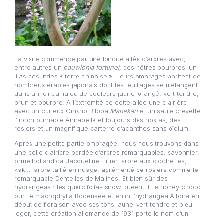
La visite commence par une longue allée d’arbres avec,
entre autres un
pauwlonia fortunei,
des hêtres pourpres, un
lilas des indes « terre chinoise ». Leurs ombrages abritent de
nombreux érables japonais dont les feuillages se mélangent
dans un joli camaïeu de couleurs jaune-orangé, vert tendre,
brun et pourpre. A l’extrémité de cette allée une clairière
avec un curieux Ginkho Biloba
Manekan
et un saule crevette,
l’incontournable Annabelle et toujours des hostas, des
rosiers et un magnifique parterre d’acanthes sans oïdium.
Après une petite partie ombragée, nous nous trouvons dans
une belle clairière bordée d’arbres remarquables, savonnier,
orme hollandica Jacqueline Hillier, arbre aux clochettes,
kaki… arbre taillé en nuage, agrémenté de rosiers comme le
remarquable Dentelles de Malines. Et bien sûr des
hydrangeas : les quercifolias snow queen, little honey choco
pur, le macrophylla Bodensee et enfin l’hydrangea Altona en
début de floraison avec ses tons jaune-vert tendre et bleu
léger, cette création allemande de 1931 porte le nom d’un