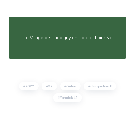
Le Village de Chédigny en Indre et Loire 37
2022
37
Bidou
Jacqueline F
Yannick LP