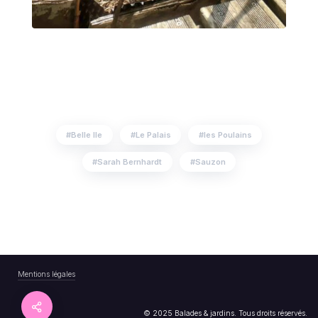
Belle Ile
Le Palais
les Poulains
Sarah Bernhardt
Sauzon
Mentions légales
© 2025 Balades & jardins. Tous droits réservés.