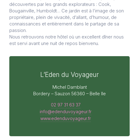
découvertes par les grands explorateurs : Cook,
Bougainville, Humboldt… Ce jardin est à l’image de son
propriétaire, plein de vivacité, d’allant, d’humour, de
connaissances et entièrement dans le partage de sa
passion.
Nous retrouvons notre hôtel où un excellent dîner nous
est servi avant une nuit de repos bienvenu.
L’Eden du Voyageur
Michel Damblant
Bordery – Sauzon 56360 – Belle Ile
02 97 31 63 37
info@edenduvoyageur.fr
www.edenduvoyageur.fr