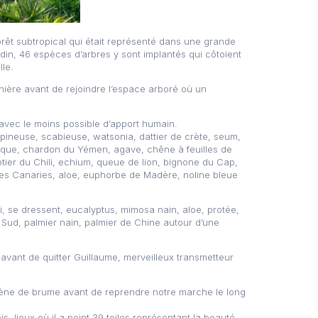
forêt subtropical qui était représenté dans une grande
ardin, 46 espèces d’arbres y sont implantés qui côtoient
Ile.
ière avant de rejoindre l’espace arboré où un
 avec le moins possible d’apport humain.
pineuse, scabieuse, watsonia, dattier de crète, seum,
xique, chardon du Yémen, agave, chêne à feuilles de
otier du Chili, echium, queue de lion, bignone du Cap,
des Canaries, aloe, euphorbe de Madère, noline bleue
ci, se dressent, eucalyptus, mimosa nain, aloe, protée,
 Sud, palmier nain, palmier de Chine autour d’une
 avant de quitter Guillaume, merveilleux transmetteur
rène de brume avant de reprendre notre marche le long
lieux où il a peint 39 toiles représentant la beauté