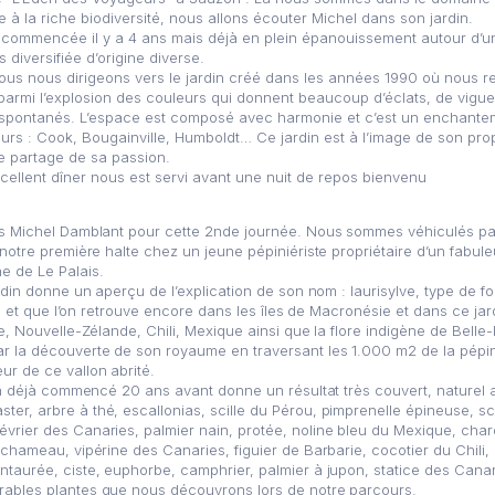
le à la riche biodiversité, nous allons écouter Michel dans son jardin.
e commencée il y a 4 ans mais déjà en plein épanouissement autour d’
 diversifiée d’origine diverse.
us nous dirigeons vers le jardin créé dans les années 1990 où nous r
parmi l’explosion des couleurs qui donnent beaucoup d’éclats, de vig
spontanés. L’espace est composé avec harmonie et c’est un enchanteme
rs : Cook, Bougainville, Humboldt… Ce jardin est à l’image de son propri
e partage de sa passion.
cellent dîner nous est servi avant une nuit de repos bienvenu
ns Michel Damblant pour cette 2nde journée. Nous sommes véhiculés par
notre première halte chez un jeune pépiniériste propriétaire d’un fabule
e de Le Palais.
rdin donne un aperçu de l’explication de son nom : laurisylve, type de f
ire et que l’on retrouve encore dans les îles de Macronésie et dans ce ja
e, Nouvelle-Zélande, Chili, Mexique ainsi que la flore indigène de Belle-I
r la découverte de son royaume en traversant les 1.000 m2 de la pépin
r de ce vallon abrité.
ain déjà commencé 20 ans avant donne un résultat très couvert, naturel
er, arbre à thé, escallonias, scille du Pérou, pimprenelle épineuse, sc
rier des Canaries, palmier nain, protée, noline bleu du Mexique, chard
 chameau, vipérine des Canaries, figuier de Barbarie, cocotier du Chil
ntaurée, ciste, euphorbe, camphrier, palmier à jupon, statice des Cana
rables plantes que nous découvrons lors de notre parcours.