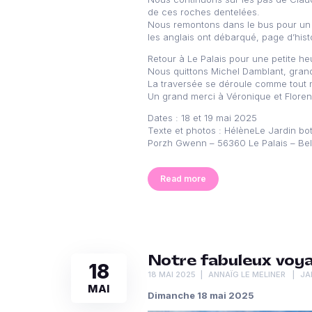
de ces roches dentelées.
Nous remontons dans le bus pour un t
les anglais ont débarqué, page d’hist
Retour à Le Palais pour une petite he
Nous quittons Michel Damblant, grand
La traversée se déroule comme tout no
Un grand merci à Véronique et Florenc
Dates : 18 et 19 mai 2025
Texte et photos : HélèneLe Jardin bo
Porzh Gwenn – 56360 Le Palais – Bell
Read more
Notre fabuleux voyag
18
18 MAI 2025
ANNAÏG LE MELINER
JA
MAI
Dimanche 18 mai 2025