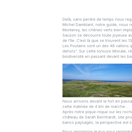
Delà, sans perdre de temps nous rega
Michel Damblant, notre guide, nous r
Monterey, les chênes verts bien impl
Sauzon se découvre toute joyeuse ave
de l’île. C’est là que se trouvent les 1
Les Poulains sont un des 48 vallons q
dehors”. Sur cette tonsure littorale,
biodiversité en passant devant les ba
Nous arrivons devant le fort en passa
cette matinée de 4 km de marche…
Après notre pique-nique sur les roche
château de Sarah Bernhardt, site pri
bancs paysagés, la perspective est s
Nous rejoignons le bus pour rejoind