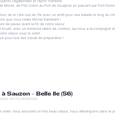
bruyères vagabondes et l’ajonc maritime.
 Monet, de Port Coton au Port de Goulphar en passant par Port Domois, 
ur de la côte sud de l’île avec un arrêt pour une balade le long du ch
oire que nous relate Michel Damblant !
ure de pause avant la fin de notre séjour.
 érudit, avec un immense talent de conteur, qui nous a accompagné dura
tre séjour sous le soleil.
e pour tout leur travail de préparation !
à Sauzon – Belle Ile (56)
RDINS VISITÉS MORBIHAN
soleil, nous assurant un très beau séjour, nous débarquons dans le joli 