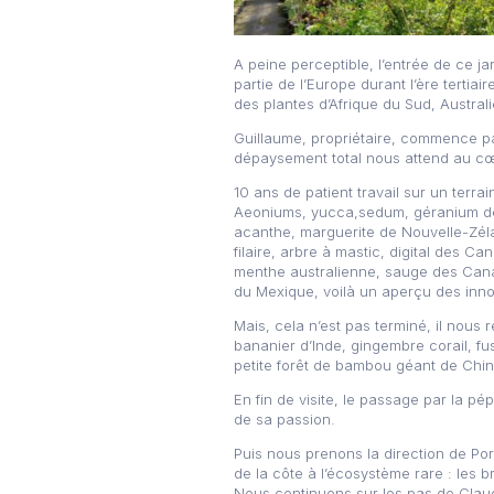
A peine perceptible, l’entrée de ce j
partie de l’Europe durant l’ère tertia
des plantes d’Afrique du Sud, Australi
Guillaume, propriétaire, commence pa
dépaysement total nous attend au cœu
10 ans de patient travail sur un terr
Aeoniums, yucca,sedum, géranium de M
acanthe, marguerite de Nouvelle-Zéla
filaire, arbre à mastic, digital des 
menthe australienne, sauge des Canar
du Mexique, voilà un aperçu des inn
Mais, cela n’est pas terminé, il nous 
bananier d’Inde, gingembre corail, fu
petite forêt de bambou géant de Chin
En fin de visite, le passage par la p
de sa passion.
Puis nous prenons la direction de P
de la côte à l’écosystème rare : les 
Nous continuons sur les pas de Claud