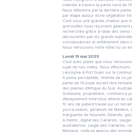
matinée à travers la partie nord de l’î
Nous débutons par la dernière parti
par étape autour d’une végétation très
C’est sous une grande chaleur que no
grenouilles nous reçoivent gaiement 
recherchée grâce à l’aide des semis 
découvertes par les grands explorateu
connaissances et entièrement dans l
Nous retrouvons notre hôtel où un ex
Lundi 19 mai 2025
C’est avec plaisir que nous retrouvo
sujet de nos visites. Nous effectuons 
Laurisylve à Port Guen sur la commun
A peine perceptible, l’entrée de ce ja
partie de l’Europe durant l’ère tertia
des plantes d’Afrique du Sud, Australi
Guillaume, propriétaire, commence pa
dépaysement total nous attend au cœu
10 ans de patient travail sur un terr
yucca,sedum, géranium de Madère, ast
marguerite de Nouvelle-Zélande, genév
à mastic, digital des Canaries, sauge
australienne, sauge des Canaries, ce
Mexique, voilà un aperçu des innomb