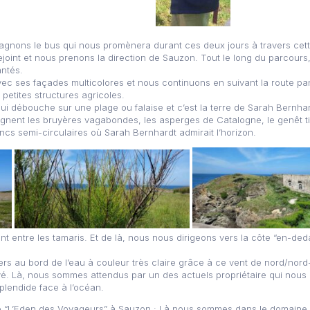
gnons le bus qui nous promènera durant ces deux jours à travers cette
ejoint et nous prenons la direction de Sauzon. Tout le long du parcou
antés.
c ses façades multicolores et nous continuons en suivant la route pa
3 petites structures agricoles.
ui débouche sur une plage ou falaise et c’est la terre de Sarah Bernha
 règnent les bruyères vagabondes, les asperges de Catalogne, le genêt t
ncs semi-circulaires où Sarah Bernhardt admirait l’horizon.
nt entre les tamaris. Et de là, nous nous dirigeons vers la côte “en-ded
rs au bord de l’eau à couleur très claire grâce à ce vent de nord/nord
vé. Là, nous sommes attendus par un des actuels propriétaire qui nou
plendide face à l’océan.
re “L’Eden des Voyageurs” à Sauzon : Là nous sommes dans le domaine d