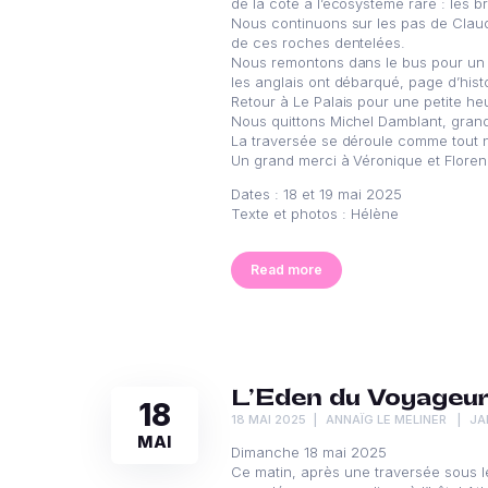
de la côte à l’écosystème rare : les 
Nous continuons sur les pas de Claude
de ces roches dentelées.
Nous remontons dans le bus pour un to
les anglais ont débarqué, page d’hist
Retour à Le Palais pour une petite he
Nous quittons Michel Damblant, grand
La traversée se déroule comme tout no
Un grand merci à Véronique et Florenc
Dates : 18 et 19 mai 2025
Texte et photos : Hélène
Read more
L’Eden du Voyageur 
18
18 MAI 2025
ANNAÏG LE MELINER
JA
MAI
Dimanche 18 mai 2025
Ce matin, après une traversée sous le 