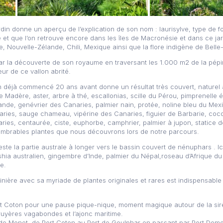
ardin donne un aperçu de l’explication de son nom : laurisylve, type de 
ire et que l’on retrouve encore dans les îles de Macronésie et dans ce j
e, Nouvelle-Zélande, Chili, Mexique ainsi que la flore indigène de Belle-
r la découverte de son royaume en traversant les 1.000 m2 de la pépin
r de ce vallon abrité.
ain déjà commencé 20 ans avant donne un résultat très couvert, naturel
adère, aster, arbre à thé, escallonias, scille du Pérou, pimprenelle é
nde, genévrier des Canaries, palmier nain, protée, noline bleu du Me
Canaries, sauge chameau, vipérine des Canaries, figuier de Barbarie, coc
ies, centaurée, ciste, euphorbe, camphrier, palmier à jupon, statice 
ombrables plantes que nous découvrons lors de notre parcours.
reste la partie australe à longer vers le bassin couvert de nénuphars . I
shia australien, gingembre d’Inde, palmier du Népal,roseau d’Afrique du
e.
épinière avec sa myriade de plantes originales et rares est indispensable
ort Coton pour une pause pique-nique, moment magique autour de la si
bruyères vagabondes et l’ajonc maritime.
e Monet, de Port Coton au Port de Goulphar en passant par Port Domois, 