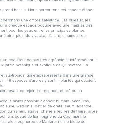
un grand bassin. Nous parcourons cet espace étape
echerchons une ombre salvatrice. Les oiseaux, les
ueur à chaque espace occupé avec une maîtrise très
nt pour les yeux entre les principales plantes
étaire, plein de vivacité, d’allant, d’humour, de
 un chauffeur de bus très agréable et intéressé par le
ux jardin botanique et exotique de 1,5 hectare. La
orêt subtropical qui était représenté dans une grande
rdin, 46 espèces d’arbres y sont implantés qui côtoient
le.
ière avant de rejoindre l’espace arboré où un
 avec le moins possible d’apport humain. Aeoniums,
abieuse, watsonia, dattier de crète, seum, acanthe,
on du Yémen, agave, chêne à feuilles de filaire, arbre
i, echium, queue de lion, bignone du Cap, menthe
ries, aloe, euphorbe de Madère, noline bleue du