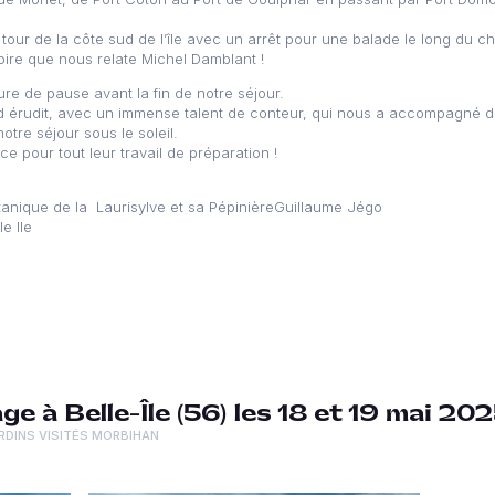
our de la côte sud de l’île avec un arrêt pour une balade le long du c
oire que nous relate Michel Damblant !
ure de pause avant la fin de notre séjour.
 érudit, avec un immense talent de conteur, qui nous a accompagné dur
tre séjour sous le soleil.
e pour tout leur travail de préparation !
tanique de la Laurisylve et sa PépinièreGuillaume Jégo
e Ile
e à Belle-Île (56) les 18 et 19 mai 20
RDINS VISITÉS MORBIHAN