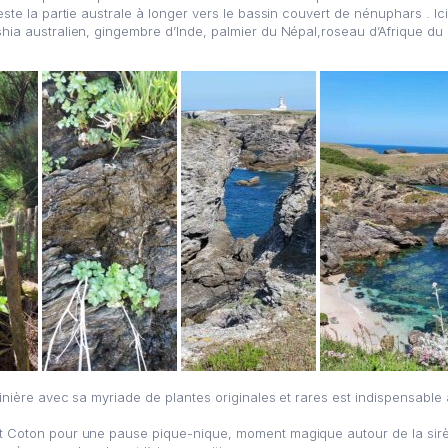
reste la partie australe à longer vers le bassin couvert de nénuphars . I
shia australien, gingembre d’Inde, palmier du Népal,roseau d’Afrique du 
pinière avec sa myriade de plantes originales et rares est indispensable
ort Coton pour une pause pique-nique, moment magique autour de la sir