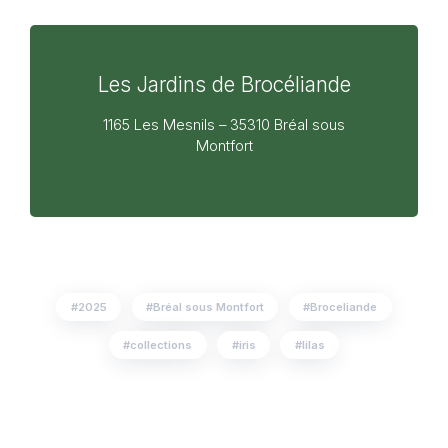
Les Jardins de Brocéliande
1165 Les Mesnils – 35310 Bréal sous
Montfort
2025
Bréal sous Montfort
Broceliande
collections
iris
lilas