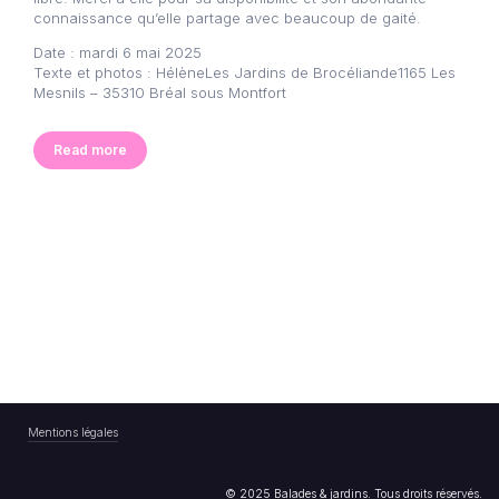
connaissance qu’elle partage avec beaucoup de gaité.
Date : mardi 6 mai 2025
Texte et photos : HélèneLes Jardins de Brocéliande1165 Les
Mesnils – 35310 Bréal sous Montfort
Read more
Mentions légales
© 2025 Balades & jardins. Tous droits réservés.