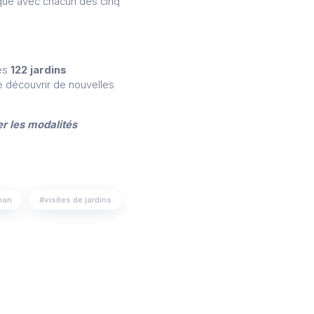
ique avec chacun des cinq
les
122 jardins
e découvrir de nouvelles
r les modalités
han
visites de jardins