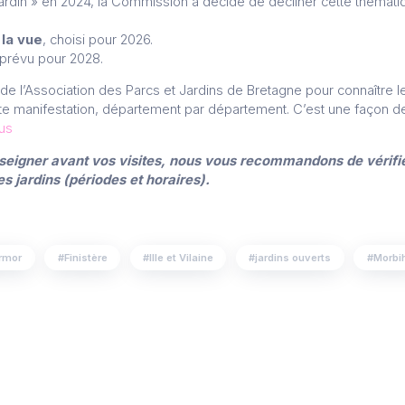
ardin » en 2024, la Commission a décidé de décliner cette thémat
t
la vue
, choisi pour 2026.
à prévu pour 2028.
e de l’Association des Parcs et Jardins de Bretagne pour connaître 
tte manifestation, département par département. C’est une façon d
lus
seigner avant vos visites, nous vous recommandons de vérifie
s jardins (périodes et horaires).
Armor
Finistère
Ille et Vilaine
jardins ouverts
Morbi