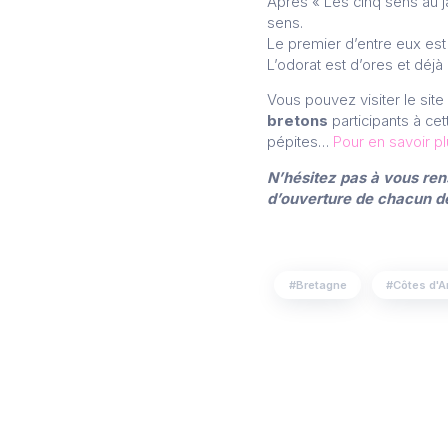
Après « Les cinq sens au j
sens.
Le premier d’entre eux es
L’odorat est d’ores et déj
Vous pouvez visiter le sit
bretons
participants à ce
pépites…
Pour en savoir p
N’hésitez pas à vous ren
d’ouverture de chacun de
Bretagne
Côtes d'