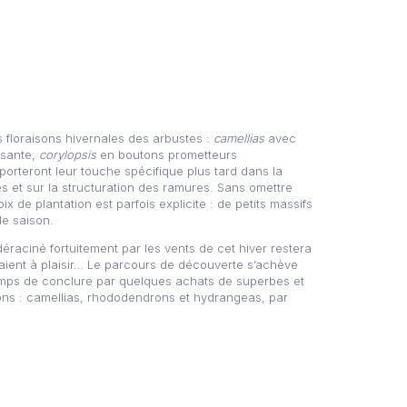
 floraisons hivernales des arbustes :
camellias
avec
issante,
corylopsis
en boutons prometteurs
orteront leur touche spécifique plus tard dans la
s et sur la structuration des ramures. Sans omettre
ix de plantation est parfois explicite : de petits massifs
le saison.
raciné fortuitement par les vents de cet hiver restera
raient à plaisir… Le parcours de découverte s’achève
t temps de conclure par quelques achats de superbes et
ons : camellias, rhododendrons et hydrangeas, par