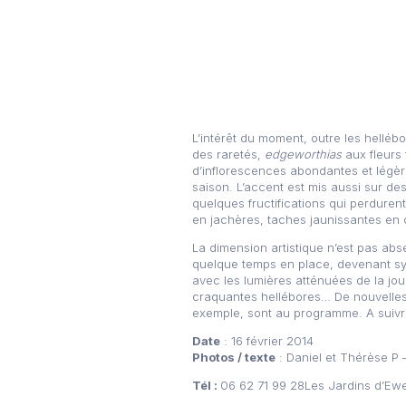
L’intérêt du moment, outre les hellé
des raretés,
edgeworthias
aux fleurs
d’inflorescences abondantes et légè
saison. L’accent est mis aussi sur de
quelques fructifications qui perdurent 
en jachères, taches jaunissantes en ce
La dimension artistique n’est pas ab
quelque temps en place, devenant symb
avec les lumières atténuées de la jou
craquantes hellébores… De nouvelles 
exemple, sont au programme. A suivr
Date
: 16 février 2014
Photos / texte
: Daniel et Thérèse P
Tél :
06 62 71 99 28Les Jardins d’