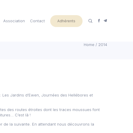
Association
Contact
Adhérents
Home
/
2014
: Les Jardins d’Ewen, Journées des Hellébores et
tes des routes étroites dont les traces moussues font
tures… C’est là !
er de la suivante. En attendant nous découvrons la