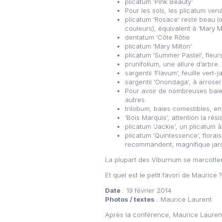
plicatum ‘Pink Beauty’
Pour les sols, les plicatum ven
plicatum ‘Rosace’ reste beau l
couleurs), équivalent à ‘Mary Mi
dentatum ‘Côte Rôtie
plicatum ‘Mary Milton’
plicatum ‘Summer Pastel’, fleur
prunifolium, une allure d’arbre
sargentii ‘Flavum’, feuille vert-
sargentii ‘Onondaga’, à arroser
Pour avoir de nombreuses baies
autres
trilobum, baies comestibles, e
‘Bois Marquis’, attention la ré
plicatum ‘Jackie’, un plicatum à
plicatum ‘Quintessence’, florai
recommandent, magnifique jard
La plupart des Viburnum se marcotten
Et quel est le petit favori de Mauric
Date
: 19 février 2014
Photos / textes
: Maurice Laurent
Après la conférence, Maurice Lauren