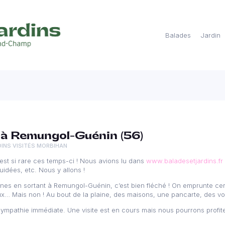
Balades
Jardin
 à Remungol-Guénin (56)
DINS VISITÉS MORBIHAN
est si rare ces temps-ci ! Nous avions lu dans
www.baladesetjardins.fr
uidées, etc. Nous y allons !
nnes en sortant à Remungol-Guénin, c’est bien fléché ! On emprunte cer
x… Mais non ! Au bout de la plaine, des maisons, une pancarte, des voi
Sympathie immédiate. Une visite est en cours mais nous pourrons profit