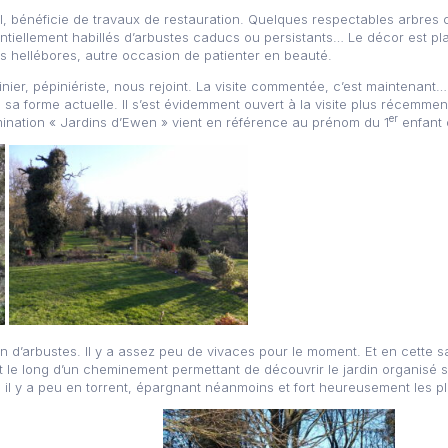
al, bénéficie de travaux de restauration. Quelques respectables arbres
entiellement habillés d’arbustes caducs ou persistants… Le décor est pl
es hellébores, autre occasion de patienter en beauté.
dinier, pépiniériste, nous rejoint. La visite commentée, c’est maintenan
 sa forme actuelle. Il s’est évidemment ouvert à la visite plus récemmen
er
mination « Jardins d’Ewen » vient en référence au prénom du 1
enfant 
on d’arbustes. Il y a assez peu de vivaces pour le moment. Et en cette sai
t le long d’un cheminement permettant de découvrir le jardin organisé s
é il y a peu en torrent, épargnant néanmoins et fort heureusement les pl