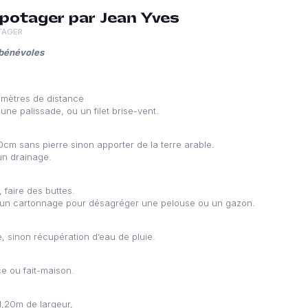
otager par Jean Yves
TAGER
 bénévoles
0 mètres de distance
 une palissade, ou un filet brise-vent.
cm sans pierre sinon apporter de la terre arable.
 un drainage.
 faire des buttes.
u un cartonnage pour désagréger une pelouse ou un gazon.
, sinon récupération d’eau de pluie.
 ou fait-maison.
1,20m de largeur,