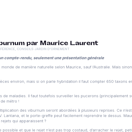
iburnum par Maurice Laurent
FÉRENCE
,
CONSEILS JARDIN D'ORNEMENT
 un compte-rendu, seulement une présentation générale
monde de manière naturelle selon Maurice, sauf l’Australie. Mais sinon,
ces environ, mais si on parle hybridation il faut compter 650 taxons en
 maladies. Il faut toutefois surveiller les pucerons (principalement sur
 de métro !
multiplication des viburnum seront abordées à plusieurs reprises. Ce n’est
V. Lantana, et le porte-greffe peut facilement reprendre le dessus. Ma
 rejets qui apparaissent ?
possible et que le rejet n’est pas trop costaud, d’arracher le rejet, peti