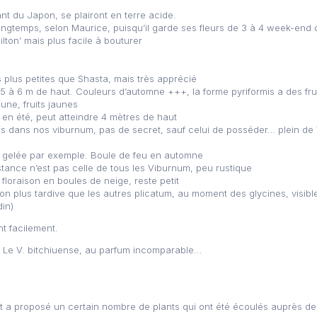
ant du Japon, se plairont en terre acide.
ongtemps, selon Maurice, puisqu’il garde ses fleurs de 3 à 4 week-end
lton’ mais plus facile à bouturer
s plus petites que Shasta, mais très apprécié
. 5 à 6 m de haut. Couleurs d’automne +++, la forme pyriformis a des fru
jaune, fruits jaunes
 en été, peut atteindre 4 mètres de haut
 dans nos viburnum, pas de secret, sauf celui de posséder… plein de Vi
n gelée par exemple. Boule de feu en automne
sistance n’est pas celle de tous les Viburnum, peu rustique
 floraison en boules de neige, reste petit
son plus tardive que les autres plicatum, au moment des glycines, visibl
in)
t facilement.
e ? Le V. bitchiuense, au parfum incomparable…
t a proposé un certain nombre de plants qui ont été écoulés auprès de