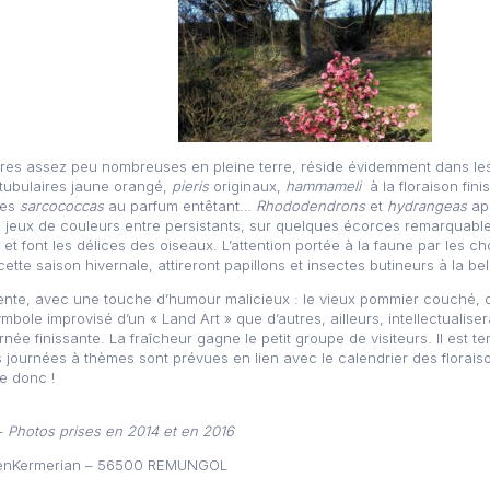
bores assez peu nombreuses en pleine terre, réside évidemment dans les
 tubulaires jaune orangé,
pieris
originaux,
hammameli
à la floraison fin
res
sarcococcas
au parfum entêtant…
Rhododendrons
et
hydrangeas
app
s jeux de couleurs entre persistants, sur quelques écorces remarquable
et font les délices des oiseaux. L’attention portée à la faune par les cho
tte saison hivernale, attireront papillons et insectes butineurs à la bel
sente, avec une touche d’humour malicieux : le vieux pommier couché, dé
ole improvisé d’un « Land Art » que d’autres, ailleurs, intellectualise
rnée finissante. La fraîcheur gagne le petit groupe de visiteurs. Il es
journées à thèmes sont prévues en lien avec le calendrier des florais
e donc !
 –
Photos prises en 2014 et en 2016
EwenKermerian – 56500 REMUNGOL