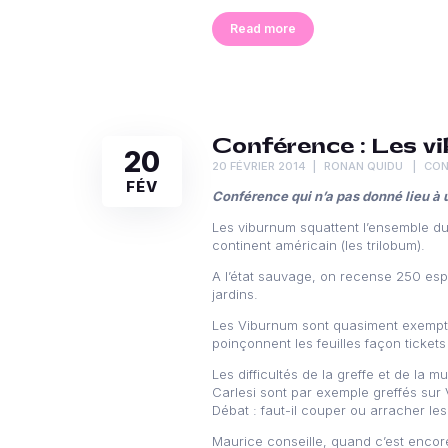
Read more
Conférence : Les v
20
20 FÉVRIER 2014
RONAN QUIDU
CON
FÉV
Conférence qui n’a pas donné lieu à
Les viburnum squattent l’ensemble du 
continent américain (les trilobum).
A l’état sauvage, on recense 250 espè
jardins.
Les Viburnum sont quasiment exempts de
poinçonnent les feuilles façon tickets
Les difficultés de la greffe et de la 
Carlesi sont par exemple greffés sur 
Débat : faut-il couper ou arracher les
Maurice conseille, quand c’est encore 