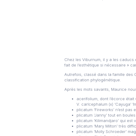
Chez les Viburnum, il y a les caducs e
fait de l’esthétique si nécessaire » ca
Autrefois, classé dans la famille des
classification phylogénétique.
Après les mots savants, Maurice nou
acerifolium, dont l’écorce étai
V. carlcephalum (x) ‘Cayuga’ 1m
plicatum ‘Fireworks’ n’est pas
plicatum ‘Janny’ tout en boul
plicatum ‘Kilimandjaro’ qui est
plicatum ‘Mary Milton’ très diffi
plicatum ‘Molly Schroeder’ magn