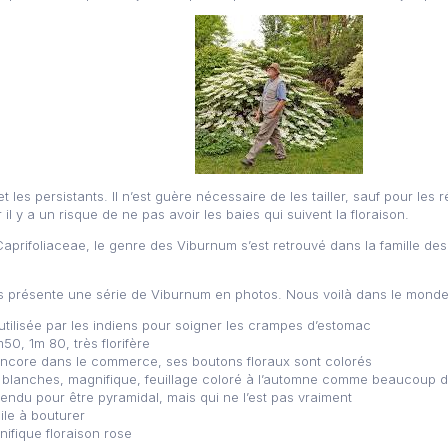
t les persistants. Il n’est guère nécessaire de les tailler, sauf pour les
r il y a un risque de ne pas avoir les baies qui suivent la floraison.
 Caprifoliaceae, le genre des Viburnum s’est retrouvé dans la famille d
s présente une série de Viburnum en photos. Nous voilà dans le mond
t utilisée par les indiens pour soigner les crampes d’estomac
50, 1m 80, très florifère
 encore dans le commerce, ses boutons floraux sont colorés
es blanches, magnifique, feuillage coloré à l’automne comme beaucoup 
 vendu pour être pyramidal, mais qui ne l’est pas vraiment
cile à bouturer
ifique floraison rose