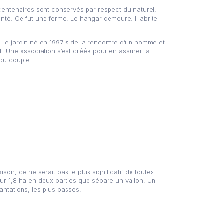
 centenaires sont conservés par respect du naturel,
anté. Ce fut une ferme. Le hangar demeure. Il abrite
t… Le jardin né en 1997 « de la rencontre d’un homme et
t. Une association s’est créée pour en assurer la
du couple.
son, ce ne serait pas le plus significatif de toutes
ur 1,8 ha en deux parties que sépare un vallon. Un
antations, les plus basses.