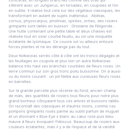
Loniceras, en longues branches comme des bras qui
s’étirent avec un Juniperus, en torsades, en coupoles et l’on
en oublie. Il réalise tout cela sur des végétaux classiques, les
transformant en autant de sujets inattendus : Abélias,
cornus, physocarpus, photinias, spirées, ormes, des rosiers
grimpants sont taillés en buisson : Ghislaine de Féligonde…
Une hutte contenant une petite table et deux chaises est
réalisée tout en osier courbé feuillu, au sol une moquette
éclatante de lysimaque. Ce couvre sol vu ailleurs entoure
forces plantes et ne les dérange pas du tout.
Deux Kolkwizias serrés côte à côte ont les troncs dégagés et
les feuillages en coupole et plus loin un autre Kolkwizias
balance très haut ses branches courbées de fleurs roses. Un
lierre commun sur son gros tronc poilu buissonne. On a aussi
vu du moins courant : un joli Nellia aux curieuses fleurs roses
en barrettes.
Sur la grande parcelle plus récente du fond, ancien champ
de maïs, des quantités de rosiers tous fleuris pour notre plus
grand bonheur côtoyaient tous ces arbres et buissons taillés.
On reconnaît des classiques et d’autres moins, comme ces
pompons grimpants rosés parme au subtil parfum de muguet
et un étonnant « Blue Eye » blanc au cœur rose puis bleu-
mauve à fleurs évoquant l’hibiscus. Beaucoup de rosiers aux
couleurs éclatantes, mais il y a de l’espace et de la variété