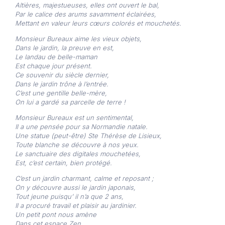
Altières, majestueuses, elles ont ouvert le bal,
Par le calice des arums savamment éclairées,
Mettant en valeur leurs cœurs colorés et mouchetés.
Monsieur Bureaux aime les vieux objets,
Dans le jardin, la preuve en est,
Le landau de belle-maman
Est chaque jour présent.
Ce souvenir du siècle dernier,
Dans le jardin trône à l’entrée.
C’est une gentille belle-mère,
On lui a gardé sa parcelle de terre !
Monsieur Bureaux est un sentimental,
Il a une pensée pour sa Normandie natale.
Une statue (peut-être) Ste Thérèse de Lisieux,
Toute blanche se découvre à nos yeux.
Le sanctuaire des digitales mouchetées,
Est, c’est certain, bien protégé.
C’est un jardin charmant, calme et reposant ;
On y découvre aussi le jardin japonais,
Tout jeune puisqu’ il n’a que 2 ans,
Il a procuré travail et plaisir au jardinier.
Un petit pont nous amène
Dans cet espace Zen.