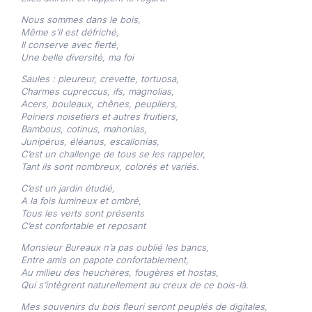
Nous sommes dans le bois,
Même s’il est défriché,
Il conserve avec fierté,
Une belle diversité, ma foi
Saules : pleureur, crevette, tortuosa,
Charmes cupreccus, ifs, magnolias,
Acers, bouleaux, chênes, peupliers,
Poiriers noisetiers et autres fruitiers,
Bambous, cotinus, mahonias,
Junipérus, éléanus, escallonias,
C’est un challenge de tous se les rappeler,
Tant ils sont nombreux, colorés et variés.
C’est un jardin étudié,
A la fois lumineux et ombré,
Tous les verts sont présents
C’est confortable et reposant
Monsieur Bureaux n’a pas oublié les bancs,
Entre amis on papote confortablement,
Au milieu des heuchères, fougères et hostas,
Qui s’intègrent naturellement au creux de ce bois-là.
Mes souvenirs du bois fleuri seront peuplés de digitales,