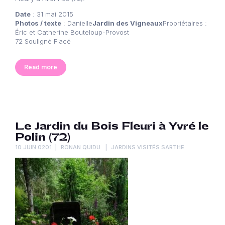
Date
: 31 mai 2015
Photos / texte
: Danielle
Jardin des Vigneaux
Propriétaires :
Éric et Catherine Bouteloup-Provost
72 Souligné Flacé
Read more
Le Jardin du Bois Fleuri à Yvré le
Polin (72)
10 JUIN 0201
RONAN QUIDU
JARDINS VISITÉS SARTHE