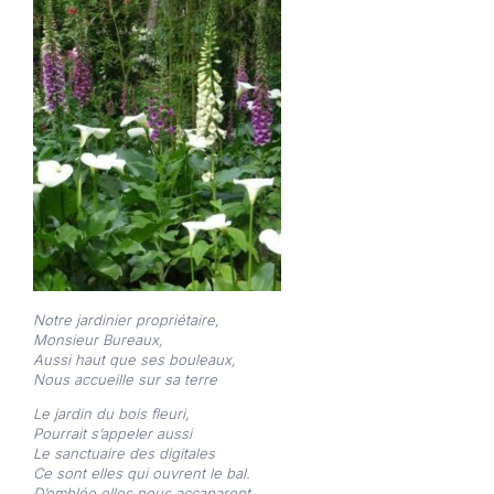
Notre jardinier propriétaire,
Monsieur Bureaux,
Aussi haut que ses bouleaux,
Nous accueille sur sa terre
Le jardin du bois fleuri,
Pourrait s’appeler aussi
Le sanctuaire des digitales
Ce sont elles qui ouvrent le bal.
D’emblée elles nous accaparent,