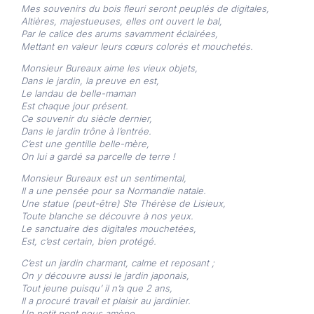
Mes souvenirs du bois fleuri seront peuplés de digitales,
Altières, majestueuses, elles ont ouvert le bal,
Par le calice des arums savamment éclairées,
Mettant en valeur leurs cœurs colorés et mouchetés.
Monsieur Bureaux aime les vieux objets,
Dans le jardin, la preuve en est,
Le landau de belle-maman
Est chaque jour présent.
Ce souvenir du siècle dernier,
Dans le jardin trône à l’entrée.
C’est une gentille belle-mère,
On lui a gardé sa parcelle de terre !
Monsieur Bureaux est un sentimental,
Il a une pensée pour sa Normandie natale.
Une statue (peut-être) Ste Thérèse de Lisieux,
Toute blanche se découvre à nos yeux.
Le sanctuaire des digitales mouchetées,
Est, c’est certain, bien protégé.
C’est un jardin charmant, calme et reposant ;
On y découvre aussi le jardin japonais,
Tout jeune puisqu’ il n’a que 2 ans,
Il a procuré travail et plaisir au jardinier.
Un petit pont nous amène