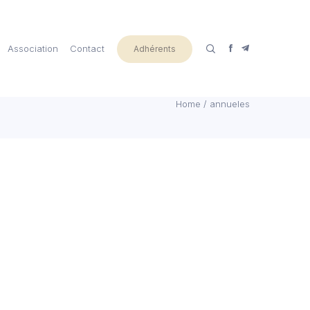
Association
Contact
Adhérents
Home
/
annueles