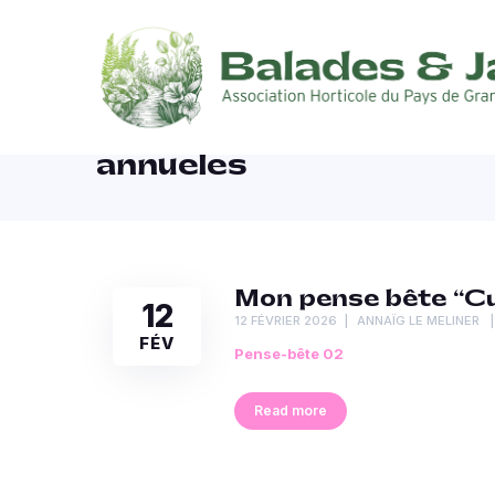
annueles
Mon pense bête “Cul
12
12 FÉVRIER 2026
ANNAÏG LE MELINER
FÉV
Pense-bête 02
Read more